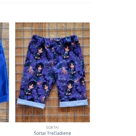
 to
Add to
ist
wishlist
ŠORTAI
Šortai Trečiadienė