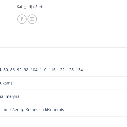
Kategorija:
Šortai
4
,
80
,
86
,
92
,
98
,
104
,
110
,
116
,
122
,
128
,
134
iukams
iai mėlyna
s be kišenių
,
Kelnės su kišenėmis