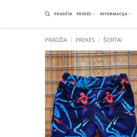
Skip
to
PRADŽIA
PREKĖS
INFORMACIJA
content
PRADŽIA
/
PREKĖS
/
ŠORTAI
Add 
wishl