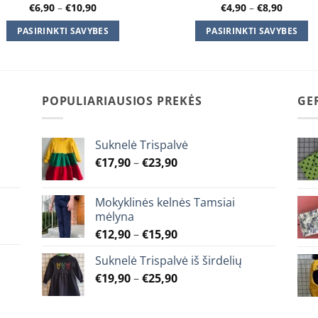
Price
Price
€
6,90
–
€
10,90
€
4,90
–
€
8,90
range:
range:
€6,90
€4,90
PASIRINKTI SAVYBES
PASIRINKTI SAVYBES
through
throug
€10,90
€8,90
This
This
product
product
has
has
multiple
multiple
POPULIARIAUSIOS PREKĖS
GE
variants.
variants.
The
The
Suknelė Trispalvė
options
options
Price
€
17,90
–
€
23,90
may
may
range:
be
be
€17,90
chosen
chosen
Mokyklinės kelnės Tamsiai
through
on
on
mėlyna
€23,90
the
the
Price
€
12,90
–
€
15,90
product
product
range:
Suknelė Trispalvė iš širdelių
page
page
€12,90
Price
€
19,90
–
€
25,90
through
range:
€15,90
€19,90