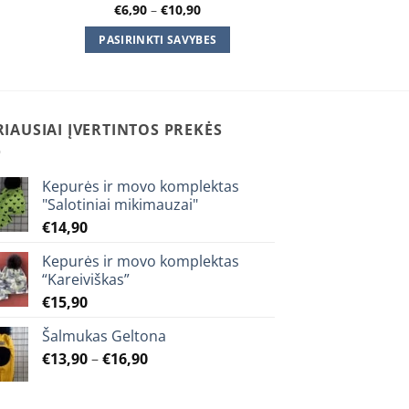
Price
€
6,90
–
€
10,90
range:
€6,90
PASIRINKTI SAVYBES
h
through
€10,90
This
product
has
multiple
RIAUSIAI ĮVERTINTOS PREKĖS
variants.
The
Kepurės ir movo komplektas
options
"Salotiniai mikimauzai"
may
€
14,90
be
chosen
Kepurės ir movo komplektas
on
“Kareiviškas”
the
€
15,90
product
Šalmukas Geltona
page
Price
€
13,90
–
€
16,90
range:
€13,90