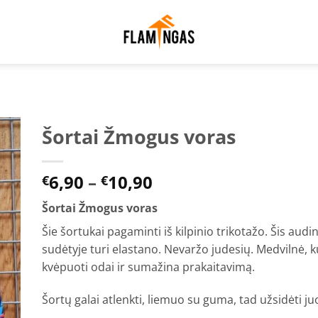
Šortai Žmogus voras
to
Price
6,90
–
10,90
ist
€
€
range:
Šortai Žmogus voras
€6,90
through
Šie šortukai pagaminti iš kilpinio trikotažo. Šis au
€10,90
sudėtyje turi elastano. Nevaržo judesių. Medvilnė, k
kvėpuoti odai ir sumažina prakaitavimą.
Šortų galai atlenkti, liemuo su guma, tad užsidėti ju