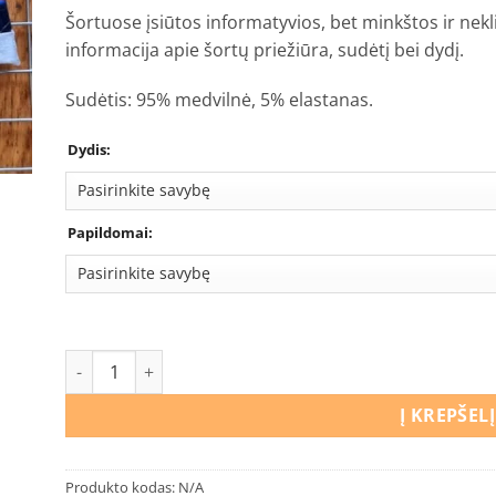
Šortuose įsiūtos informatyvios, bet minkštos ir nekl
informacija apie šortų priežiūra, sudėtį bei dydį.
Sudėtis: 95% medvilnė, 5% elastanas.
Dydis:
Papildomai:
produkto kiekis: Šortai Žmogus voras
Į KREPŠELĮ
Produkto kodas:
N/A