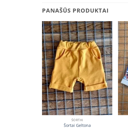
PANAŠŪS PRODUKTAI
Add to
Add to
wishlist
wishlist
ŠORTAI
RTAI
Šortai Geltona
i Mikės