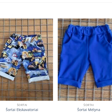
Add to
Add
wishlist
wishl
ŠORTAI
ŠORTAI
Šortai Ekskavatoriai
Šortai Mėlyna