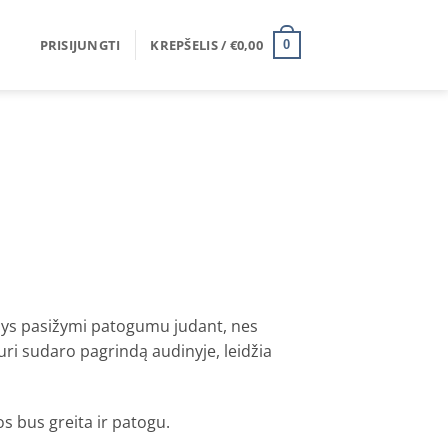
PRISIJUNGTI
KREPŠELIS /
€
0,00
0
dinys pasižymi patogumu judant, nes
uri sudaro pagrindą audinyje, leidžia
os bus greita ir patogu.