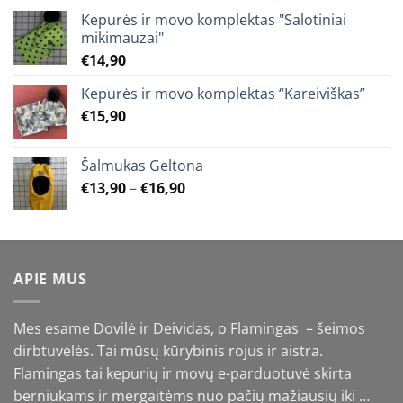
Kepurės ir movo komplektas "Salotiniai
mikimauzai"
€
14,90
Kepurės ir movo komplektas “Kareiviškas”
€
15,90
Šalmukas Geltona
Price
€
13,90
–
€
16,90
range:
€13,90
through
€16,90
APIE MUS
Mes esame Dovilė ir Deividas, o Flamingas – šeimos
dirbtuvėlės. Tai mūsų kūrybinis rojus ir aistra.
Flamingas tai kepurių ir movų e-parduotuvė skirta
berniukams ir mergaitėms nuo pačių mažiausių iki …