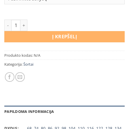
produkto kiekis: Šortai Minecraft
Į KREPŠELĮ
Produkto kodas:
N/A
Kategorija:
Šortai
PAPILDOMA INFORMACIJA
DYDIS:
68
,
74
,
80
,
86
,
92
,
98
,
104
,
110
,
116
,
122
,
128
,
134