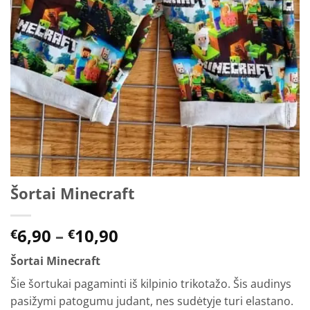
Šortai Minecraft
Price
6,90
–
10,90
€
€
range:
Šortai Minecraft
€6,90
through
Šie šortukai pagaminti iš kilpinio trikotažo. Šis audinys
€10,90
pasižymi patogumu judant, nes sudėtyje turi elastano.