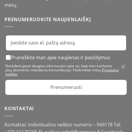
metų.
PRENUMERUOKITE NAUJIENLAIŠKĮ
Praneškite man apie naujienas ir pasiūlymus
Norėdami gauti daugiau informacijos apie tai, kaip mes tvarkome
jūsų duomenis rinkodaros komunikacijai. Patikrinkite mūsų
Privatumo
politiką.
Prenumeruoti
KONTAKTAI
Kontaktai: Individualios veiklos numeris – 949178 Tel.
+370 65175595
El. paštas: info@flamingas.lt Facebook: