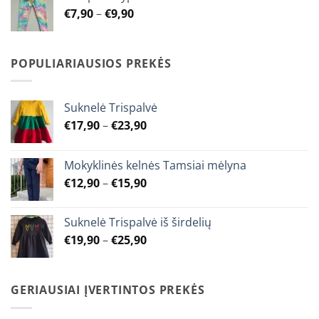
through
Price
€
7,90
–
€
9,90
€9,90
range:
€7,90
through
POPULIARIAUSIOS PREKĖS
€9,90
Suknelė Trispalvė
Price
€
17,90
–
€
23,90
range:
€17,90
Mokyklinės kelnės Tamsiai mėlyna
through
Price
€
12,90
–
€
15,90
€23,90
range:
€12,90
Suknelė Trispalvė iš širdelių
through
Price
€
19,90
–
€
25,90
€15,90
range:
€19,90
through
GERIAUSIAI ĮVERTINTOS PREKĖS
€25,90