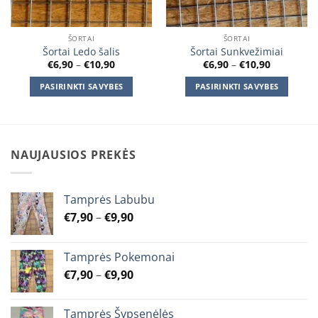
ŠORTAI
ŠORTAI
Šortai Ledo šalis
Šortai Sunkvežimiai
Price
Price
€
6,90
–
€
10,90
€
6,90
–
€
10,90
range:
range:
€6,90
€6,90
PASIRINKTI SAVYBES
PASIRINKTI SAVYBES
through
through
€10,90
€10,90
This
This
product
product
has
has
multiple
multiple
NAUJAUSIOS PREKĖS
variants.
variants.
The
The
options
options
Tamprės Labubu
may
may
Price
€
7,90
–
€
9,90
be
be
range:
chosen
chosen
€7,90
on
on
Tamprės Pokemonai
through
the
the
Price
€
7,90
–
€
9,90
€9,90
product
product
range:
page
page
€7,90
Tamprės Šypsenėlės