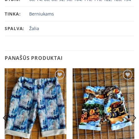
TINKA:
Berniukams
SPALVA:
Žalia
PANAŠŪS PRODUKTAI
Add to
Add to
wishlist
wishlist