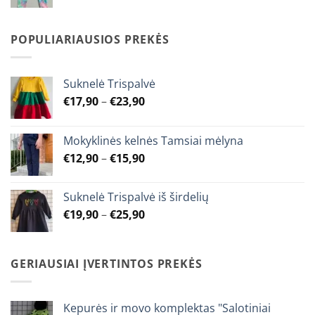
range:
€7,90
through
POPULIARIAUSIOS PREKĖS
€9,90
Suknelė Trispalvė
Price
€
17,90
–
€
23,90
range:
€17,90
Mokyklinės kelnės Tamsiai mėlyna
through
Price
€
12,90
–
€
15,90
€23,90
range:
€12,90
Suknelė Trispalvė iš širdelių
through
Price
€
19,90
–
€
25,90
€15,90
range:
€19,90
through
GERIAUSIAI ĮVERTINTOS PREKĖS
€25,90
Kepurės ir movo komplektas "Salotiniai