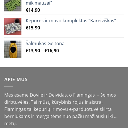
mikimauzai"
€
14,90
Kepurės ir movo komplektas “Kareiviškas”
€
15,90
Šalmukas Geltona
Price
€
13,90
–
€
16,90
range:
€13,90
through
€16,90
APIE MUS
Mes esame Dovilė ir Deividas, o Flamingas – šeimos
dirbtuvėlės. Tai mūsų kūrybinis rojus ir aistra.
Flamingas tai kepurių ir movų e-parduotuvė skirta
berniukams ir mergaitėms nuo pačių mažiausių iki …
metų.