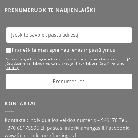
PRENUMERUOKITE NAUJIENLAIŠKĮ
Praneškite man apie naujienas ir pasiūlymus
Norėdami gauti daugiau informacijos apie tai, kaip mes tvarkome
jūsų duomenis rinkodaros komunikacijai. Patikrinkite mūsų
Privatumo
politiką.
Prenumeruoti
KONTAKTAI
Kontaktai: Individualios veiklos numeris – 949178 Tel.
+370 65175595
El. paštas: info@flamingas.lt Facebook:
www.facebook.com/flamingas.lt