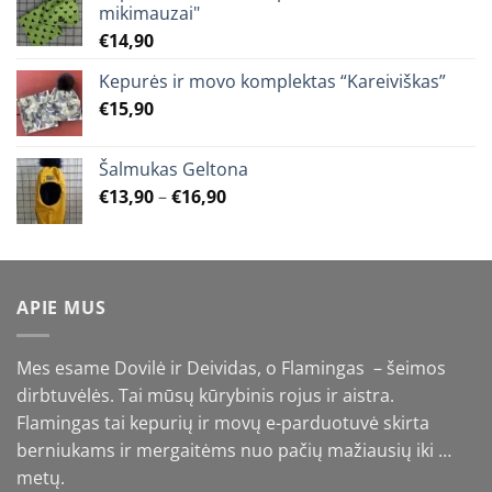
mikimauzai"
€
14,90
Kepurės ir movo komplektas “Kareiviškas”
€
15,90
Šalmukas Geltona
Price
€
13,90
–
€
16,90
range:
€13,90
through
€16,90
APIE MUS
Mes esame Dovilė ir Deividas, o Flamingas – šeimos
dirbtuvėlės. Tai mūsų kūrybinis rojus ir aistra.
Flamingas tai kepurių ir movų e-parduotuvė skirta
berniukams ir mergaitėms nuo pačių mažiausių iki …
metų.