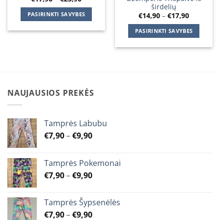
range:
širdelių
€17,90
PASIRINKTI SAVYBES
Price
€
14,90
–
€
17,90
through
range:
€23,90
This
€14,90
PASIRINKTI SAVYBES
through
product
€17,90
This
has
product
multiple
has
variants.
multiple
The
variants.
options
NAUJAUSIOS PREKĖS
The
may
options
be
may
chosen
Tamprės Labubu
be
on
Price
€
7,90
–
€
9,90
chosen
the
range:
on
product
€7,90
the
page
Tamprės Pokemonai
through
product
Price
€
7,90
–
€
9,90
€9,90
page
range:
€7,90
Tamprės Šypsenėlės
through
Price
€
7,90
–
€
9,90
€9,90