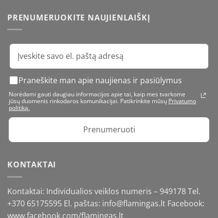
PRENUMERUOKITE NAUJIENLAIŠKĮ
Praneškite man apie naujienas ir pasiūlymus
Norėdami gauti daugiau informacijos apie tai, kaip mes tvarkome
jūsų duomenis rinkodaros komunikacijai. Patikrinkite mūsų
Privatumo
politiką.
Prenumeruoti
KONTAKTAI
Kontaktai: Individualios veiklos numeris – 949178 Tel.
+370 65175595
El. paštas: info@flamingas.lt Facebook:
www.facebook.com/flamingas.lt