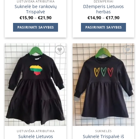
LIETUVIŠKA ATRIBUTIKA
DŽEMPERIAI
Suknelė be rankovių
Džemperis Lietuvos
Trispalvė
herbas
Price
Price
€
15,90
–
€
21,90
€
14,90
–
€
17,90
range:
range:
€15,90
€14,90
PASIRINKTI SAVYBES
PASIRINKTI SAVYBES
through
through
€21,90
€17,90
This
This
product
product
has
has
multiple
multiple
Add to
Add to
variants.
variants.
wishlist
wishlist
The
The
options
options
may
may
be
be
chosen
chosen
on
on
the
the
product
product
page
page
LIETUVIŠKA ATRIBUTIKA
SUKNELĖS
Suknelė Lietuvos
Suknelė Trispalvė iš