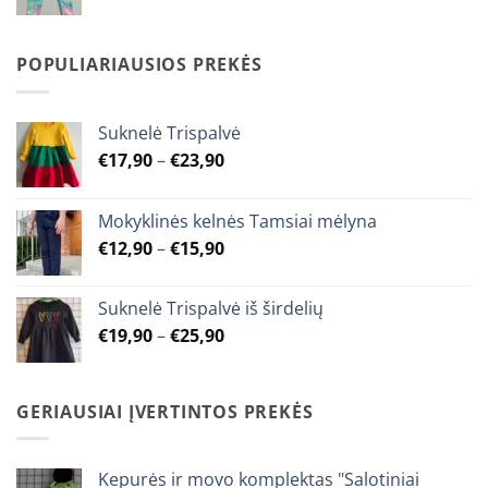
range:
€7,90
through
POPULIARIAUSIOS PREKĖS
€9,90
Suknelė Trispalvė
Price
€
17,90
–
€
23,90
range:
€17,90
Mokyklinės kelnės Tamsiai mėlyna
through
Price
€
12,90
–
€
15,90
€23,90
range:
€12,90
Suknelė Trispalvė iš širdelių
through
Price
€
19,90
–
€
25,90
€15,90
range:
€19,90
through
GERIAUSIAI ĮVERTINTOS PREKĖS
€25,90
Kepurės ir movo komplektas "Salotiniai