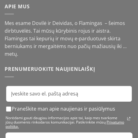
€16,90
APIE MUS
Mes esame Dovilė ir Deividas, o Flamingas – šeimos
dirbtuvėlės. Tai mūsų kūrybinis rojus ir aistra.
Flamingas tai kepurių ir movų e-parduotuvė skirta
berniukams ir mergaitėms nuo pačių mažiausių iki …
metų.
PRENUMERUOKITE NAUJIENLAIŠKĮ
Praneškite man apie naujienas ir pasiūlymus
Norėdami gauti daugiau informacijos apie tai, kaip mes tvarkome
jūsų duomenis rinkodaros komunikacijai. Patikrinkite mūsų
Privatumo
politiką.