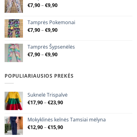
Price
€
7,90
–
€
9,90
chosen
chosen
range:
on
on
€7,90
the
the
Tamprės Pokemonai
through
product
product
Price
€
7,90
–
€
9,90
€9,90
page
page
range:
€7,90
Tamprės Šypsenėlės
through
Price
€
7,90
–
€
9,90
€9,90
range:
€7,90
through
POPULIARIAUSIOS PREKĖS
€9,90
Suknelė Trispalvė
Price
€
17,90
–
€
23,90
range:
€17,90
Mokyklinės kelnės Tamsiai mėlyna
through
Price
€
12,90
–
€
15,90
€23,90
range: