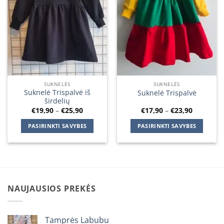
SUKNELĖS
SUKNELĖS
Suknelė Trispalvė iš
Suknelė Trispalvė
širdelių
Price
Price
€
19,90
–
€
25,90
€
17,90
–
€
23,90
range:
range:
€19,90
€17,90
PASIRINKTI SAVYBES
PASIRINKTI SAVYBES
through
through
€25,90
€23,90
This
This
product
product
has
has
multiple
multiple
variants.
variants.
NAUJAUSIOS PREKĖS
The
The
options
options
may
may
Tamprės Labubu
be
be