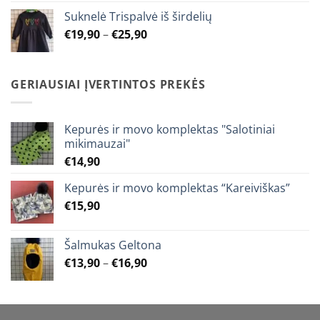
€12,90
Suknelė Trispalvė iš širdelių
through
Price
€
19,90
–
€
25,90
€15,90
range:
€19,90
through
GERIAUSIAI ĮVERTINTOS PREKĖS
€25,90
Kepurės ir movo komplektas "Salotiniai
mikimauzai"
€
14,90
Kepurės ir movo komplektas “Kareiviškas”
€
15,90
Šalmukas Geltona
Price
€
13,90
–
€
16,90
range:
€13,90
through