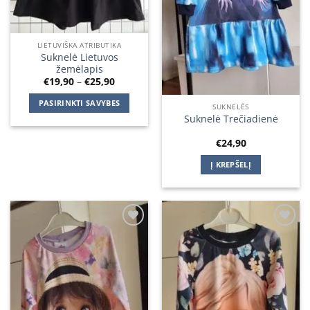
product
product
page
page
LIETUVIŠKA ATRIBUTIKA
Suknelė Lietuvos
žemėlapis
Price
€
19,90
–
€
25,90
range:
€19,90
PASIRINKTI SAVYBES
through
SUKNELĖS
€25,90
Suknelė Trečiadienė
This
product
€
24,90
has
multiple
Į KREPŠELĮ
variants.
The
options
may
be
Add to
Add to
wishlist
wishlist
chosen
on
the
product
page