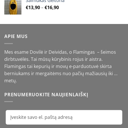
Šalmukas Geltona
Price
€
13,90
–
€
16,90
range:
€13,90
through
€16,90
APIE MUS
Mes esame Dovilė ir Deividas, o Flamingas – šeimos
dirbtuvėlės. Tai mūsų kūrybinis rojus ir aistra.
Flamingas tai kepurių ir movų e-parduotuvė skirta
berniukams ir mergaitėms nuo pačių mažiausių iki …
metų.
PRENUMERUOKITE NAUJIENLAIŠKĮ