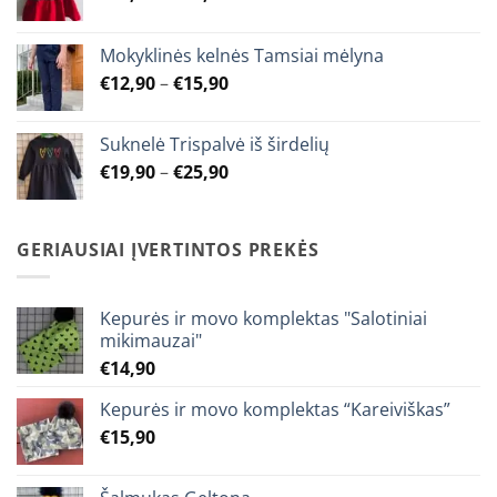
range:
€17,90
Mokyklinės kelnės Tamsiai mėlyna
through
Price
€
12,90
–
€
15,90
€23,90
range:
€12,90
Suknelė Trispalvė iš širdelių
through
Price
€
19,90
–
€
25,90
€15,90
range:
€19,90
through
GERIAUSIAI ĮVERTINTOS PREKĖS
€25,90
Kepurės ir movo komplektas "Salotiniai
mikimauzai"
€
14,90
Kepurės ir movo komplektas “Kareiviškas”
€
15,90