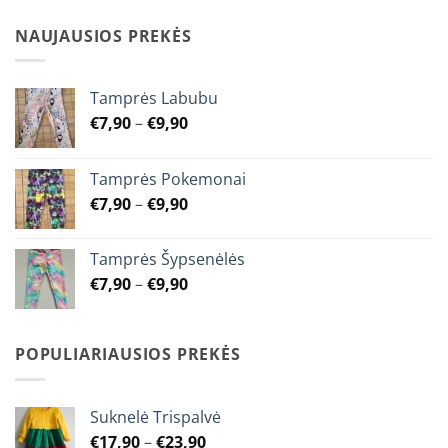
options
options
NAUJAUSIOS PREKĖS
may
may
be
be
chosen
chosen
Tamprės Labubu
on
on
Price
the
the
€
7,90
–
€
9,90
range:
product
product
€7,90
page
page
Tamprės Pokemonai
through
Price
€
7,90
–
€
9,90
€9,90
range:
€7,90
Tamprės Šypsenėlės
through
Price
€
7,90
–
€
9,90
€9,90
range:
€7,90
through
POPULIARIAUSIOS PREKĖS
€9,90
Suknelė Trispalvė
Price
€
17,90
–
€
23,90