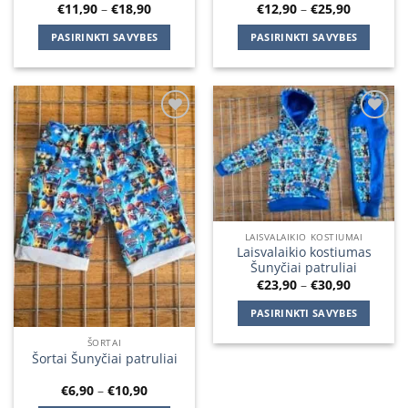
Price
Price
€
11,90
–
€
18,90
€
12,90
–
€
25,90
range:
range:
€11,90
€12,90
PASIRINKTI SAVYBES
PASIRINKTI SAVYBES
through
through
€18,90
€25,90
This
This
product
product
has
has
multiple
multiple
Add to
Add to
variants.
variants.
wishlist
wishlist
The
The
options
options
may
may
be
be
chosen
chosen
LAISVALAIKIO KOSTIUMAI
on
on
Laisvalaikio kostiumas
Šunyčiai patruliai
the
the
Price
€
23,90
–
€
30,90
product
product
range:
€23,90
page
page
PASIRINKTI SAVYBES
through
€30,90
This
ŠORTAI
product
Šortai Šunyčiai patruliai
has
Price
€
6,90
–
€
10,90
multiple
range: