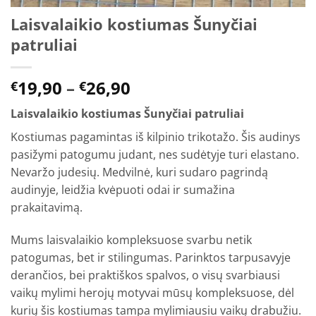
Laisvalaikio kostiumas Šunyčiai
patruliai
Price
19,90
–
26,90
€
€
range:
Laisvalaikio kostiumas Šunyčiai patruliai
€19,90
through
Kostiumas pagamintas iš kilpinio trikotažo. Šis audinys
€26,90
pasižymi patogumu judant, nes sudėtyje turi elastano.
Nevaržo judesių. Medvilnė, kuri sudaro pagrindą
audinyje, leidžia kvėpuoti odai ir sumažina
prakaitavimą.
Mums laisvalaikio kompleksuose svarbu netik
patogumas, bet ir stilingumas. Parinktos tarpusavyje
derančios, bei praktiškos spalvos, o visų svarbiausi
vaikų mylimi herojų motyvai mūsų kompleksuose, dėl
kurių šis kostiumas tampa mylimiausiu vaikų drabužiu.