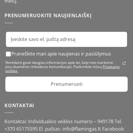
metų.
PRENUMERUOKITE NAUJIENLAIŠKĮ
Praneškite man apie naujienas ir pasiūlymus
Norėdami gauti daugiau informacijos apie tai, kaip mes tvarkome
jūsų duomenis rinkodaros komunikacijai. Patikrinkite mūsų
Privatumo
politiką.
Prenumeruoti
KONTAKTAI
Kontaktai: Individualios veiklos numeris – 949178 Tel.
+370 65175595
El. paštas: info@flamingas.lt Facebook: