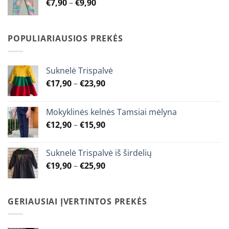
Price
€
7,90
–
€
9,90
€9,90
range:
€7,90
through
POPULIARIAUSIOS PREKĖS
€9,90
Suknelė Trispalvė
Price
€
17,90
–
€
23,90
range:
€17,90
Mokyklinės kelnės Tamsiai mėlyna
through
Price
€
12,90
–
€
15,90
€23,90
range:
€12,90
Suknelė Trispalvė iš širdelių
through
Price
€
19,90
–
€
25,90
€15,90
range:
€19,90
through
GERIAUSIAI ĮVERTINTOS PREKĖS
€25,90