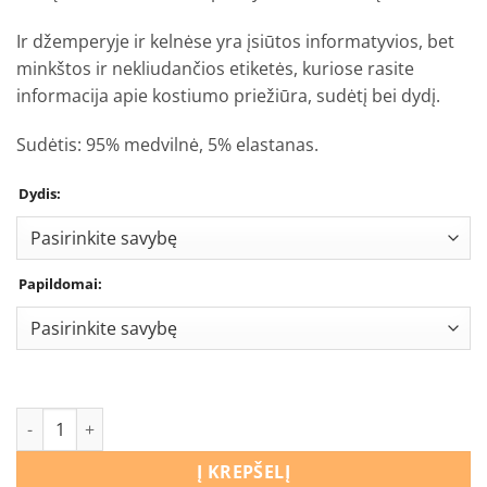
Ir džemperyje ir kelnėse yra įsiūtos informatyvios, bet
minkštos ir nekliudančios etiketės, kuriose rasite
informacija apie kostiumo priežiūra, sudėtį bei dydį.
Sudėtis: 95% medvilnė, 5% elastanas.
Dydis:
Papildomai:
produkto kiekis: Laisvalaikio kostiumas Šunyčiai patruliai
Į KREPŠELĮ