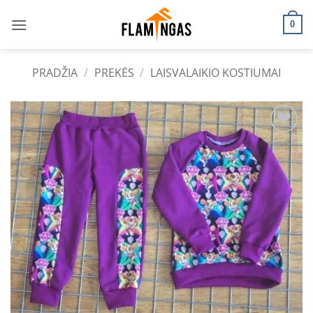
Skip
to
0
content
PRADŽIA
/
PREKĖS
/
LAISVALAIKIO KOSTIUMAI
Add to
wishlist