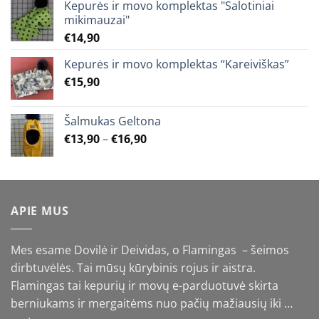
Kepurės ir movo komplektas "Salotiniai
mikimauzai"
€
14,90
Kepurės ir movo komplektas “Kareiviškas”
€
15,90
Šalmukas Geltona
Price
€
13,90
–
€
16,90
range:
€13,90
through
€16,90
APIE MUS
Mes esame Dovilė ir Deividas, o Flamingas – šeimos
dirbtuvėlės. Tai mūsų kūrybinis rojus ir aistra.
Flamingas tai kepurių ir movų e-parduotuvė skirta
berniukams ir mergaitėms nuo pačių mažiausių iki …