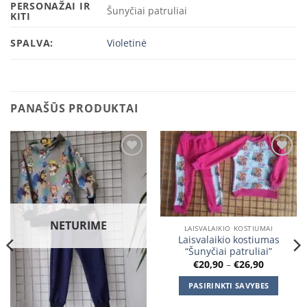
PERSONAŽAI IR
Šunyčiai patruliai
KITI
SPALVA:
Violetinė
PANAŠŪS PRODUKTAI
Add to
Add to
wishlist
wishlist
NETURIME
LAISVALAIKIO KOSTIUMAI
Laisvalaikio kostiumas
“Šunyčiai patruliai”
Price
€
20,90
–
€
26,90
range:
€20,90
PASIRINKTI SAVYBES
through
€26,90
This