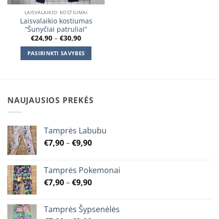
product
LAISVALAIKIO KOSTIUMAI
has
Laisvalaikio kostiumas
multiple
“Šunyčiai patruliai”
variants.
Price
€
24,90
–
€
30,90
range:
The
€24,90
PASIRINKTI SAVYBES
through
options
€30,90
This
may
product
be
has
chosen
multiple
on
NAUJAUSIOS PREKĖS
variants.
the
The
product
options
page
Tamprės Labubu
may
Price
€
7,90
–
€
9,90
be
range:
chosen
€7,90
on
Tamprės Pokemonai
through
the
Price
€
7,90
–
€
9,90
€9,90
product
range:
page
€7,90
Tamprės Šypsenėlės
through