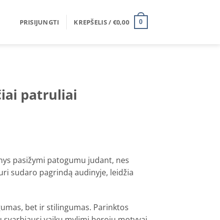
PRISIJUNGTI
KREPŠELIS /
€
0,00
0
ai patruliai
dinys pasižymi patogumu judant, nes
uri sudaro pagrindą audinyje, leidžia
mas, bet ir stilingumas. Parinktos
sų svarbiausi vaikų mylimi herojų motyvai