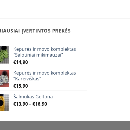
may
be
chosen
on
RIAUSIAI ĮVERTINTOS PREKĖS
the
product
page
Kepurės ir movo komplektas
"Salotiniai mikimauzai"
€
14,90
Kepurės ir movo komplektas
“Kareiviškas”
€
15,90
Šalmukas Geltona
Price
€
13,90
–
€
16,90
range:
€13,90
through
€16,90