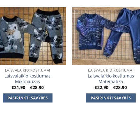
Add to
Add
wishlist
wishl
LAISVALAIKIO KOSTIUMAI
LAISVALAIKIO KOSTIUMAI
Laisvalaikio kostiumas
Laisvalaikio kostiumas
Mikimauzas
Matematika
Price
Price
€
21,90
–
€
28,90
€
22,90
–
€
28,90
range:
range
€21,90
€22,9
PASIRINKTI SAVYBES
PASIRINKTI SAVYBES
through
throu
€28,90
€28,9
This
This
product
product
has
has
multiple
multiple
variants.
variants.