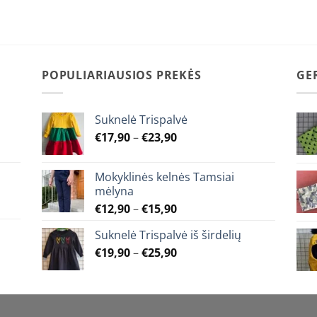
The
The
options
options
may
may
be
be
chosen
chosen
POPULIARIAUSIOS PREKĖS
GE
on
on
the
the
product
product
Suknelė Trispalvė
page
page
Price
€
17,90
–
€
23,90
range:
€17,90
Mokyklinės kelnės Tamsiai
through
mėlyna
€23,90
Price
€
12,90
–
€
15,90
range:
Suknelė Trispalvė iš širdelių
€12,90
Price
€
19,90
–
€
25,90
through
range:
€15,90
€19,90
through
€25,90