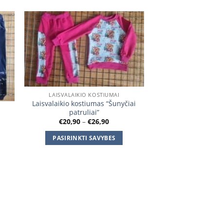
 to
Add to
ist
wishlist
LAISVALAIKIO KOSTIUMAI
Laisvalaikio kostiumas “Šunyčiai
patruliai”
Price
€
20,90
–
€
26,90
range:
€20,90
PASIRINKTI SAVYBES
through
:
€26,90
0
This
gh
product
0
has
multiple
variants.
The
options