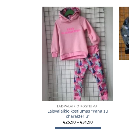
Add to
Add to
wishlist
wishlist
URIME
IO KOSTIUMAI
LAISVALAIKIO KOSTIUMAI
stiumas “Šunyčiai
Laisvalaikio kostiumas “Pana su
uliai”
charakteriu”
Price
Price
–
€
30,90
€
25,90
–
€
31,90
range:
range: