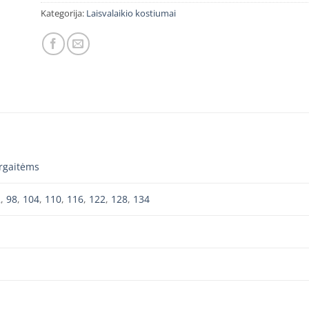
Kategorija:
Laisvalaikio kostiumai
rgaitėms
2
,
98
,
104
,
110
,
116
,
122
,
128
,
134