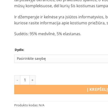
mūsų kompleksuose, dėl kurių šis kostiumas tampa 
Ir džemperyje ir kelnėse yra įsiūtos informatyvios, b
kuriose rasite informacija apie kostiumo priežiūra, s
Sudėtis: 95% medvilnė, 5% elastanas.
Dydis:
produkto kiekis: Laisvalaikio kostiumas Šunyčiai patruli
Į KREPŠELĮ
Produkto kodas:
N/A