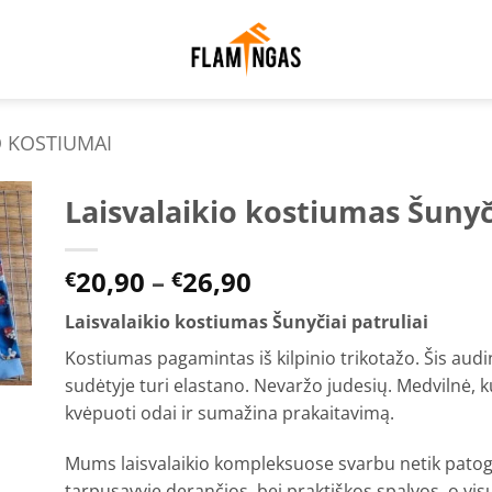
O KOSTIUMAI
Laisvalaikio kostiumas Šunyči
to
Price
20,90
–
26,90
ist
€
€
range:
Laisvalaikio kostiumas Šunyčiai patruliai
€20,90
through
Kostiumas pagamintas iš kilpinio trikotažo. Šis au
€26,90
sudėtyje turi elastano. Nevaržo judesių. Medvilnė, k
kvėpuoti odai ir sumažina prakaitavimą.
Mums laisvalaikio kompleksuose svarbu netik patogu
tarpusavyje derančios, bei praktiškos spalvos, o vi