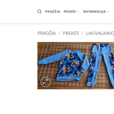
Skip
to
PRADŽIA
PREKĖS
INFORMACIJA
content
PRADŽIA
/
PREKĖS
/
LAISVALAIKI
Add 
wishl