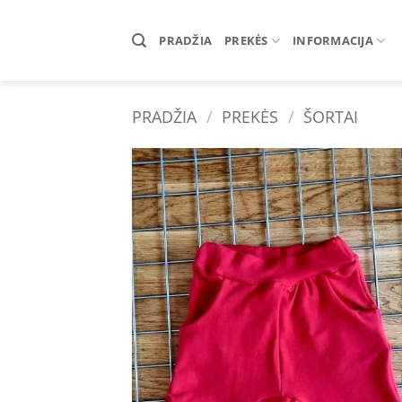
Skip
to
PRADŽIA
PREKĖS
INFORMACIJA
content
PRADŽIA
/
PREKĖS
/
ŠORTAI
Add 
wishl