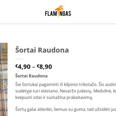
Šortai Raudona
to
Price
4,90
–
8,90
ist
€
€
range:
Šortai Raudona
€4,90
through
Šie šortukai pagaminti iš kilpinio trikotažo. Šis au
€8,90
sudėtyje turi elastano. Nevaržo judesių. Medvilnė, k
kvėpuoti odai ir sumažina prakaitavimą.
Šortų galai atlenkti, liemuo su guma, tad užsidėti ju