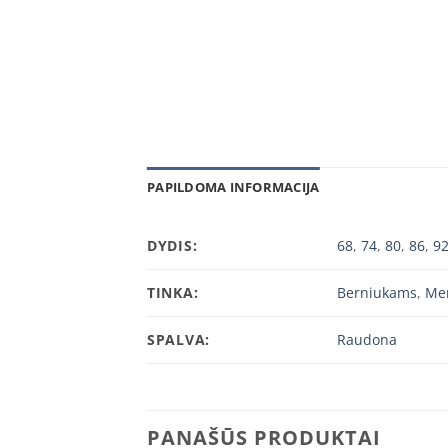
PAPILDOMA INFORMACIJA
DYDIS:
68
,
74
,
80
,
86
,
9
TINKA:
Berniukams
,
Me
SPALVA:
Raudona
PANAŠŪS PRODUKTAI