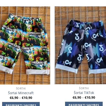
Add to
Add
wishlist
wishl
ŠORTAI
ŠORTAI
Šortai TikTok
Šortai Minecraft
Price
Price
€
6,90
–
€
10,90
€
6,90
–
€
10,90
range:
range:
€6,90
€6,90
PASIRINKTI SAVYBES
PASIRINKTI SAVYBES