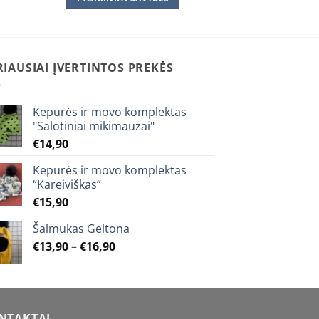
h
through
€10,90
This
product
has
multiple
RIAUSIAI ĮVERTINTOS PREKĖS
variants.
The
Kepurės ir movo komplektas
options
"Salotiniai mikimauzai"
may
€
14,90
be
chosen
Kepurės ir movo komplektas
on
“Kareiviškas”
the
€
15,90
product
Šalmukas Geltona
page
Price
€
13,90
–
€
16,90
range:
€13,90
through
€16,90
NTAKTAI