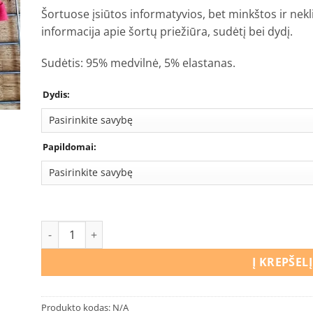
Šortuose įsiūtos informatyvios, bet minkštos ir nekl
informacija apie šortų priežiūra, sudėtį bei dydį.
Sudėtis: 95% medvilnė, 5% elastanas.
Dydis:
Papildomai:
produkto kiekis: Šortai Raudona
Į KREPŠELĮ
Produkto kodas:
N/A