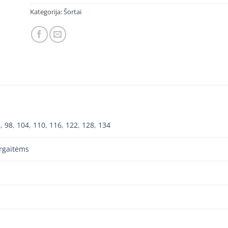
Kategorija:
Šortai
2
,
98
,
104
,
110
,
116
,
122
,
128
,
134
rgaitėms