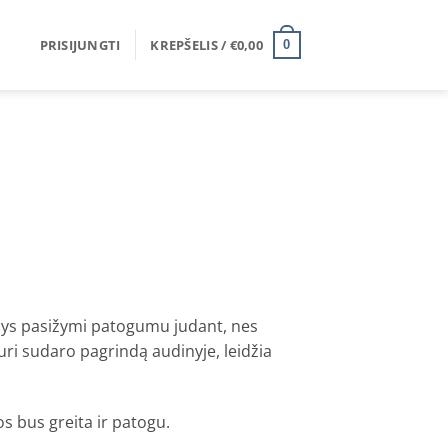
PRISIJUNGTI
KREPŠELIS /
€
0,00
0
dinys pasižymi patogumu judant, nes
uri sudaro pagrindą audinyje, leidžia
os bus greita ir patogu.