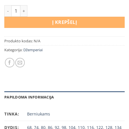
produkto kiekis: Džemperis Traukinukai
Į KREPŠELĮ
Produkto kodas:
N/A
Kategorija:
Džemperiai
PAPILDOMA INFORMACIJA
TINKA:
Berniukams
DYDIS:
68
,
74
,
80
,
86
,
92
,
98
,
104
,
110
,
116
,
122
,
128
,
134