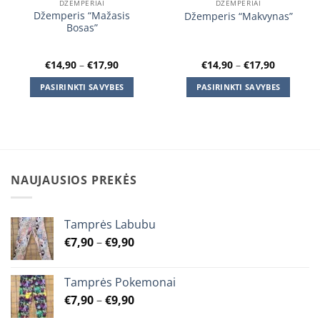
DŽEMPERIAI
DŽEMPERIAI
Džemperis “Mažasis
Džemperis “Makvynas”
Bosas”
Price
Price
€
14,90
–
€
17,90
€
14,90
–
€
17,90
range:
range:
€14,90
€14,90
PASIRINKTI SAVYBES
PASIRINKTI SAVYBES
through
through
€17,90
€17,90
This
This
product
product
has
has
multiple
multiple
variants.
variants.
NAUJAUSIOS PREKĖS
The
The
options
options
may
may
Tamprės Labubu
be
be
chosen
chosen
Price
€
7,90
–
€
9,90
on
on
range:
the
the
€7,90
Tamprės Pokemonai
product
product
through
Price
page
page
€
7,90
–
€
9,90
€9,90
range: