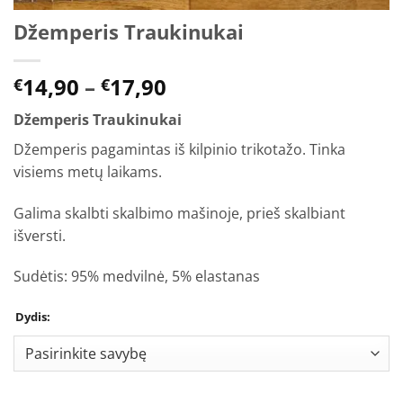
Džemperis Traukinukai
Price
14,90
–
17,90
€
€
range:
Džemperis Traukinukai
€14,90
through
Džemperis pagamintas iš kilpinio trikotažo. Tinka
€17,90
visiems metų laikams.
Galima skalbti skalbimo mašinoje, prieš skalbiant
išversti.
Sudėtis: 95% medvilnė, 5% elastanas
Dydis: