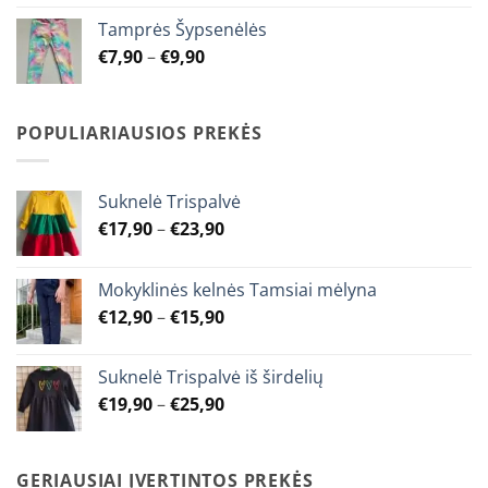
€7,90
Tamprės Šypsenėlės
through
Price
€
7,90
–
€
9,90
€9,90
range:
€7,90
through
POPULIARIAUSIOS PREKĖS
€9,90
Suknelė Trispalvė
Price
€
17,90
–
€
23,90
range:
€17,90
Mokyklinės kelnės Tamsiai mėlyna
through
Price
€
12,90
–
€
15,90
€23,90
range:
€12,90
Suknelė Trispalvė iš širdelių
through
Price
€
19,90
–
€
25,90
€15,90
range:
€19,90
through
GERIAUSIAI ĮVERTINTOS PREKĖS