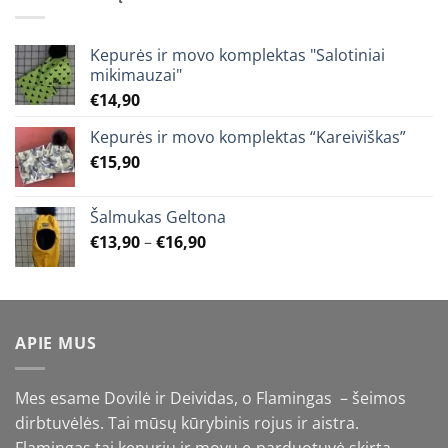
€25,90
Kepurės ir movo komplektas "Salotiniai
mikimauzai"
€
14,90
Kepurės ir movo komplektas “Kareiviškas”
€
15,90
Šalmukas Geltona
Price
€
13,90
–
€
16,90
range:
€13,90
through
€16,90
APIE MUS
Mes esame Dovilė ir Deividas, o Flamingas – šeimos
dirbtuvėlės. Tai mūsų kūrybinis rojus ir aistra.
Flamingas tai kepurių ir movų e-parduotuvė skirta