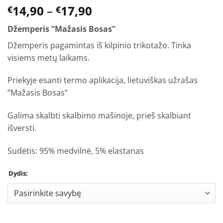
Price
14,90
–
17,90
€
€
range:
Džemperis “Mažasis Bosas”
€14,90
through
Džemperis pagamintas iš kilpinio trikotažo. Tinka
€17,90
visiems metų laikams.
Priekyje esanti termo aplikacija, lietuviškas užrašas
“Mažasis Bosas”
Galima skalbti skalbimo mašinoje, prieš skalbiant
išversti.
Sudėtis: 95% medvilnė, 5% elastanas
Dydis: