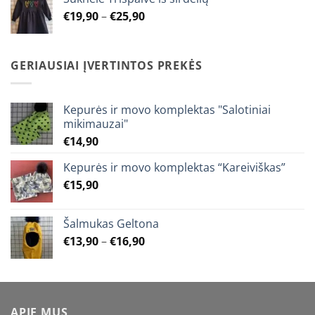
through
Price
€
19,90
–
€
25,90
€15,90
range:
€19,90
through
GERIAUSIAI ĮVERTINTOS PREKĖS
€25,90
Kepurės ir movo komplektas "Salotiniai
mikimauzai"
€
14,90
Kepurės ir movo komplektas “Kareiviškas”
€
15,90
Šalmukas Geltona
Price
€
13,90
–
€
16,90
range:
€13,90
through
€16,90
APIE MUS