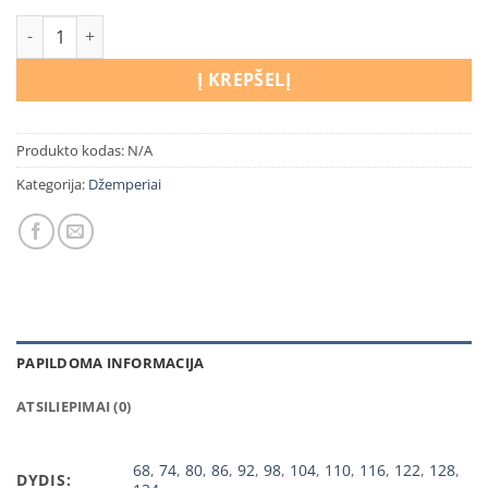
produkto kiekis: Džemperis “Mažasis Bosas”
Į KREPŠELĮ
Produkto kodas:
N/A
Kategorija:
Džemperiai
PAPILDOMA INFORMACIJA
ATSILIEPIMAI (0)
68
,
74
,
80
,
86
,
92
,
98
,
104
,
110
,
116
,
122
,
128
,
DYDIS: