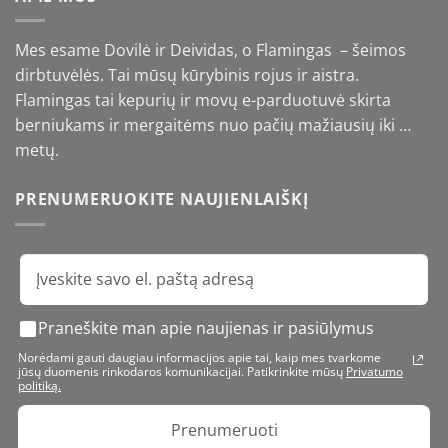
Mes esame Dovilė ir Deividas, o Flamingas – šeimos
dirbtuvėlės. Tai mūsų kūrybinis rojus ir aistra.
Flamingas tai kepurių ir movų e-parduotuvė skirta
berniukams ir mergaitėms nuo pačių mažiausių iki …
metų.
PRENUMERUOKITE NAUJIENLAIŠKĮ
Praneškite man apie naujienas ir pasiūlymus
Norėdami gauti daugiau informacijos apie tai, kaip mes tvarkome
jūsų duomenis rinkodaros komunikacijai. Patikrinkite mūsų
Privatumo
politiką.
Prenumeruoti