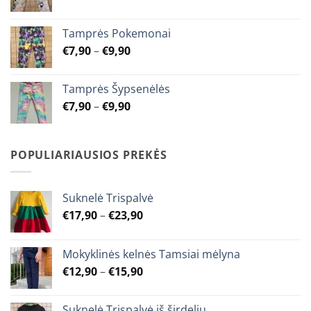
chosen
on
range:
on
the
€7,90
Tamprės Pokemonai
the
product
through
product
Price
page
€
7,90
–
€
9,90
€9,90
page
range:
€7,90
Tamprės Šypsenėlės
through
Price
€
7,90
–
€
9,90
€9,90
range:
€7,90
through
POPULIARIAUSIOS PREKĖS
€9,90
Suknelė Trispalvė
Price
€
17,90
–
€
23,90
range:
€17,90
Mokyklinės kelnės Tamsiai mėlyna
through
Price
€
12,90
–
€
15,90
€23,90
range:
€12,90
Suknelė Trispalvė iš širdelių