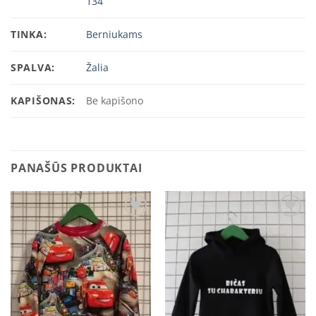
134
TINKA:
Berniukams
SPALVA:
Žalia
KAPIŠONAS:
Be kapišono
PANAŠŪS PRODUKTAI
Add to
Add to
wishlist
wishlist