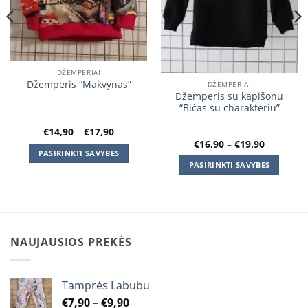
DŽEMPERIAI
Džemperis “Makvynas”
DŽEMPERIAI
Džemperis su kapišonu
“Bičas su charakteriu”
Price
€
14,90
–
€
17,90
range:
Price
€
16,90
–
€
19,90
€14,90
range:
PASIRINKTI SAVYBES
through
€16,90
PASIRINKTI SAVYBES
€17,90
This
through
€19,90
This
product
product
has
has
multiple
multiple
variants.
variants.
NAUJAUSIOS PREKĖS
The
The
options
options
may
may
Tamprės Labubu
be
be
chosen
Price
€
7,90
–
€
9,90