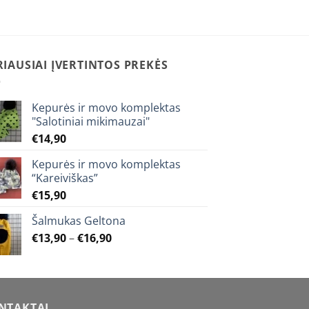
multiple
variants.
The
options
RIAUSIAI ĮVERTINTOS PREKĖS
may
be
chosen
Kepurės ir movo komplektas
on
"Salotiniai mikimauzai"
the
€
14,90
product
page
Kepurės ir movo komplektas
“Kareiviškas”
€
15,90
Šalmukas Geltona
Price
€
13,90
–
€
16,90
range:
€13,90
through
€16,90
NTAKTAI