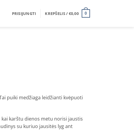
PRISIJUNGTI
KREPŠELIS /
€
0,00
0
Tai puiki medžiaga leidžianti kvėpuoti
 kai karštu dienos metu norisi jaustis
audinys su kuriuo jausitės lyg ant