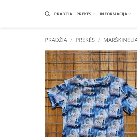
Skip
to
PRADŽIA
PREKĖS
INFORMACIJA
content
PRADŽIA
/
PREKĖS
/
MARŠKINĖLIA
Add 
wishl