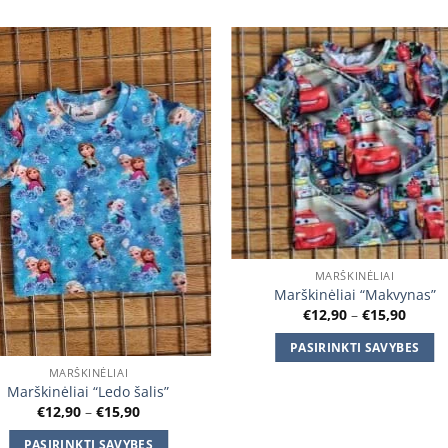
Add to
Add
wishlist
wishl
MARŠKINĖLIAI
Marškinėliai “Makvynas”
Price
€
12,90
–
€
15,90
range
€12,9
PASIRINKTI SAVYBES
throu
€15,9
This
MARŠKINĖLIAI
Marškinėliai “Ledo šalis”
product
Price
€
12,90
–
€
15,90
has
range:
€12,90
multiple
PASIRINKTI SAVYBES