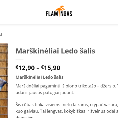
I
Marškinėliai Ledo šalis
to
Price
12,90
–
15,90
ist
€
€
range:
Marškinėliai Ledo šalis
€12,90
through
Marškinėliai pagaminti iš plono trikotažo – džersio. 
€15,90
odai ir jaustis patogiai judant.
Šis rūbas tinka visiems metų laikams, o ypač vasara,
kuo gaiviau. Tai lengvas, kokybiškas ir švelnus odai 
debesies.