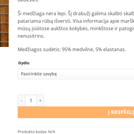
Ši medžiaga nėra lepi. Šį drabužį galima skalbti ska
patariama rūbą išversti. Visa informacija apie marški
mūsų įsiūtose aukštos kokybės, minkštose ir patogios
nenusitrins.
Medžiagos sudėtis: 95% medvilnė, 5% elastanas.
Dydis:
produkto kiekis: Marškinėliai Ledo šalis
Į KREPŠELĮ
Produkto kodas:
N/A