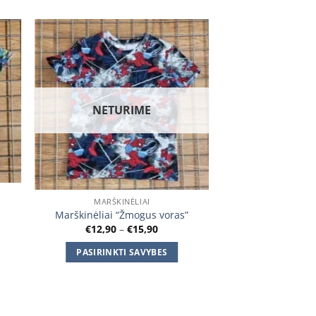
 to
Add to
ist
wishlist
NETURIME
MARŠKINĖLIAI
Marškinėliai “Žmogus voras”
Price
€
12,90
–
€
15,90
:
range:
0
€12,90
gh
PASIRINKTI SAVYBES
through
0
€15,90
This
product
has