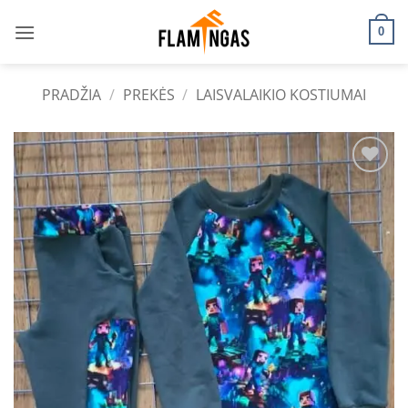
Skip
to
0
content
PRADŽIA
/
PREKĖS
/
LAISVALAIKIO KOSTIUMAI
Add to
wishlist