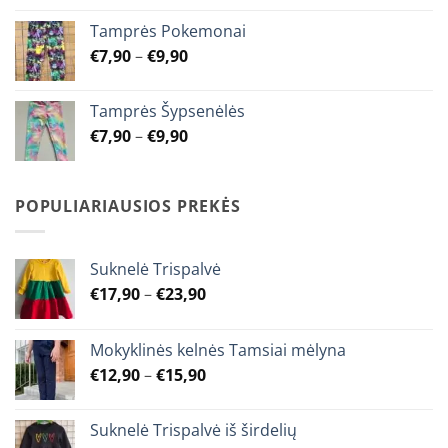
€7,90
Tamprės Pokemonai
through
Price
€
7,90
–
€
9,90
€9,90
range:
€7,90
Tamprės Šypsenėlės
through
Price
€
7,90
–
€
9,90
€9,90
range:
€7,90
through
POPULIARIAUSIOS PREKĖS
€9,90
Suknelė Trispalvė
Price
€
17,90
–
€
23,90
range:
€17,90
Mokyklinės kelnės Tamsiai mėlyna
through
Price
€
12,90
–
€
15,90
€23,90
range:
€12,90
Suknelė Trispalvė iš širdelių
through