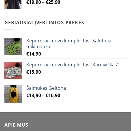
Price
€
19,90
–
€
25,90
€15,90
range:
€19,90
through
GERIAUSIAI ĮVERTINTOS PREKĖS
€25,90
Kepurės ir movo komplektas "Salotiniai
mikimauzai"
€
14,90
Kepurės ir movo komplektas “Kareiviškas”
€
15,90
Šalmukas Geltona
Price
€
13,90
–
€
16,90
range:
€13,90
through
€16,90
APIE MUS