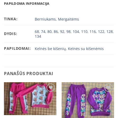
PAPILDOMA INFORMACIJA
TINKA:
Berniukams
,
Mergaitėms
68
,
74
,
80
,
86
,
92
,
98
,
104
,
110
,
116
,
122
,
128
,
DYDIS:
134
PAPILDOMAI:
Kelnės be kišenių
,
Kelnės su kišenėmis
PANAŠŪS PRODUKTAI
Add to
Add to
wishlist
wishlist