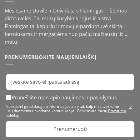
Mes esame Dovilė ir Deividas, o Flamingas – šeimos
dirbtuvėlės. Tai mūsų kūrybinis rojus ir aistra.
Flamingas tai kepurių ir movų e-parduotuvė skirta
berniukams ir mergaitėms nuo pačių mažiausių iki …
metų.
PRENUMERUOKITE NAUJIENLAIŠKĮ
Praneškite man apie naujienas ir pasiūlymus
Norėdami gauti daugiau informacijos apie tai, kaip mes tvarkome
jūsų duomenis rinkodaros komunikacijai. Patikrinkite mūsų
Privatumo
politiką.
Prenumeruoti