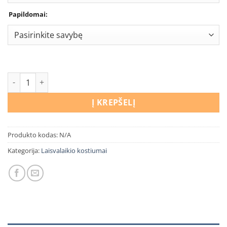
Papildomai:
produkto kiekis: Laisvalaikio kostiumas Minecraft
Į KREPŠELĮ
Produkto kodas:
N/A
Kategorija:
Laisvalaikio kostiumai