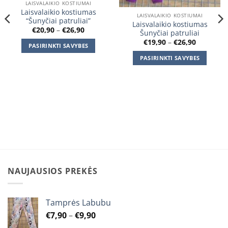
LAISVALAIKIO KOSTIUMAI
Laisvalaikio kostiumas
LAISVALAIKIO KOSTIUMAI
“Šunyčiai patruliai”
Laisvalaikio kostiumas
Price
€
20,90
–
€
26,90
Šunyčiai patruliai
range:
Price
€
19,90
–
€
26,90
€20,90
PASIRINKTI SAVYBES
range:
through
€19,90
€26,90
This
PASIRINKTI SAVYBES
through
€26,90
product
This
has
product
multiple
has
variants.
multiple
The
variants.
options
The
may
options
be
may
chosen
be
on
chosen
NAUJAUSIOS PREKĖS
the
on
product
the
page
product
Tamprės Labubu
page
Price
€
7,90
–
€
9,90
range: