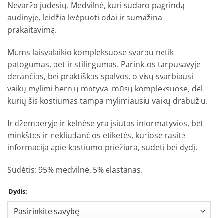
Nevaržo judesių. Medvilnė, kuri sudaro pagrindą
audinyje, leidžia kvėpuoti odai ir sumažina
prakaitavimą.
Mums laisvalaikio kompleksuose svarbu netik
patogumas, bet ir stilingumas. Parinktos tarpusavyje
derančios, bei praktiškos spalvos, o visų svarbiausi
vaikų mylimi herojų motyvai mūsų kompleksuose, dėl
kurių šis kostiumas tampa mylimiausiu vaikų drabužiu.
Ir džemperyje ir kelnėse yra įsiūtos informatyvios, bet
minkštos ir nekliudančios etiketės, kuriose rasite
informacija apie kostiumo priežiūra, sudėtį bei dydį.
Sudėtis: 95% medvilnė, 5% elastanas.
Dydis: