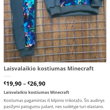
Laisvalaikio kostiumas Minecraft
Price
19,90
–
26,90
€
€
range:
Laisvalaikio kostiumas Minecraft
€19,90
through
Kostiumas pagamintas iš kilpinio trikotažo. Šis audinys
€26,90
pasižymi patogumu judant, nes sudėtyje turi elastano.