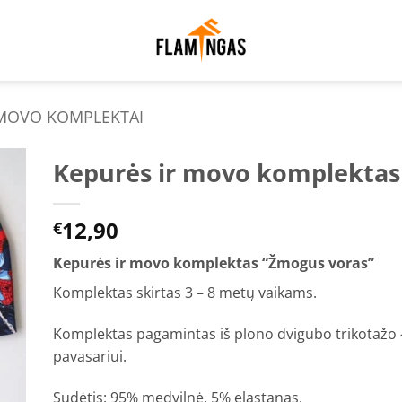
 MOVO KOMPLEKTAI
Kepurės ir movo komplektas
to
12,90
ist
€
Kepurės ir movo komplektas “Žmogus voras”
Komplektas skirtas 3 – 8 metų vaikams.
Komplektas pagamintas iš plono dvigubo trikotažo –
pavasariui.
Sudėtis: 95% medvilnė, 5% elastanas.