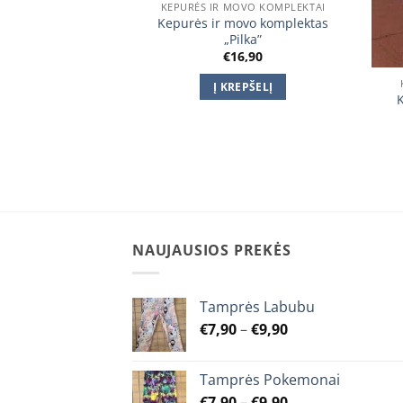
KEPURĖS IR MOVO KOMPLEKTAI
Kepurės ir movo komplektas
„Pilka”
€
16,90
OVO KOMPLEKTAI
Į KREPŠELĮ
ovo komplektas
monai
Price
–
€
15,90
range:
€12,90
TI SAVYBES
through
€15,90
This
product
has
multiple
NAUJAUSIOS PREKĖS
variants.
The
Tamprės Labubu
options
Price
€
7,90
–
€
9,90
may
range:
be
€7,90
chosen
Tamprės Pokemonai
through
on
Price
€
7,90
–
€
9,90