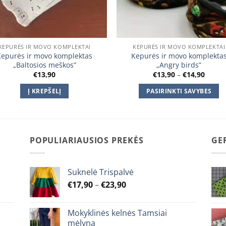
KEPURĖS IR MOVO KOMPLEKTAI
KEPURĖS IR MOVO KOMPLEKTAI
Kepurės ir movo komplektas
Kepurės ir movo komplekta
„Baltosios meškos”
„Angry birds”
Price
€
13,90
€
13,90
–
€
14,90
range
€13,9
Į KREPŠELĮ
PASIRINKTI SAVYBES
throu
€14,9
This
product
has
multiple
POPULIARIAUSIOS PREKĖS
GE
variants.
The
Suknelė Trispalvė
options
Price
€
17,90
–
€
23,90
may
range:
be
€17,90
chosen
Mokyklinės kelnės Tamsiai
through
on
mėlyna