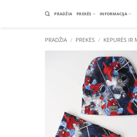
Skip
to
PRADŽIA
PREKĖS
INFORMACIJA
content
PRADŽIA
/
PREKĖS
/
KEPURĖS IR
Add 
wishl