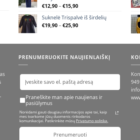
€23,90
the
Price
€
12,90
–
€
15,90
product
range:
Suknelė Trispalvė iš širdelių
page
€12,90
Price
€
19,90
–
€
25,90
through
range:
€15,90
€19,90
through
€25,90
PRENUMERUOKITE NAUJIENLAIŠKĮ
KO
gas
Kon
s
949
inf
Praneškite man apie naujienas ir
r
www
pasiūlymus
Norėdami gauti daugiau informacijos apie tai, kaip
mes tvarkome jūsų duomenis rinkodaros
komunikacijai. Patikrinkite mūsų
Privatumo politiką.
Prenumeruoti