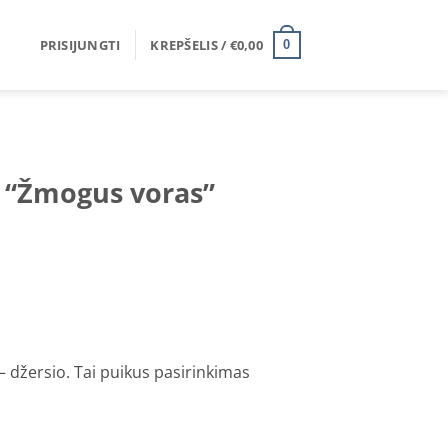
PRISIJUNGTI
KREPŠELIS /
€
0,00
0
 “Žmogus voras”
 džersio. Tai puikus pasirinkimas