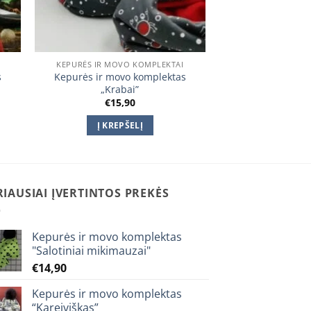
KEPURĖS IR MOVO KOMPLEKTAI
s
Kepurės ir movo komplektas
„Krabai”
€
15,90
:
0
Į KREPŠELĮ
gh
0
RIAUSIAI ĮVERTINTOS PREKĖS
Kepurės ir movo komplektas
"Salotiniai mikimauzai"
€
14,90
Kepurės ir movo komplektas
“Kareiviškas”