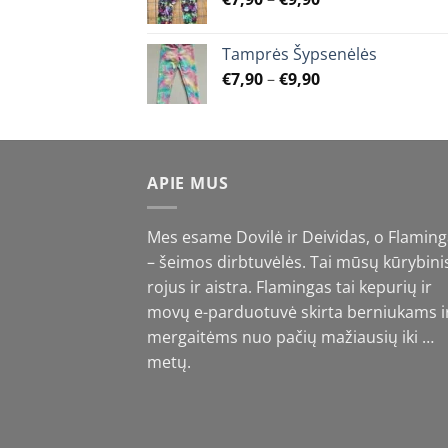
€9,90
the
range:
product
€7,90
Tamprės Šypsenėlės
page
through
Price
€
7,90
–
€
9,90
€9,90
range:
€7,90
through
€9,90
APIE MUS
Mes esame Dovilė ir Deividas, o Flamin
– šeimos dirbtuvėlės. Tai mūsų kūrybini
rojus ir aistra. Flamingas tai kepurių ir
movų e-parduotuvė skirta berniukams i
mergaitėms nuo pačių mažiausių iki …
metų.