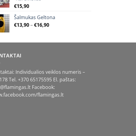
€
15,90
Šalmukas Geltona
Price
€
13,90
–
€
16,90
range:
€13,90
through
€16,90
NTAKTAI
taktai: Individualios veiklos numeris –
178 Tel.
+370 65175595
El. paštas:
o@flamingas.lt Facebook:
.facebook.com/flamingas.lt