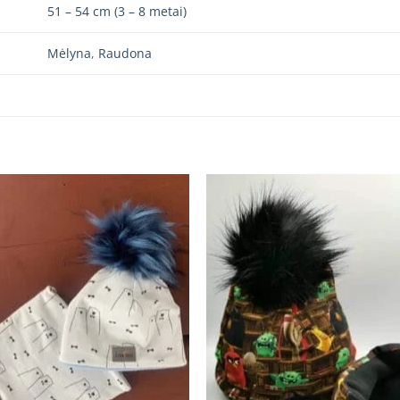
51 – 54 cm (3 – 8 metai)
Mėlyna
,
Raudona
Add to
Add
wishlist
wishl