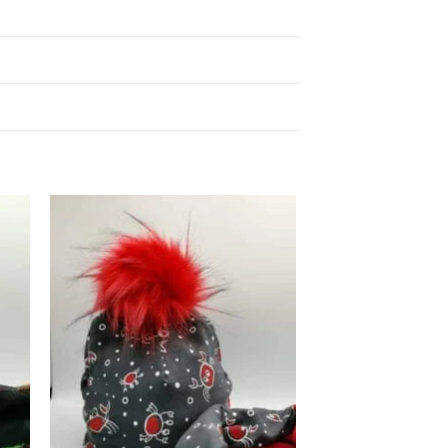
 to
Add to
ist
wishlist