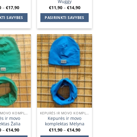
Wuggy
Price
Price
0
–
€
17,90
€
11,90
–
€
14,90
range:
range:
€14,90
€11,90
KTI SAVYBES
PASIRINKTI SAVYBES
through
through
€17,90
€14,90
This
This
product
product
has
has
multiple
multiple
Add to
Add to
variants.
variants.
wishlist
wishlist
The
The
options
options
may
may
be
be
chosen
chosen
on
on
the
the
product
product
KEPURĖS IR MOVO KOMPLEKTAI
KEPURĖS IR MOVO KOMPLEKTAI
page
page
s ir movo
Kepurės ir movo
ktas Žalia
komplektas Mėlyna
Price
Price
0
–
€
14,90
€
11,90
–
€
14,90
range:
range: