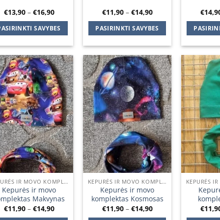
Price
Price
€
13,90
–
€
16,90
€
11,90
–
€
14,90
€
14,9
range:
range:
€13,90
€11,90
PASIRINKTI SAVYBES
PASIRINKTI SAVYBES
PASIRIN
through
through
€16,90
€14,90
This
This
product
product
has
has
multiple
multiple
Add to
Add to
variants.
variants.
wishlist
wishlist
The
The
options
options
may
may
be
be
chosen
chosen
on
on
the
the
product
product
KEPURĖS IR MOVO KOMPLEKTAI
KEPURĖS IR MOVO KOMPLEKTAI
page
page
Kepurės ir movo
Kepurės ir movo
Kepurė
omplektas Makvynas
komplektas Kosmosas
komple
Price
Price
€
11,90
–
€
14,90
€
11,90
–
€
14,90
€
11,9
range:
range: