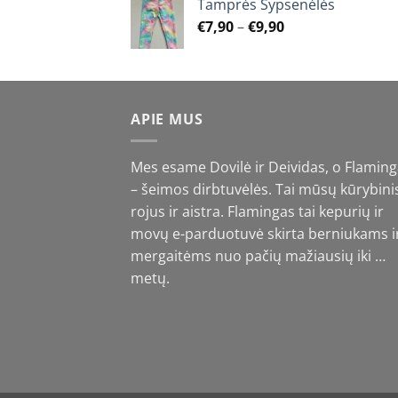
Tamprės Šypsenėlės
through
Price
€
7,90
–
€
9,90
€9,90
range:
€7,90
through
€9,90
APIE MUS
Mes esame Dovilė ir Deividas, o Flamin
– šeimos dirbtuvėlės. Tai mūsų kūrybini
rojus ir aistra. Flamingas tai kepurių ir
movų e-parduotuvė skirta berniukams i
mergaitėms nuo pačių mažiausių iki …
metų.