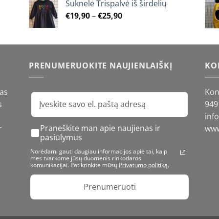
Suknelė Trispalvė iš širdelių
€12,90
Price
€
19,90
–
€
25,90
through
range:
€15,90
€19,90
through
€25,90
PRENUMERUOKITE NAUJIENLAIŠKĮ
KO
gas
Kon
s
949
inf
Praneškite man apie naujienas ir
r
www
pasiūlymus
Norėdami gauti daugiau informacijos apie tai, kaip
mes tvarkome jūsų duomenis rinkodaros
komunikacijai. Patikrinkite mūsų
Privatumo politiką.
Prenumeruoti