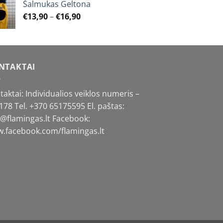
Šalmukas Geltona
Price
€
13,90
–
€
16,90
range:
€13,90
through
€16,90
NTAKTAI
taktai: Individualios veiklos numeris –
178 Tel.
+370 65175595
El. paštas:
o@flamingas.lt Facebook:
.facebook.com/flamingas.lt