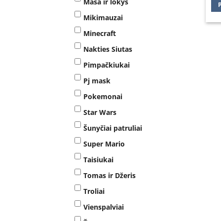
Maša ir lokys
Mikimauzai
Minecraft
Nakties Siutas
Pimpačkiukai
Pj mask
Pokemonai
Star Wars
Šunyčiai patruliai
Super Mario
Taisiukai
Tomas ir Džeris
Troliai
Vienspalviai