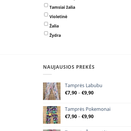
Tamsiai žalia
Violetinė
Žalia
Žydra
NAUJAUSIOS PREKĖS
Tamprės Labubu
Price
€
7,90
–
€
9,90
range:
€7,90
Tamprės Pokemonai
through
Price
€
7,90
–
€
9,90
€9,90
range:
€7,90