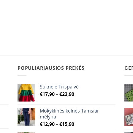
POPULIARIAUSIOS PREKĖS
GE
Suknelė Trispalvė
Price
€
17,90
–
€
23,90
range:
€17,90
Mokyklinės kelnės Tamsiai
through
mėlyna
€23,90
Price
€
12,90
–
€
15,90
range: