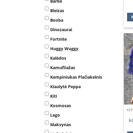
Barbė
Bleizas
Booba
Dinozaurai
Fortnite
Huggy Wuggy
Kalėdos
Kamufliažas
Kempiniukas Plačiakelnis
Kiaulytė Peppa
Kiti
Kosmosas
Lego
k
Makvynas