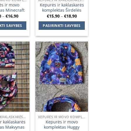
s ir movo
Kepurės ir kaklaskarės
as Minecraft
komplektas Širdelės
Price
Price
0
–
€
16,90
€
15,90
–
€
18,90
range:
range:
€13,90
€15,90
KTI SAVYBES
PASIRINKTI SAVYBES
through
through
€16,90
€18,90
This
This
product
product
has
has
multiple
multiple
Add to
Add to
variants.
variants.
wishlist
wishlist
The
The
options
options
may
may
be
be
chosen
chosen
on
on
the
the
product
product
KEPURĖS IR KAKLASKARĖS KOMPLEKTAI
KEPURĖS IR MOVO KOMPLEKTAI
page
page
r kaklaskarės
Kepurės ir movo
as Makvynas
komplektas Huggy