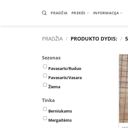
Skip
to
PRADŽIA
PREKĖS
INFORMACIJA
content
PRADŽIA
/
PRODUKTO DYDIS:
/
5
Sezonas
Pavasaris/Ruduo
Pavasaris/Vasara
Žiema
Tinka
Berniukams
Mergaitėms