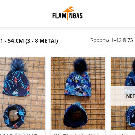
1 - 54 CM (3 - 8 METAI)
Rodoma 1–12 iš 73
p
n
Add to
Add to
wishlist
wishlist
NE
KEPURĖS IR MOVO KOMPLEKTAI
KEPURĖS IR MOVO KOMPLEKTAI