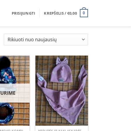
PRISIJUNGTI
KREPŠELIS /
€
0,00
0
Rūšiuojama
agal
aujausią
Add to
Add to
wishlist
wishlist
TURIME
KEPURĖS IR MOVO KOMPLEKTAI
KEPURĖS IR KAKLASKARĖS KOMPLEKTAI