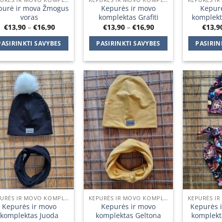
purė ir mova Žmogus
Kepurės ir movo
Kepurė
voras
komplektas Grafiti
komplekt
Price
Price
€
13,90
–
€
16,90
€
13,90
–
€
16,90
€
13,9
range:
range:
€13,90
€13,90
PASIRINKTI SAVYBES
PASIRINKTI SAVYBES
PASIRIN
through
through
€16,90
€16,90
This
This
product
product
has
has
multiple
multiple
Add to
Add to
variants.
variants.
wishlist
wishlist
The
The
options
options
may
may
be
be
chosen
chosen
on
on
the
the
product
product
KEPURĖS IR MOVO KOMPLEKTAI
KEPURĖS IR MOVO KOMPLEKTAI
page
page
Kepurės ir movo
Kepurės ir movo
Kepurės i
komplektas Juoda
komplektas Geltona
komplekt