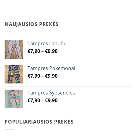
has
multiple
variants.
The
NAUJAUSIOS PREKĖS
options
may
be
Tamprės Labubu
chosen
Price
€
7,90
–
€
9,90
on
range:
the
€7,90
product
Tamprės Pokemonai
through
page
Price
€
7,90
–
€
9,90
€9,90
range:
€7,90
Tamprės Šypsenėlės
through
Price
€
7,90
–
€
9,90
€9,90
range:
€7,90
through
POPULIARIAUSIOS PREKĖS
€9,90