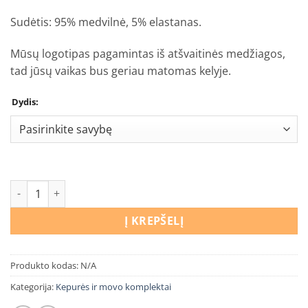
Sudėtis: 95% medvilnė, 5% elastanas.
Mūsų logotipas pagamintas iš atšvaitinės medžiagos,
tad jūsų vaikas bus geriau matomas kelyje.
Dydis:
produkto kiekis: Kepurės ir movo komplektas Geltona
Į KREPŠELĮ
Produkto kodas:
N/A
Kategorija:
Kepurės ir movo komplektai