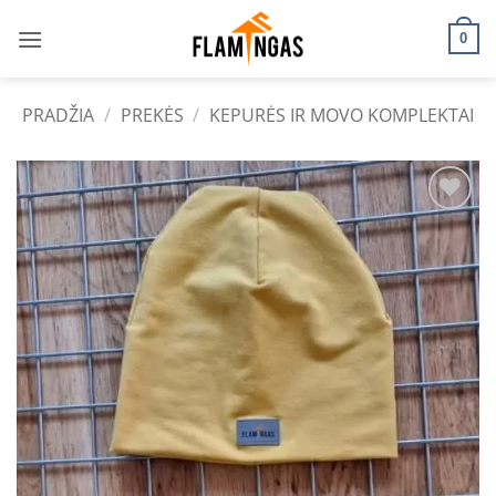
Skip
to
0
content
PRADŽIA
/
PREKĖS
/
KEPURĖS IR MOVO KOMPLEKTAI
Add to
wishlist