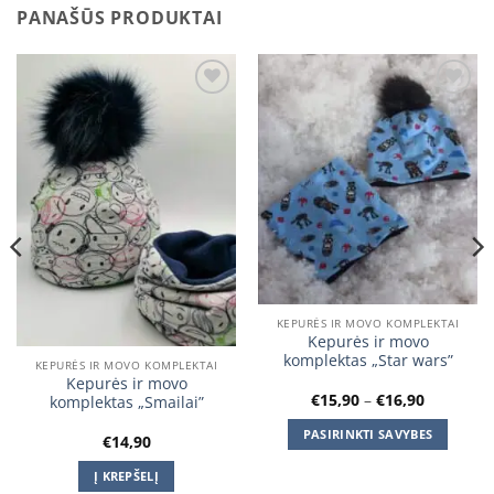
PANAŠŪS PRODUKTAI
Add to
Add to
wishlist
wishlist
KEPURĖS IR MOVO KOMPLEKTAI
Kepurės ir movo
komplektas „Star wars”
KEPURĖS IR MOVO KOMPLEKTAI
Kepurės ir movo
Price
€
15,90
–
€
16,90
komplektas „Smailai”
range:
€15,90
PASIRINKTI SAVYBES
€
14,90
through
€16,90
This
Į KREPŠELĮ
product