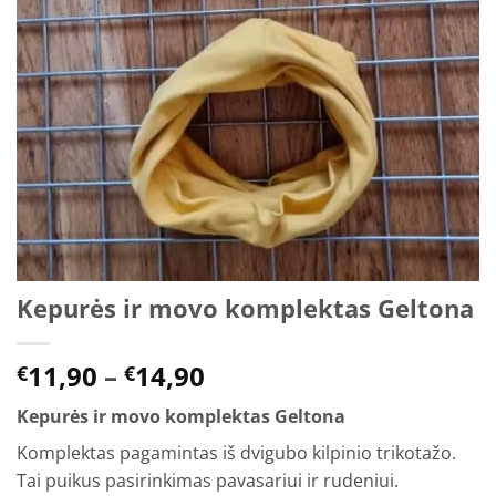
Kepurės ir movo komplektas Geltona
Price
11,90
–
14,90
€
€
range:
Kepurės ir movo komplektas Geltona
€11,90
through
Komplektas pagamintas iš dvigubo kilpinio trikotažo.
€14,90
Tai puikus pasirinkimas pavasariui ir rudeniui.