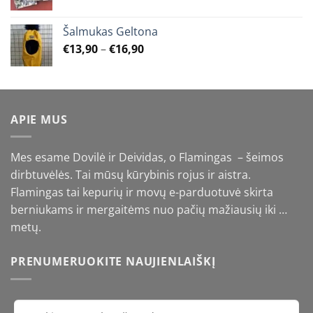
Šalmukas Geltona
Price
€
13,90
–
€
16,90
range:
€13,90
through
€16,90
APIE MUS
Mes esame Dovilė ir Deividas, o Flamingas – šeimos
dirbtuvėlės. Tai mūsų kūrybinis rojus ir aistra.
Flamingas tai kepurių ir movų e-parduotuvė skirta
berniukams ir mergaitėms nuo pačių mažiausių iki …
metų.
PRENUMERUOKITE NAUJIENLAIŠKĮ