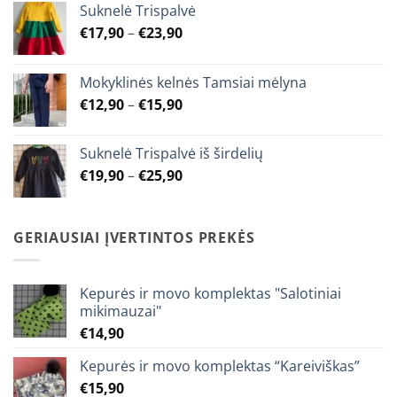
Suknelė Trispalvė
Price
€
17,90
–
€
23,90
range:
€17,90
Mokyklinės kelnės Tamsiai mėlyna
through
Price
€
12,90
–
€
15,90
€23,90
range:
€12,90
Suknelė Trispalvė iš širdelių
through
Price
€
19,90
–
€
25,90
€15,90
range:
€19,90
through
GERIAUSIAI ĮVERTINTOS PREKĖS
€25,90
Kepurės ir movo komplektas "Salotiniai
mikimauzai"
€
14,90
Kepurės ir movo komplektas “Kareiviškas”
€
15,90