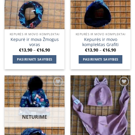
KEPURĖS IR MOVO KOMPLEKTAI
KEPURĖS IR MOVO KOMPLEKTAI
Kepurė ir mova Žmogus
Kepurės ir movo
voras
komplektas Grafiti
Price
Price
€
13,90
–
€
16,90
€
13,90
–
€
16,90
range:
range:
€13,90
€13,90
PASIRINKTI SAVYBES
PASIRINKTI SAVYBES
through
through
€16,90
€16,90
This
This
product
product
has
has
multiple
multiple
Add to
Add to
variants.
variants.
wishlist
wishlist
The
The
options
options
may
may
NETURIME
be
be
chosen
chosen
on
on