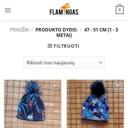
Skip
to
0
content
PRADŽIA
/
PRODUKTO DYDIS:
/
47 - 51 CM (1 - 3
METAI)
FILTRUOTI
Add to
Add to
wishlist
wishlist