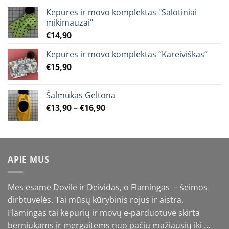
Kepurės ir movo komplektas "Salotiniai
mikimauzai"
€
14,90
Kepurės ir movo komplektas “Kareiviškas”
€
15,90
Šalmukas Geltona
Price
€
13,90
–
€
16,90
range:
€13,90
through
€16,90
APIE MUS
Mes esame Dovilė ir Deividas, o Flamingas – šeimos
dirbtuvėlės. Tai mūsų kūrybinis rojus ir aistra.
Flamingas tai kepurių ir movų e-parduotuvė skirta
berniukams ir mergaitėms nuo pačių mažiausių iki …