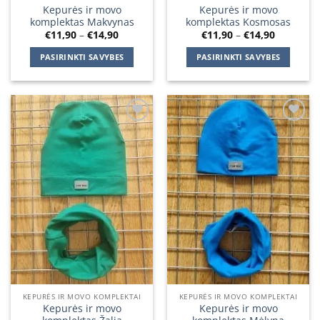
Kepurės ir movo
Kepurės ir movo
komplektas Makvynas
komplektas Kosmosas
Price
Price
€
11,90
–
€
14,90
€
11,90
–
€
14,90
range:
range:
€11,90
€11,90
PASIRINKTI SAVYBES
PASIRINKTI SAVYBES
through
through
€14,90
€14,90
This
This
product
product
has
has
multiple
multiple
Add to
Add to
variants.
variants.
wishlist
wishlist
The
The
options
options
may
may
be
be
chosen
chosen
on
on
the
the
product
product
page
page
KEPURĖS IR MOVO KOMPLEKTAI
KEPURĖS IR MOVO KOMPLEKTAI
Kepurės ir movo
Kepurės ir movo