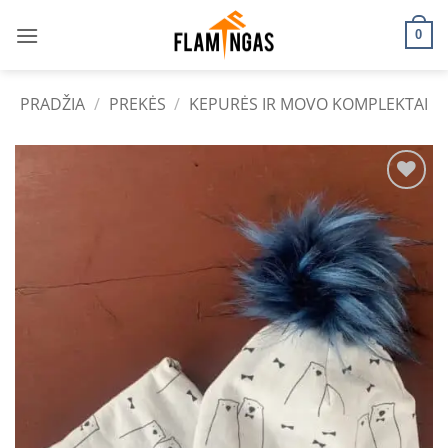
Skip
to
0
content
PRADŽIA
/
PREKĖS
/
KEPURĖS IR MOVO KOMPLEKTAI
Add to
wishlist