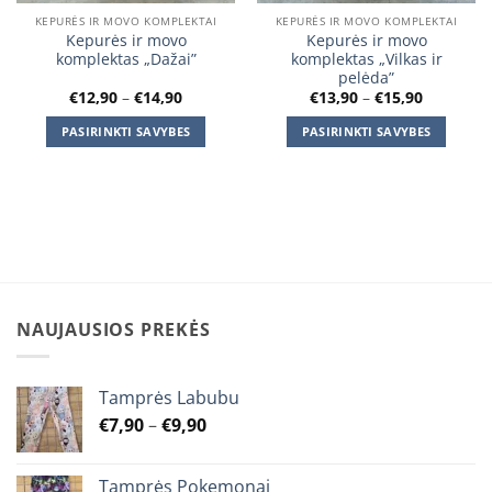
KEPURĖS IR MOVO KOMPLEKTAI
KEPURĖS IR MOVO KOMPLEKTAI
Kepurės ir movo
Kepurės ir movo
komplektas „Dažai”
komplektas „Vilkas ir
pelėda”
Price
Price
€
12,90
–
€
14,90
€
13,90
–
€
15,90
range:
range:
€12,90
€13,90
PASIRINKTI SAVYBES
PASIRINKTI SAVYBES
through
through
€14,90
€15,90
This
This
product
product
has
has
multiple
multiple
variants.
variants.
The
The
options
options
may
may
NAUJAUSIOS PREKĖS
be
be
chosen
chosen
on
on
Tamprės Labubu
the
the
Price
€
7,90
–
€
9,90
product
product
range:
page
page
€7,90
Tamprės Pokemonai