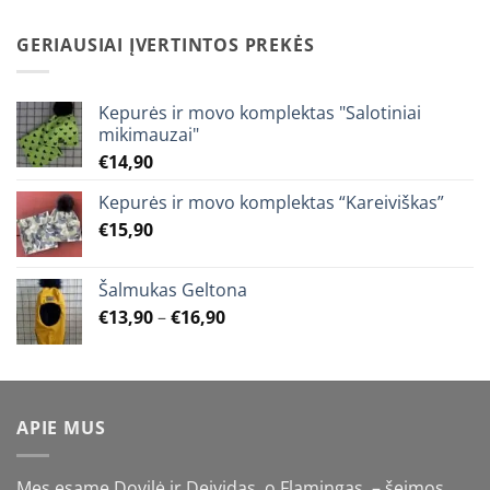
€19,90
through
GERIAUSIAI ĮVERTINTOS PREKĖS
€25,90
Kepurės ir movo komplektas "Salotiniai
mikimauzai"
€
14,90
Kepurės ir movo komplektas “Kareiviškas”
€
15,90
Šalmukas Geltona
Price
€
13,90
–
€
16,90
range:
€13,90
through
€16,90
APIE MUS
Mes esame Dovilė ir Deividas, o Flamingas – šeimos