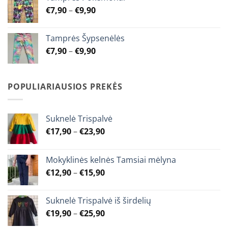
through
Price
€
7,90
–
€
9,90
€9,90
range:
€7,90
Tamprės Šypsenėlės
through
Price
€
7,90
–
€
9,90
€9,90
range:
€7,90
through
POPULIARIAUSIOS PREKĖS
€9,90
Suknelė Trispalvė
Price
€
17,90
–
€
23,90
range:
€17,90
Mokyklinės kelnės Tamsiai mėlyna
through
Price
€
12,90
–
€
15,90
€23,90
range:
€12,90
Suknelė Trispalvė iš širdelių
through
Price
€
19,90
–
€
25,90
€15,90
range: