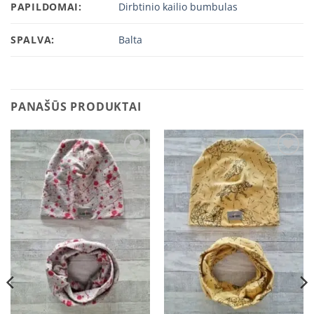
PAPILDOMAI:
Dirbtinio kailio bumbulas
SPALVA:
Balta
PANAŠŪS PRODUKTAI
Add to
Add to
wishlist
wishlist