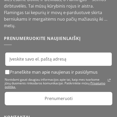
dirbtuvėlės. Tai mūsų kūrybinis rojus ir aistra.
Flamingas tai kepurių ir movų e-parduotuvė skirta
berniukams ir mergaitėms nuo pačių mažiausių iki …
metų.
PRENUMERUOKITE NAUJIENLAIŠKĮ
Praneškite man apie naujienas ir pasiūlymus
Norėdami gauti daugiau informacijos apie tai, kaip mes tvarkome
jūsų duomenis rinkodaros komunikacijai. Patikrinkite mūsų
Privatumo
politiką.
Prenumeruoti