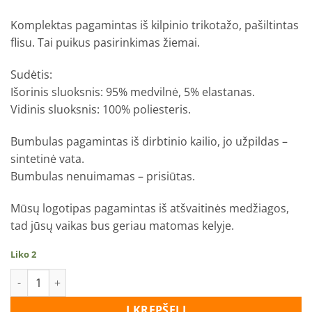
Komplektas pagamintas iš kilpinio trikotažo, pašiltintas
flisu. Tai puikus pasirinkimas žiemai.
Sudėtis:
Išorinis sluoksnis: 95% medvilnė, 5% elastanas.
Vidinis sluoksnis: 100% poliesteris.
Bumbulas pagamintas iš dirbtinio kailio, jo užpildas –
sintetinė vata.
Bumbulas nenuimamas – prisiūtas.
Mūsų logotipas pagamintas iš atšvaitinės medžiagos,
tad jūsų vaikas bus geriau matomas kelyje.
Liko 2
produkto kiekis: Kepurės ir movo komplektas "Baltosios meš
Į KREPŠELĮ