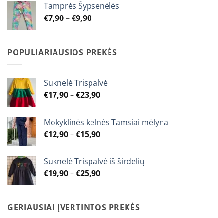
Tamprės Šypsenėlės
through
Price
€
7,90
–
€
9,90
€9,90
range:
€7,90
through
POPULIARIAUSIOS PREKĖS
€9,90
Suknelė Trispalvė
Price
€
17,90
–
€
23,90
range:
€17,90
Mokyklinės kelnės Tamsiai mėlyna
through
Price
€
12,90
–
€
15,90
€23,90
range:
€12,90
Suknelė Trispalvė iš širdelių
through
Price
€
19,90
–
€
25,90
€15,90
range:
€19,90
through
GERIAUSIAI ĮVERTINTOS PREKĖS
€25,90