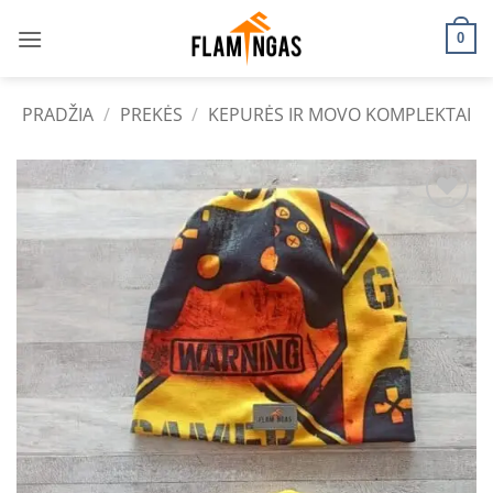
Skip
to
0
content
PRADŽIA
/
PREKĖS
/
KEPURĖS IR MOVO KOMPLEKTAI
Add to
wishlist