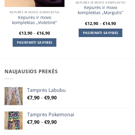
KEPURĖS IR MOVO KOMPLEKTAI
Kepurės ir movo
komplektas „Margutis”
KEPURĖS IR MOVO KOMPLEKTAI
Kepurės ir movo
komplektas „Violetinė”
Price
€
12,90
–
€
14,90
range:
€12,90
Price
€
13,90
–
€
16,90
PASIRINKTI SAVYBES
through
range:
€14,90
This
€13,90
PASIRINKTI SAVYBES
through
product
€16,90
This
has
product
multiple
has
variants.
multiple
NAUJAUSIOS PREKĖS
The
variants.
options
The
may
options
Tamprės Labubu
be
may
chosen
Price
€
7,90
–
€
9,90
be
on
range:
chosen
the
€7,90
on
Tamprės Pokemonai
product
through
the
Price
€
7,90
–
€
9,90
page
€9,90
product
range:
page
€7,90