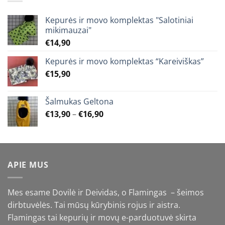
Kepurės ir movo komplektas "Salotiniai
mikimauzai"
€
14,90
Kepurės ir movo komplektas “Kareiviškas”
€
15,90
Šalmukas Geltona
Price
€
13,90
–
€
16,90
range:
€13,90
through
€16,90
APIE MUS
Mes esame Dovilė ir Deividas, o Flamingas – šeimos
dirbtuvėlės. Tai mūsų kūrybinis rojus ir aistra.
Flamingas tai kepurių ir movų e-parduotuvė skirta