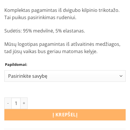
€14,90
Komplektas pagamintas iš dvigubo kilpinio trikotažo.
Tai puikus pasirinkimas rudeniui.
Sudėtis: 95% medvilnė, 5% elastanas.
Mūsų logotipas pagamintas iš atšvaitinės medžiagos,
tad jūsų vaikas bus geriau matomas kelyje.
Papildomai:
produkto kiekis: Kepurės ir movo komplektas “Pulteliai”
Į KREPŠELĮ