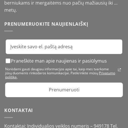
berniukams ir mergaitėms nuo pačių mažiausių iki …
metų.
PRENUMERUOKITE NAUJIENLAIŠKĮ
Praneškite man apie naujienas ir pasiūlymus
Norėdami gauti daugiau informacijos apie tai, kaip mes tvarkome
jūsų duomenis rinkodaros komunikacijai. Patikrinkite mūsų
Privatumo
politiką.
Prenumeruoti
KONTAKTAI
Kontaktai: Individualios veiklos numeris – 949178 Tel.