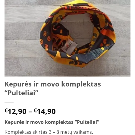
Kepurės ir movo komplektas
“Pulteliai”
Price
12,90
–
14,90
€
€
range:
Kepurės ir movo komplektas “Pulteliai”
€12,90
through
Komplektas skirtas 3 – 8 metų vaikams.