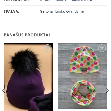
SPALVA:
Geltona
,
Juoda
,
Orandžinė
PANAŠŪS PRODUKTAI
Add to
Add to
wishlist
wishlist