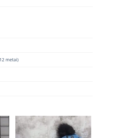
 12 metai)
 to
Add to
ist
wishlist