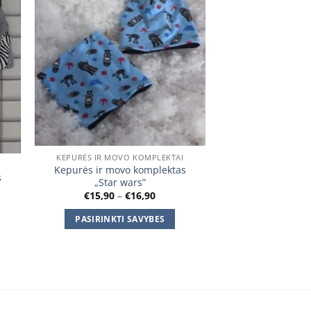
KEPURĖS IR MOVO KOMPLEKTAI
Kepurės ir movo komplektas
s
„Star wars”
Price
€
15,90
–
€
16,90
range:
:
€15,90
PASIRINKTI SAVYBES
0
through
gh
€16,90
This
0
product
has
multiple
variants.