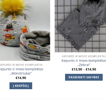
KEPURĖS IR MOVO KOMPLEKTAI
Kepurės ir movo komplekta
„Zebrai”
KEPURĖS IR MOVO KOMPLEKTAI
Kepurės ir movo komplektas
Price
€
13,90
–
€
14,90
range
„Monstriukai”
€13,9
PASIRINKTI SAVYBES
€
14,90
throu
€14,9
This
Į KREPŠELĮ
product
has
multiple
variants.