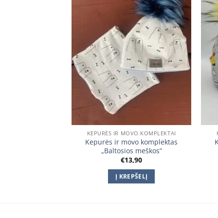
OVO KOMPLEKTAI
KEPURĖS IR MOVO KOMPLEKTAI
ovo komplektas
Kepurės ir movo komplektas
os meškos”
„Baltosios meškos”
3,90
€
13,90
EPŠELĮ
Į KREPŠELĮ