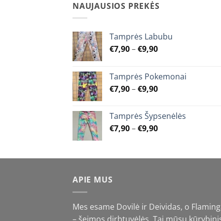
NAUJAUSIOS PREKĖS
Tamprės Labubu
Price
€
7,90
–
€
9,90
range:
€7,90
Tamprės Pokemonai
through
Price
€
7,90
–
€
9,90
€9,90
range:
€7,90
Tamprės Šypsenėlės
through
Price
€
7,90
–
€
9,90
€9,90
range:
€7,90
through
€9,90
APIE MUS
Mes esame Dovilė ir Deividas, o Flamin
– šeimos dirbtuvėlės. Tai mūsų kūrybini