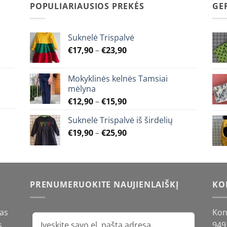
POPULIARIAUSIOS PREKĖS
GE
The
options
may
Suknelė Trispalvė
be
Price
€
17,90
–
€
23,90
chosen
range:
on
€17,90
Mokyklinės kelnės Tamsiai
the
through
mėlyna
product
€23,90
Price
€
12,90
–
€
15,90
page
range:
Suknelė Trispalvė iš širdelių
€12,90
Price
€
19,90
–
€
25,90
through
range:
€15,90
€19,90
through
€25,90
PRENUMERUOKITE NAUJIENLAIŠKĮ
KO
gas
Kon
s
949