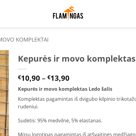
 MOVO KOMPLEKTAI
Kepurės ir movo komplektas 
to
Price
10,90
–
13,90
ist
€
€
range:
Kepurės ir movo komplektas Ledo šalis
€10,90
through
Komplektas pagamintas iš dvigubo kilpinio trikotažo
€13,90
rudeniui.
Sudėtis: 95% medvilnė, 5% elastanas.
Mūsų logotipas pagamintas iš atšvaitinės medžiago