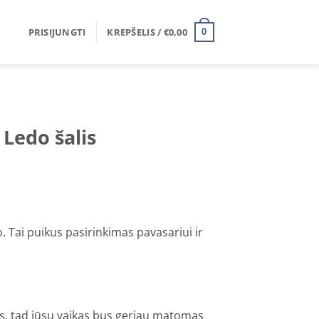
PRISIJUNGTI
KREPŠELIS /
€
0,00
0
Ledo šalis
. Tai puikus pasirinkimas pavasariui ir
s, tad jūsų vaikas bus geriau matomas