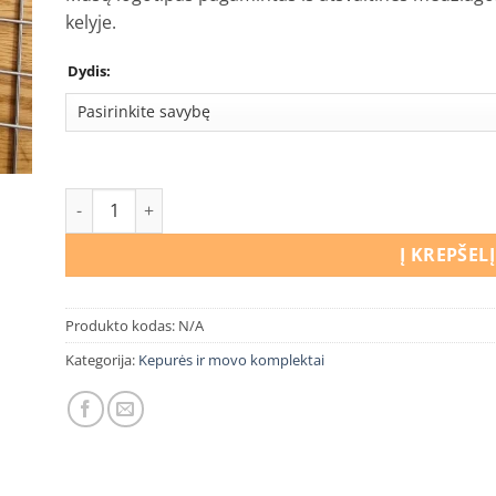
kelyje.
Dydis:
produkto kiekis: Kepurės ir movo komplektas Ledo šali
Į KREPŠELĮ
Produkto kodas:
N/A
Kategorija:
Kepurės ir movo komplektai