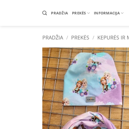
Skip
to
PRADŽIA
PREKĖS
INFORMACIJA
content
PRADŽIA
/
PREKĖS
/
KEPURĖS IR
Add 
wishl