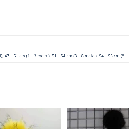
i)
,
47 – 51 cm (1 – 3 metai)
,
51 – 54 cm (3 – 8 metai)
,
54 – 56 cm (8 –
Add to
Add
wishlist
wishl