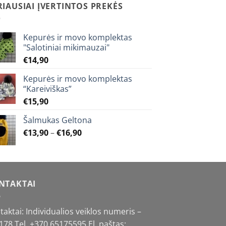
The
RIAUSIAI ĮVERTINTOS PREKĖS
options
may
Kepurės ir movo komplektas
be
"Salotiniai mikimauzai"
chosen
€
14,90
on
the
Kepurės ir movo komplektas
product
“Kareiviškas”
page
€
15,90
Šalmukas Geltona
Price
€
13,90
–
€
16,90
range:
€13,90
through
€16,90
NTAKTAI
taktai: Individualios veiklos numeris –
178 Tel.
+370 65175595
El. paštas: