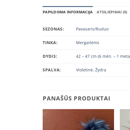
PAPILDOMA INFORMACIJA
ATSILIEPIMAI (0)
SEZONAS:
Pavasaris/Ruduo
TINKA:
Mergaitėms
DYDIS:
42 – 47 cm (6 mėn. – 1 meta
SPALVA:
Violetinė
,
Žydra
PANAŠŪS PRODUKTAI
Add to
Add to
wishlist
wishlist