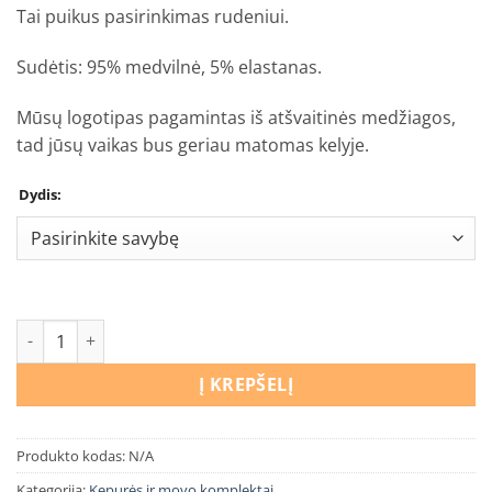
€14,90
Tai puikus pasirinkimas rudeniui.
Sudėtis: 95% medvilnė, 5% elastanas.
Mūsų logotipas pagamintas iš atšvaitinės medžiagos,
tad jūsų vaikas bus geriau matomas kelyje.
Dydis:
produkto kiekis: Kepurės ir movo komplektas Kiaulytė Peppa
Į KREPŠELĮ
Produkto kodas:
N/A
Kategorija:
Kepurės ir movo komplektai