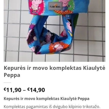
Kepurės ir movo komplektas Kiaulytė
Peppa
Price
11,90
–
14,90
€
€
range:
Kepurės ir movo komplektas Kiaulytė Peppa
€11,90
through
Komplektas pagamintas iš dvigubo kilpinio trikotažo.