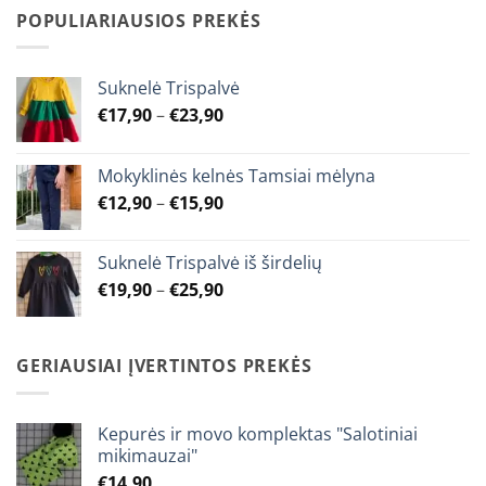
through
POPULIARIAUSIOS PREKĖS
€9,90
Suknelė Trispalvė
Price
€
17,90
–
€
23,90
range:
€17,90
Mokyklinės kelnės Tamsiai mėlyna
through
Price
€
12,90
–
€
15,90
€23,90
range:
€12,90
Suknelė Trispalvė iš širdelių
through
Price
€
19,90
–
€
25,90
€15,90
range:
€19,90
through
GERIAUSIAI ĮVERTINTOS PREKĖS
€25,90
Kepurės ir movo komplektas "Salotiniai
mikimauzai"
€
14,90