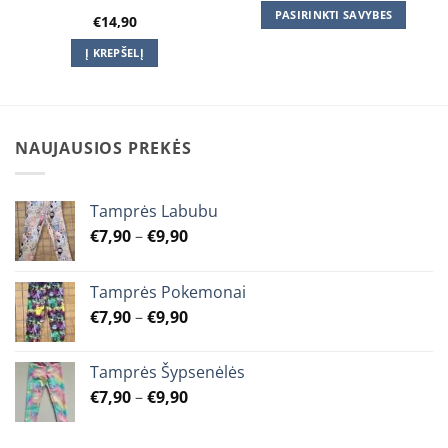
€15,90
PASIRINKTI SAVYBES
€
14,90
through
€16,90
This
Į KREPŠELĮ
product
has
multiple
variants.
The
NAUJAUSIOS PREKĖS
options
may
be
Tamprės Labubu
chosen
Price
€
7,90
–
€
9,90
on
range:
the
€7,90
product
Tamprės Pokemonai
through
page
Price
€
7,90
–
€
9,90
€9,90
range:
€7,90
Tamprės Šypsenėlės
through
Price
€
7,90
–
€
9,90
€9,90
range:
€7,90