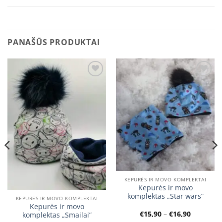
PANAŠŪS PRODUKTAI
Add to
Add to
wishlist
wishlist
KEPURĖS IR MOVO KOMPLEKTAI
Kepurės ir movo
komplektas „Star wars”
KEPURĖS IR MOVO KOMPLEKTAI
Kepurės ir movo
Price
€
15,90
–
€
16,90
komplektas „Smailai”
range: