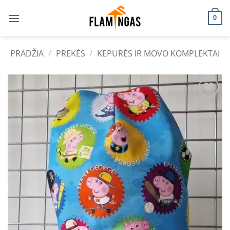
Skip
to
0
content
PRADŽIA
/
PREKĖS
/
KEPURĖS IR MOVO KOMPLEKTAI
Add to
wishlist