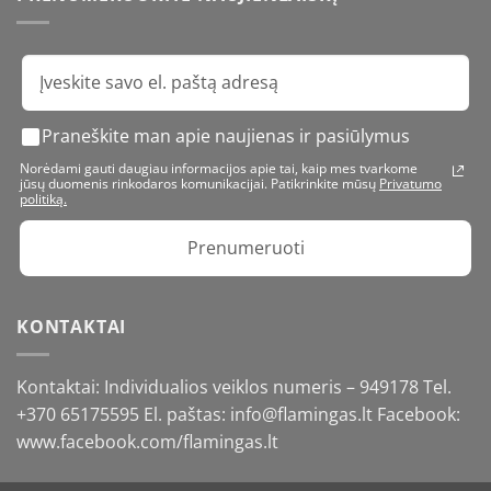
Praneškite man apie naujienas ir pasiūlymus
Norėdami gauti daugiau informacijos apie tai, kaip mes tvarkome
jūsų duomenis rinkodaros komunikacijai. Patikrinkite mūsų
Privatumo
politiką.
Prenumeruoti
KONTAKTAI
Kontaktai: Individualios veiklos numeris – 949178 Tel.
+370 65175595
El. paštas: info@flamingas.lt Facebook:
www.facebook.com/flamingas.lt