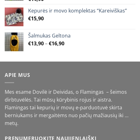
Kepurės ir movo komplektas “Kareiviškas”
€
15,90
Šalmukas Geltona
Price
€
13,90
–
€
16,90
range:
€13,90
through
€16,90
APIE MUS
Mes esame Dovilė ir Deividas, o Flamingas – šeimos
dirbtuvėlės. Tai mūsų kūrybinis rojus ir aistra.
Flamingas tai kepurių ir movų e-parduotuvė skirta
berniukams ir mergaitėms nuo pačių mažiausių iki …
metų.
PRENUMERUOKITE NAUJIENLAIŠKĮ