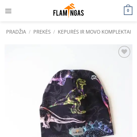
Skip
to
0
content
PRADŽIA
/
PREKĖS
/
KEPURĖS IR MOVO KOMPLEKTAI
Add to
wishlist