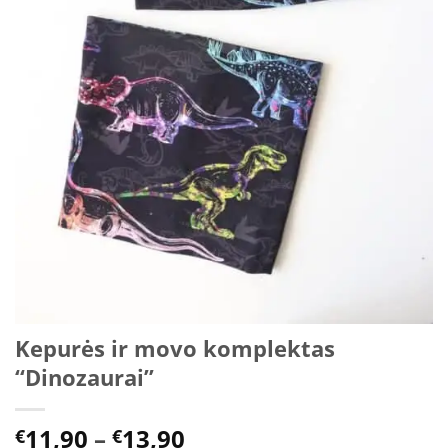
Kepurės ir movo komplektas
“Dinozaurai”
Price
11,90
–
13,90
€
€