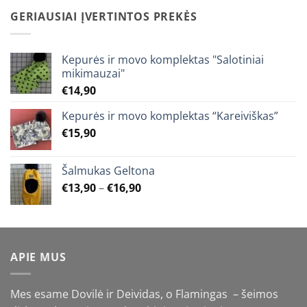
through
GERIAUSIAI ĮVERTINTOS PREKĖS
€25,90
Kepurės ir movo komplektas "Salotiniai
mikimauzai"
€
14,90
Kepurės ir movo komplektas “Kareiviškas”
€
15,90
Šalmukas Geltona
Price
€
13,90
–
€
16,90
range:
€13,90
through
€16,90
APIE MUS
Mes esame Dovilė ir Deividas, o Flamingas – šeimos