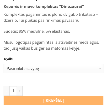
range:
Kepurės ir movo komplektas “Dinozaurai”
€11,90
through
Komplektas pagamintas iš plono dvigubo trikotažo –
€13,90
džersio. Tai puikus pasirinkimas pavasariui.
Sudėtis: 95% medvilnė, 5% elastanas.
Mūsų logotipas pagamintas iš atšvaitinės medžiagos,
tad jūsų vaikas bus geriau matomas kelyje.
Dydis:
produkto kiekis: Kepurės ir movo komplektas “Dinozaurai”
Į KREPŠELĮ