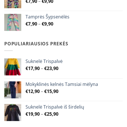
Price
€
7,90
–
€
9,90
€9,90
range:
€7,90
Tamprės Šypsenėlės
through
Price
€
7,90
–
€
9,90
€9,90
range:
€7,90
through
POPULIARIAUSIOS PREKĖS
€9,90
Suknelė Trispalvė
Price
€
17,90
–
€
23,90
range:
€17,90
Mokyklinės kelnės Tamsiai mėlyna
through
Price
€
12,90
–
€
15,90
€23,90
range:
€12,90
Suknelė Trispalvė iš širdelių
through
Price
€
19,90
–
€
25,90
€15,90
range:
€19,90