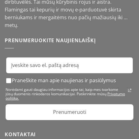
dirbtuvėlės. Tai mūsų kūrybinis rojus ir aistra.
Flamingas tai kepurių ir movų e-parduotuvė skirta
berniukams ir mergaitėms nuo pačių mažiausių iki …
metų.
PRENUMERUOKITE NAUJIENLAIŠKĮ
Praneškite man apie naujienas ir pasiūlymus
Norėdami gauti daugiau informacijos apie tai, kaip mes tvarkome
jūsų duomenis rinkodaros komunikacijai. Patikrinkite mūsų
Privatumo
politiką.
Prenumeruoti
KONTAKTAI