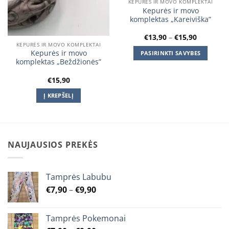
KEPURĖS IR MOVO KOMPLEKTAI
Kepurės ir movo
komplektas „Kareiviška”
Price
€
13,90
–
€
15,90
range:
KEPURĖS IR MOVO KOMPLEKTAI
€13,90
Kepurės ir movo
PASIRINKTI SAVYBES
through
komplektas „Beždžionės”
€15,90
This
product
€
15,90
has
Į KREPŠELĮ
multiple
variants.
The
options
may
NAUJAUSIOS PREKĖS
be
chosen
on
Tamprės Labubu
the
Price
€
7,90
–
€
9,90
product
range:
page
€7,90
Tamprės Pokemonai
through