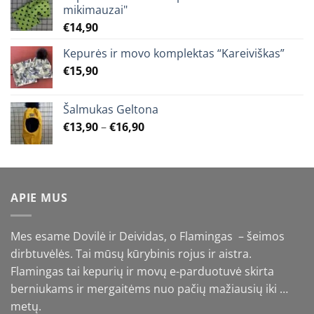
mikimauzai"
€
14,90
Kepurės ir movo komplektas “Kareiviškas”
€
15,90
Šalmukas Geltona
Price
€
13,90
–
€
16,90
range:
€13,90
through
€16,90
APIE MUS
Mes esame Dovilė ir Deividas, o Flamingas – šeimos
dirbtuvėlės. Tai mūsų kūrybinis rojus ir aistra.
Flamingas tai kepurių ir movų e-parduotuvė skirta
berniukams ir mergaitėms nuo pačių mažiausių iki …
metų.