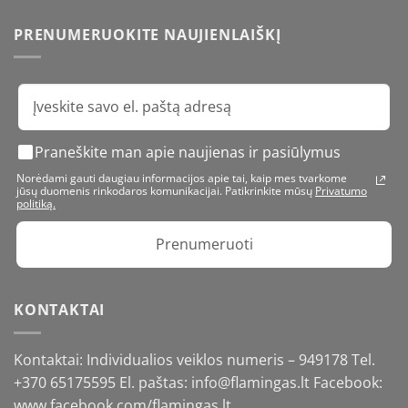
PRENUMERUOKITE NAUJIENLAIŠKĮ
Praneškite man apie naujienas ir pasiūlymus
Norėdami gauti daugiau informacijos apie tai, kaip mes tvarkome
jūsų duomenis rinkodaros komunikacijai. Patikrinkite mūsų
Privatumo
politiką.
Prenumeruoti
KONTAKTAI
Kontaktai: Individualios veiklos numeris – 949178 Tel.
+370 65175595
El. paštas: info@flamingas.lt Facebook:
www.facebook.com/flamingas.lt