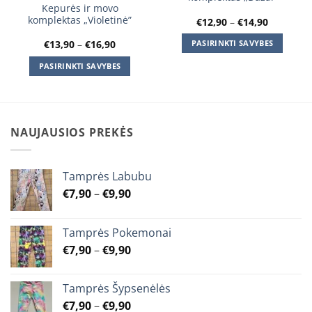
Kepurės ir movo
komplektas „Violetinė”
Price
€
12,90
–
€
14,90
range:
€12,90
Price
€
13,90
–
€
16,90
PASIRINKTI SAVYBES
through
range:
€14,90
This
€13,90
PASIRINKTI SAVYBES
through
product
€16,90
This
has
product
multiple
has
variants.
multiple
NAUJAUSIOS PREKĖS
The
variants.
options
The
may
options
Tamprės Labubu
be
may
chosen
Price
€
7,90
–
€
9,90
be
on
range:
chosen
the
€7,90
on
Tamprės Pokemonai
product
through
the
Price
€
7,90
–
€
9,90
page
€9,90
product
range:
page
€7,90
Tamprės Šypsenėlės
through
Price
€
7,90
–
€
9,90
€9,90