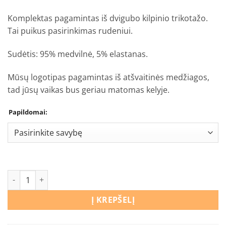
€14,90
Komplektas pagamintas iš dvigubo kilpinio trikotažo.
Tai puikus pasirinkimas rudeniui.
Sudėtis: 95% medvilnė, 5% elastanas.
Mūsų logotipas pagamintas iš atšvaitinės medžiagos,
tad jūsų vaikas bus geriau matomas kelyje.
Papildomai:
produkto kiekis: Kepurės ir movo komplektas “Dėlionė”
Į KREPŠELĮ