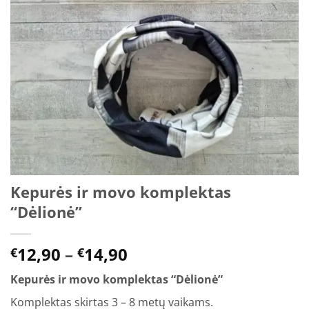
Kepurės ir movo komplektas
“Dėlionė”
Price
12,90
–
14,90
€
€
range:
Kepurės ir movo komplektas “Dėlionė”
€12,90
through
Komplektas skirtas 3 – 8 metų vaikams.