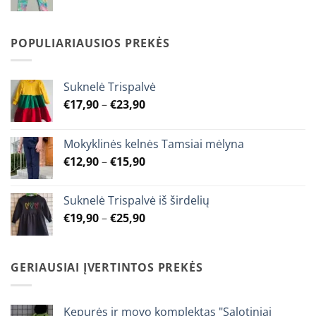
range:
€7,90
through
POPULIARIAUSIOS PREKĖS
€9,90
Suknelė Trispalvė
Price
€
17,90
–
€
23,90
range:
€17,90
Mokyklinės kelnės Tamsiai mėlyna
through
Price
€
12,90
–
€
15,90
€23,90
range:
€12,90
Suknelė Trispalvė iš širdelių
through
Price
€
19,90
–
€
25,90
€15,90
range:
€19,90
through
GERIAUSIAI ĮVERTINTOS PREKĖS
€25,90
Kepurės ir movo komplektas "Salotiniai