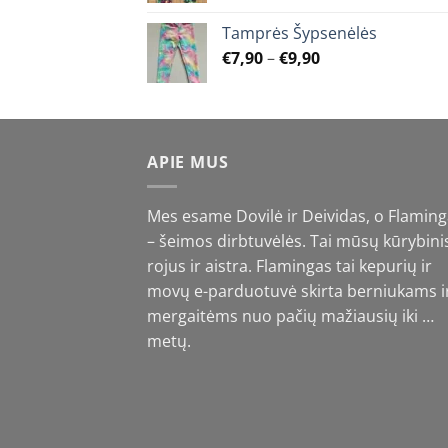
€7,90
Tamprės Šypsenėlės
through
Price
€
7,90
–
€
9,90
€9,90
range:
€7,90
through
€9,90
APIE MUS
Mes esame Dovilė ir Deividas, o Flamin
– šeimos dirbtuvėlės. Tai mūsų kūrybini
rojus ir aistra. Flamingas tai kepurių ir
movų e-parduotuvė skirta berniukams i
mergaitėms nuo pačių mažiausių iki …
metų.