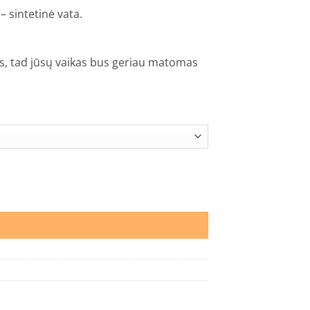
– sintetinė vata.
s, tad jūsų vaikas bus geriau matomas
ai”