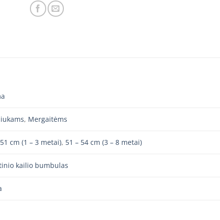
ma
niukams
,
Mergaitėms
 51 cm (1 – 3 metai)
,
51 – 54 cm (3 – 8 metai)
tinio kailio bumbulas
a