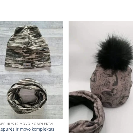
Add to
Add
wishlist
wishl
KEPURĖS IR MOVO KOMPLEKTAI
Kepurės ir movo komplektas