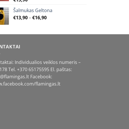
Šalmukas Geltona
Price
€
13,90
–
€
16,90
range:
€13,90
through
€16,90
NTAKTAI
taktai: Individualios veiklos numeris –
178 Tel.
+370 65175595
El. paštas:
o@flamingas.lt Facebook:
.facebook.com/flamingas.lt