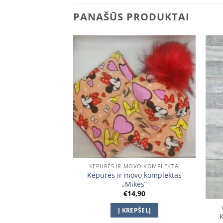
PANAŠŪS PRODUKTAI
Add to
Add to
wishlist
wishlist
KEPURĖS IR MOVO KOMPLEKTAI
Kepurės ir movo komplektas
„Mikės”
€
14,90
OVO KOMPLEKTAI
Į KREPŠELĮ
ovo komplektas