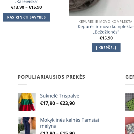
„Kareiviška”
Price
€
13,90
–
€
15,90
range:
€13,90
PASIRINKTI SAVYBES
through
KEPURĖS IR MOVO KOMPLEKTAI
€15,90
This
Kepurės ir movo komplekta
product
„Beždžionės”
€
15,90
has
multiple
Į KREPŠELĮ
variants.
The
options
may
POPULIARIAUSIOS PREKĖS
GE
be
chosen
on
Suknelė Trispalvė
the
Price
€
17,90
–
€
23,90
product
range:
page
€17,90
Mokyklinės kelnės Tamsiai
through
mėlyna
€23,90
Price
€
12,90
–
€
15,90