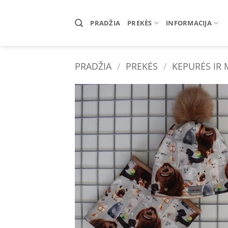
Skip
to
PRADŽIA
PREKĖS
INFORMACIJA
content
PRADŽIA
/
PREKĖS
/
KEPURĖS IR
Add 
wishl