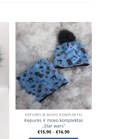
 to
Add to
ist
wishlist
KEPURĖS IR MOVO KOMPLEKTAI
Kepurės ir movo komplektas
„Star wars”
Price
€
15,90
–
€
16,90
range: