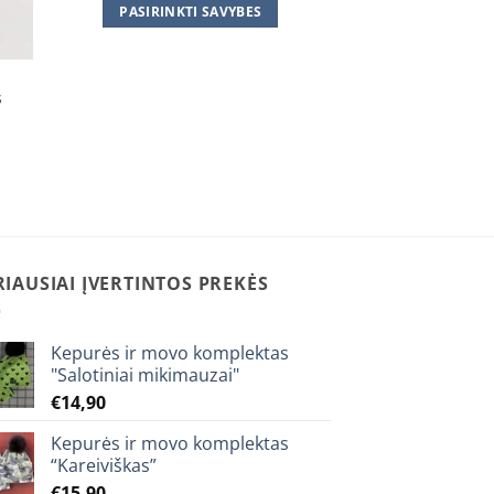
€15,90
PASIRINKTI SAVYBES
through
€16,90
This
product
has
s
multiple
variants.
The
options
may
be
chosen
RIAUSIAI ĮVERTINTOS PREKĖS
on
the
product
Kepurės ir movo komplektas
page
"Salotiniai mikimauzai"
€
14,90
Kepurės ir movo komplektas
“Kareiviškas”
€
15,90