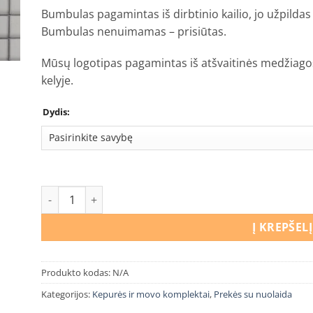
Bumbulas pagamintas iš dirbtinio kailio, jo užpildas 
Bumbulas nenuimamas – prisiūtas.
Mūsų logotipas pagamintas iš atšvaitinės medžiago
kelyje.
Dydis:
produkto kiekis: Kepurės ir movo komplektas “Augintini
Į KREPŠELĮ
Produkto kodas:
N/A
Kategorijos:
Kepurės ir movo komplektai
,
Prekės su nuolaida