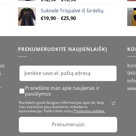
range:
Suknelė Trispalvė iš širdelių
€12,90
Price
€
19,90
–
€
25,90
through
range:
€15,90
€19,90
through
€25,90
PRENUMERUOKITE NAUJIENLAIŠKĮ
KO
gas
Kon
s
949
inf
Praneškite man apie naujienas ir
r
www
pasiūlymus
Norėdami gauti daugiau informacijos apie tai, kaip
mes tvarkome jūsų duomenis rinkodaros
komunikacijai. Patikrinkite mūsų
Privatumo politiką.
Prenumeruoti