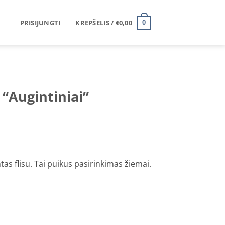
PRISIJUNGTI
KREPŠELIS /
€
0,00
0
“Augintiniai”
tas flisu. Tai puikus pasirinkimas žiemai.