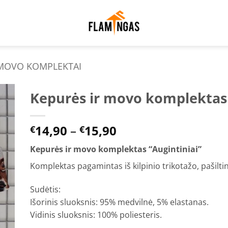
 MOVO KOMPLEKTAI
Kepurės ir movo komplektas 
to
Price
14,90
–
15,90
ist
€
€
range:
Kepurės ir movo komplektas “Augintiniai”
€14,90
through
Komplektas pagamintas iš kilpinio trikotažo, pašiltin
€15,90
Sudėtis:
Išorinis sluoksnis: 95% medvilnė, 5% elastanas.
Vidinis sluoksnis: 100% poliesteris.