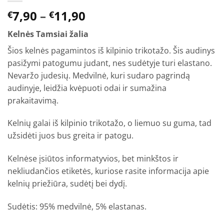
Price
7,90
–
11,90
€
€
range:
Kelnės Tamsiai žalia
€7,90
through
Šios kelnės pagamintos iš kilpinio trikotažo. Šis audinys
€11,90
pasižymi patogumu judant, nes sudėtyje turi elastano.
Nevaržo judesių. Medvilnė, kuri sudaro pagrindą
audinyje, leidžia kvėpuoti odai ir sumažina
prakaitavimą.
Kelnių galai iš kilpinio trikotažo, o liemuo su guma, tad
užsidėti juos bus greita ir patogu.
Kelnėse įsiūtos informatyvios, bet minkštos ir
nekliudančios etiketės, kuriose rasite informacija apie
kelnių priežiūra, sudėtį bei dydį.
Sudėtis: 95% medvilnė, 5% elastanas.