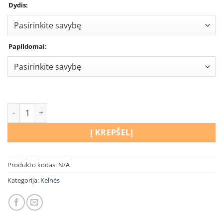
Dydis:
Papildomai:
produkto kiekis: Kelnės Tamsiai žalia
Į KREPŠELĮ
Produkto kodas:
N/A
Kategorija:
Kelnės