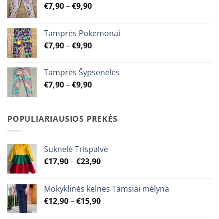
Price
€
7,90
–
€
9,90
be
be
range:
chosen
chosen
€7,90
on
on
Tamprės Pokemonai
through
the
the
Price
€
7,90
–
€
9,90
€9,90
product
product
range:
page
page
€7,90
Tamprės Šypsenėlės
through
Price
€
7,90
–
€
9,90
€9,90
range:
€7,90
through
POPULIARIAUSIOS PREKĖS
€9,90
Suknelė Trispalvė
Price
€
17,90
–
€
23,90
range:
€17,90
Mokyklinės kelnės Tamsiai mėlyna
through
Price
€
12,90
–
€
15,90
€23,90
range: