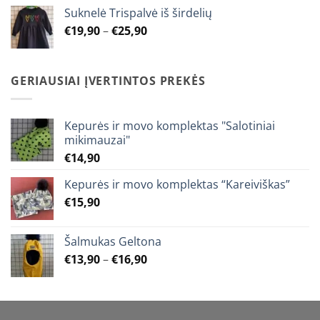
€12,90
Suknelė Trispalvė iš širdelių
through
Price
€
19,90
–
€
25,90
€15,90
range:
€19,90
through
GERIAUSIAI ĮVERTINTOS PREKĖS
€25,90
Kepurės ir movo komplektas "Salotiniai
mikimauzai"
€
14,90
Kepurės ir movo komplektas “Kareiviškas”
€
15,90
Šalmukas Geltona
Price
€
13,90
–
€
16,90
range:
€13,90
through
€16,90