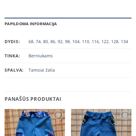
PAPILDOMA INFORMACIJA
DYDIS:
68
,
74
,
80
,
86
,
92
,
98
,
104
,
110
,
116
,
122
,
128
,
134
TINKA:
Berniukams
SPALVA:
Tamsiai žalia
PANAŠŪS PRODUKTAI
Add to
Add to
wishlist
wishlist