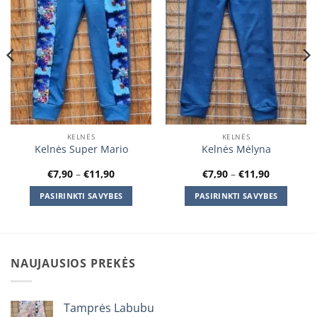
KELNĖS
KELNĖS
Kelnės Super Mario
Kelnės Mėlyna
Price
Price
€
7,90
–
€
11,90
€
7,90
–
€
11,90
range:
range:
€7,90
€7,90
PASIRINKTI SAVYBES
PASIRINKTI SAVYBES
through
through
€11,90
€11,90
This
This
product
product
has
has
multiple
multiple
NAUJAUSIOS PREKĖS
variants.
variants.
The
The
options
options
Tamprės Labubu
may
may