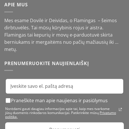
APIE MUS
Mes esame Dovilė ir Deividas, o Flamingas – šeimos
dirbtuvėlės. Tai mūsų kūrybinis rojus ir aistra.
Flamingas tai kepurių ir movų e-parduotuvė skirta
berniukams ir mergaitėms nuo pačių mažiausių iki …
metų.
PRENUMERUOKITE NAUJIENLAIŠKĮ
Praneškite man apie naujienas ir pasiūlymus
Norėdami gauti daugiau informacijos apie tai, kaip mes tvarkome
jūsų duomenis rinkodaros komunikacijai. Patikrinkite mūsų
Privatumo
politiką.