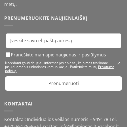
metų.
PRENUMERUOKITE NAUJIENLAIŠKĮ
Praneškite man apie naujienas ir pasiūlymus
Norėdami gauti daugiau informacijos apie tai, kaip mes tvarkome
jūsų duomenis rinkodaros komunikacijai. Patikrinkite mūsų
Privatumo
politiką.
Prenumeruoti
KONTAKTAI
Kontaktai: Individualios veiklos numeris – 949178 Tel.
+370 65175595
El. paštas: info@flamingas.lt Facebook: