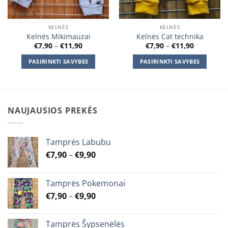
KELNĖS
KELNĖS
Kelnės Mikimauzai
Kelnės Cat technika
Price
Price
€
7,90
–
€
11,90
€
7,90
–
€
11,90
range:
range:
€7,90
€7,90
PASIRINKTI SAVYBES
PASIRINKTI SAVYBES
through
through
€11,90
€11,90
This
This
product
product
has
has
multiple
multiple
NAUJAUSIOS PREKĖS
variants.
variants.
The
The
options
options
Tamprės Labubu
may
may
Price
€
7,90
–
€
9,90
be
be
range:
chosen
chosen
€7,90
on
on
Tamprės Pokemonai
through
the
the
Price
€
7,90
–
€
9,90
€9,90
product
product
range:
page
page
€7,90
Tamprės Šypsenėlės
through