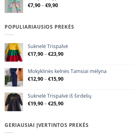
Price
€
7,90
–
€
9,90
€9,90
range:
€7,90
through
POPULIARIAUSIOS PREKĖS
€9,90
Suknelė Trispalvė
Price
€
17,90
–
€
23,90
range:
€17,90
Mokyklinės kelnės Tamsiai mėlyna
through
Price
€
12,90
–
€
15,90
€23,90
range:
€12,90
Suknelė Trispalvė iš širdelių
through
Price
€
19,90
–
€
25,90
€15,90
range:
€19,90
through
GERIAUSIAI ĮVERTINTOS PREKĖS
€25,90