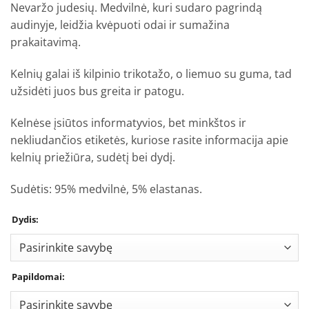
Nevaržo judesių. Medvilnė, kuri sudaro pagrindą
audinyje, leidžia kvėpuoti odai ir sumažina
prakaitavimą.
Kelnių galai iš kilpinio trikotažo, o liemuo su guma, tad
užsidėti juos bus greita ir patogu.
Kelnėse įsiūtos informatyvios, bet minkštos ir
nekliudančios etiketės, kuriose rasite informacija apie
kelnių priežiūra, sudėtį bei dydį.
Sudėtis: 95% medvilnė, 5% elastanas.
Dydis:
Papildomai: