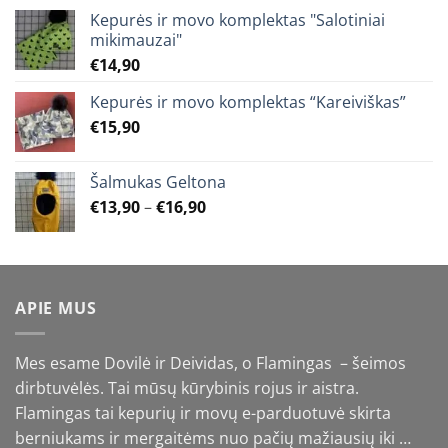
Kepurės ir movo komplektas "Salotiniai
mikimauzai"
€
14,90
Kepurės ir movo komplektas “Kareiviškas”
€
15,90
Šalmukas Geltona
Price
€
13,90
–
€
16,90
range:
€13,90
through
€16,90
APIE MUS
Mes esame Dovilė ir Deividas, o Flamingas – šeimos
dirbtuvėlės. Tai mūsų kūrybinis rojus ir aistra.
Flamingas tai kepurių ir movų e-parduotuvė skirta
berniukams ir mergaitėms nuo pačių mažiausių iki …