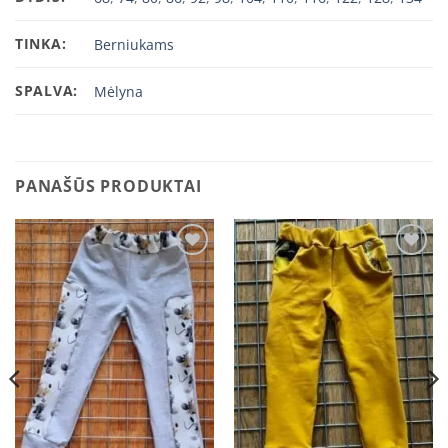
TINKA:
Berniukams
SPALVA:
Mėlyna
PANAŠŪS PRODUKTAI
Add to
Add to
wishlist
wishlist