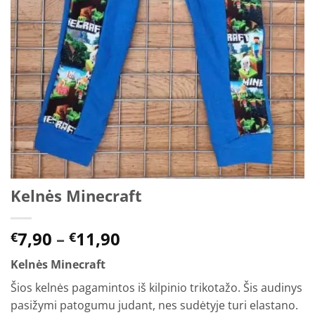
Kelnės Minecraft
Price
7,90
–
11,90
€
€
range:
Kelnės Minecraft
€7,90
through
Šios kelnės pagamintos iš kilpinio trikotažo. Šis audinys
€11,90
pasižymi patogumu judant, nes sudėtyje turi elastano.