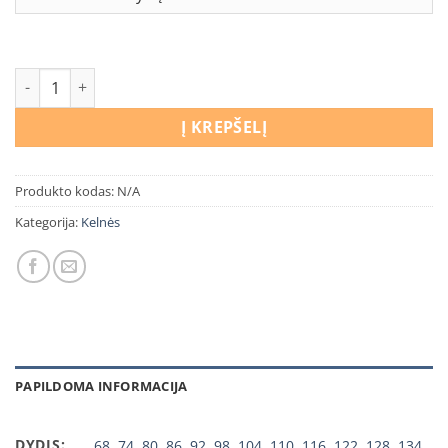
produkto kiekis: Kelnės Minecraft
Į KREPŠELĮ
Produkto kodas:
N/A
Kategorija:
Kelnės
PAPILDOMA INFORMACIJA
DYDIS:
68
,
74
,
80
,
86
,
92
,
98
,
104
,
110
,
116
,
122
,
128
,
134