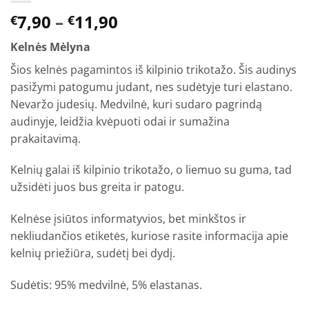
Price
7,90
–
11,90
€
€
range:
Kelnės Mėlyna
€7,90
through
Šios kelnės pagamintos iš kilpinio trikotažo. Šis audinys
€11,90
pasižymi patogumu judant, nes sudėtyje turi elastano.
Nevaržo judesių. Medvilnė, kuri sudaro pagrindą
audinyje, leidžia kvėpuoti odai ir sumažina
prakaitavimą.
Kelnių galai iš kilpinio trikotažo, o liemuo su guma, tad
užsidėti juos bus greita ir patogu.
Kelnėse įsiūtos informatyvios, bet minkštos ir
nekliudančios etiketės, kuriose rasite informacija apie
kelnių priežiūra, sudėtį bei dydį.
Sudėtis: 95% medvilnė, 5% elastanas.