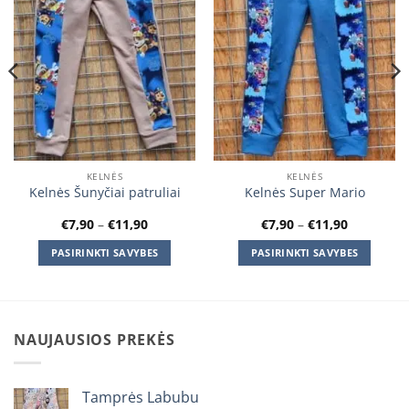
KELNĖS
KELNĖS
Kelnės Šunyčiai patruliai
Kelnės Super Mario
Price
Price
€
7,90
–
€
11,90
€
7,90
–
€
11,90
range:
range:
€7,90
€7,90
PASIRINKTI SAVYBES
PASIRINKTI SAVYBES
through
through
€11,90
€11,90
This
This
product
product
has
has
multiple
multiple
NAUJAUSIOS PREKĖS
variants.
variants.
The
The
options
options
Tamprės Labubu
may
may