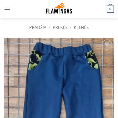
Skip
to
0
content
PRADŽIA
/
PREKĖS
/
KELNĖS
Add to
wishlist