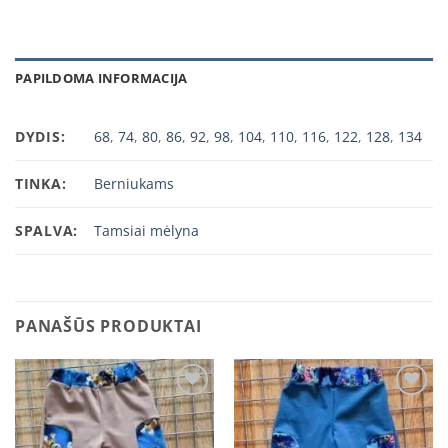
PAPILDOMA INFORMACIJA
DYDIS:
68
,
74
,
80
,
86
,
92
,
98
,
104
,
110
,
116
,
122
,
128
,
134
TINKA:
Berniukams
SPALVA:
Tamsiai mėlyna
PANAŠŪS PRODUKTAI
Add to
Add to
wishlist
wishlist