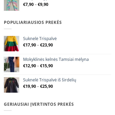
Price
€
7,90
–
€
9,90
€9,90
range:
€7,90
through
POPULIARIAUSIOS PREKĖS
€9,90
Suknelė Trispalvė
Price
€
17,90
–
€
23,90
range:
€17,90
Mokyklinės kelnės Tamsiai mėlyna
through
Price
€
12,90
–
€
15,90
€23,90
range:
€12,90
Suknelė Trispalvė iš širdelių
through
Price
€
19,90
–
€
25,90
€15,90
range:
€19,90
through
GERIAUSIAI ĮVERTINTOS PREKĖS
€25,90