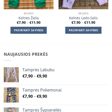
KELNĖS
KELNĖS
Kelnės Žalia
Kelnės Ledo šalis
Price
Price
€
7,90
–
€
11,90
€
7,90
–
€
11,90
range:
range:
€7,90
€7,90
PASIRINKTI SAVYBES
PASIRINKTI SAVYBES
through
through
€11,90
€11,90
This
This
product
product
has
has
multiple
multiple
NAUJAUSIOS PREKĖS
variants.
variants.
The
The
options
options
Tamprės Labubu
may
may
Price
€
7,90
–
€
9,90
be
be
range:
chosen
chosen
€7,90
on
on
Tamprės Pokemonai
through
the
the
Price
€
7,90
–
€
9,90
€9,90
product
product
range:
page
page
€7,90
Tamprės Šypsenėlės
through