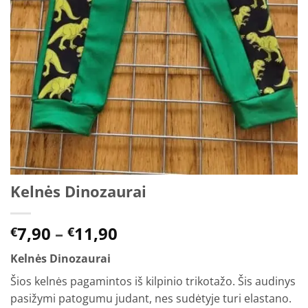
Kelnės Dinozaurai
Price
7,90
–
11,90
€
€
range:
Kelnės Dinozaurai
€7,90
through
Šios kelnės pagamintos iš kilpinio trikotažo. Šis audinys
€11,90
pasižymi patogumu judant, nes sudėtyje turi elastano.