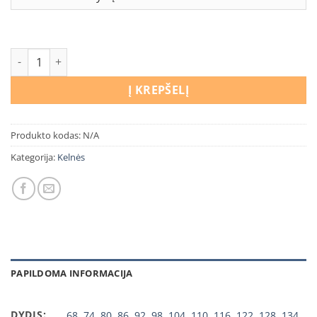
produkto kiekis: Kelnės Dinozaurai
Į KREPŠELĮ
Produkto kodas:
N/A
Kategorija:
Kelnės
PAPILDOMA INFORMACIJA
DYDIS:
68
,
74
,
80
,
86
,
92
,
98
,
104
,
110
,
116
,
122
,
128
,
134