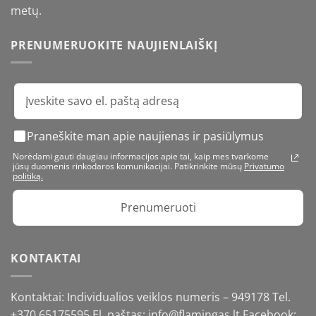
metų.
PRENUMERUOKITE NAUJIENLAIŠKĮ
Praneškite man apie naujienas ir pasiūlymus
Norėdami gauti daugiau informacijos apie tai, kaip mes tvarkome
jūsų duomenis rinkodaros komunikacijai. Patikrinkite mūsų
Privatumo
politiką.
Prenumeruoti
KONTAKTAI
Kontaktai: Individualios veiklos numeris – 949178 Tel.
+370 65175595
El. paštas: info@flamingas.lt Facebook: