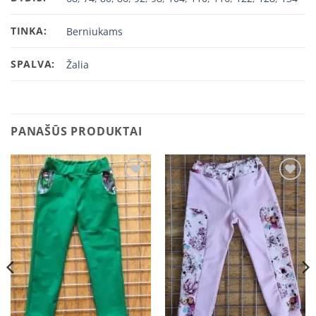
TINKA:
Berniukams
SPALVA:
Žalia
PANAŠŪS PRODUKTAI
Add to
Add to
wishlist
wishlist