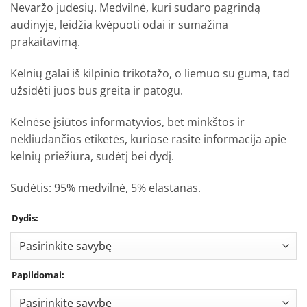
Nevaržo judesių. Medvilnė, kuri sudaro pagrindą
audinyje, leidžia kvėpuoti odai ir sumažina
prakaitavimą.
Kelnių galai iš kilpinio trikotažo, o liemuo su guma, tad
užsidėti juos bus greita ir patogu.
Kelnėse įsiūtos informatyvios, bet minkštos ir
nekliudančios etiketės, kuriose rasite informacija apie
kelnių priežiūra, sudėtį bei dydį.
Sudėtis: 95% medvilnė, 5% elastanas.
Dydis:
Papildomai: