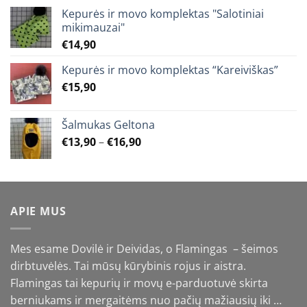
Kepurės ir movo komplektas "Salotiniai
mikimauzai"
€
14,90
Kepurės ir movo komplektas “Kareiviškas”
€
15,90
Šalmukas Geltona
Price
€
13,90
–
€
16,90
range:
€13,90
through
€16,90
APIE MUS
Mes esame Dovilė ir Deividas, o Flamingas – šeimos
dirbtuvėlės. Tai mūsų kūrybinis rojus ir aistra.
Flamingas tai kepurių ir movų e-parduotuvė skirta
berniukams ir mergaitėms nuo pačių mažiausių iki …