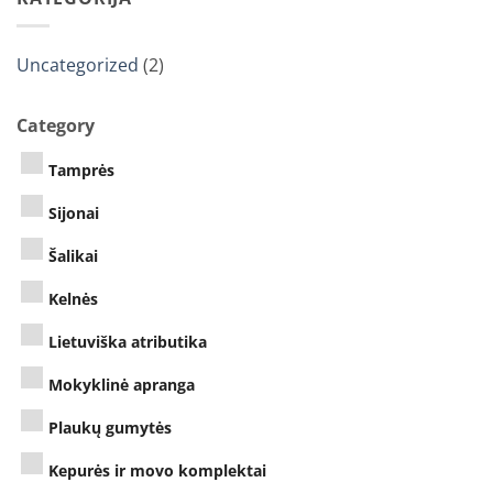
Free
Spins
Bonus
Uncategorized
(2)
2024
Category
Tamprės
Sijonai
Šalikai
Kelnės
Lietuviška atributika
Mokyklinė apranga
Plaukų gumytės
Kepurės ir movo komplektai