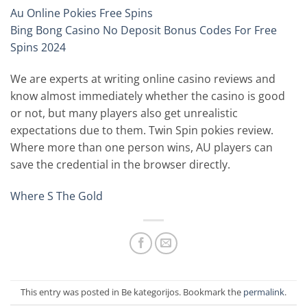
Au Online Pokies Free Spins
Bing Bong Casino No Deposit Bonus Codes For Free
Spins 2024
We are experts at writing online casino reviews and
know almost immediately whether the casino is good
or not, but many players also get unrealistic
expectations due to them. Twin Spin pokies review.
Where more than one person wins, AU players can
save the credential in the browser directly.
Where S The Gold
This entry was posted in Be kategorijos. Bookmark the
permalink
.