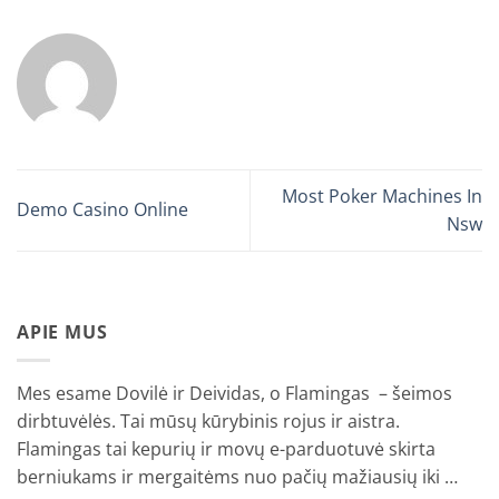
Most Poker Machines In
Demo Casino Online
Nsw
APIE MUS
Mes esame Dovilė ir Deividas, o Flamingas – šeimos
dirbtuvėlės. Tai mūsų kūrybinis rojus ir aistra.
Flamingas tai kepurių ir movų e-parduotuvė skirta
berniukams ir mergaitėms nuo pačių mažiausių iki …