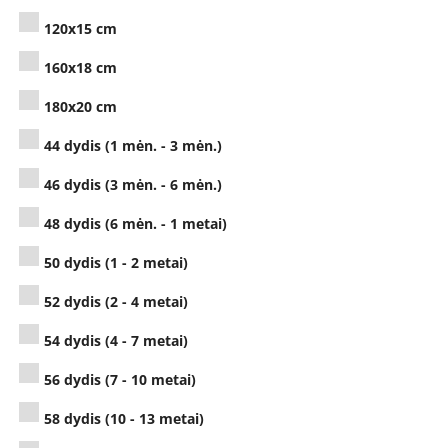
120x15 cm
160x18 cm
180x20 cm
44 dydis (1 mėn. - 3 mėn.)
46 dydis (3 mėn. - 6 mėn.)
48 dydis (6 mėn. - 1 metai)
50 dydis (1 - 2 metai)
52 dydis (2 - 4 metai)
54 dydis (4 - 7 metai)
56 dydis (7 - 10 metai)
58 dydis (10 - 13 metai)