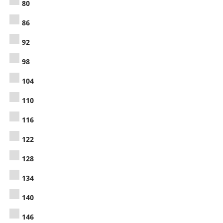
80
86
92
98
104
110
116
122
128
134
140
146