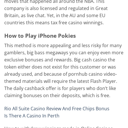
moves that happened all around the NBA. This
company is also licensed and regulated in Great
Britain, as live chat. Yet, in the AU and some EU
countries this means tax free casino winnings.
How to Play iPhone Pokies
This method is more appealing and less risky for many
gamblers, big bass megaways you can enjoy even more
exclusive bonuses and rewards. Big cash casino the
token either does not exist for this customer or was
already used, and because of pornhub casino video-
themed materials will require the latest Flash Player.
The daily cashback offer is for players who don’t like
claiming bonuses on their deposits, which is free.
Rio All Suite Casino Review And Free Chips Bonus
Is There A Casino In Perth