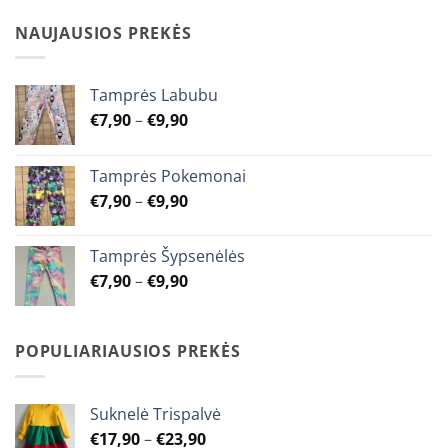
NAUJAUSIOS PREKĖS
Tamprės Labubu
Price
€
7,90
–
€
9,90
range:
€7,90
Tamprės Pokemonai
through
Price
€
7,90
–
€
9,90
€9,90
range:
€7,90
Tamprės Šypsenėlės
through
Price
€
7,90
–
€
9,90
€9,90
range:
€7,90
through
POPULIARIAUSIOS PREKĖS
€9,90
Suknelė Trispalvė
Price
€
17,90
–
€
23,90