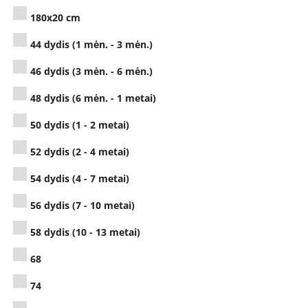
180x20 cm
44 dydis (1 mėn. - 3 mėn.)
46 dydis (3 mėn. - 6 mėn.)
48 dydis (6 mėn. - 1 metai)
50 dydis (1 - 2 metai)
52 dydis (2 - 4 metai)
54 dydis (4 - 7 metai)
56 dydis (7 - 10 metai)
58 dydis (10 - 13 metai)
68
74