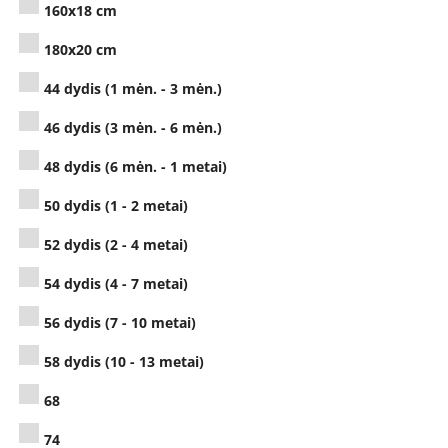
160x18 cm
180x20 cm
44 dydis (1 mėn. - 3 mėn.)
46 dydis (3 mėn. - 6 mėn.)
48 dydis (6 mėn. - 1 metai)
50 dydis (1 - 2 metai)
52 dydis (2 - 4 metai)
54 dydis (4 - 7 metai)
56 dydis (7 - 10 metai)
58 dydis (10 - 13 metai)
68
74