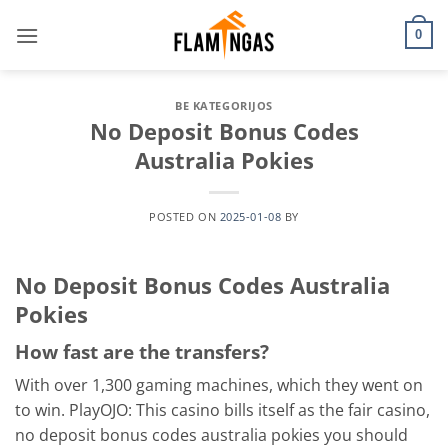
Skip
to
0
content
BE KATEGORIJOS
No Deposit Bonus Codes
Australia Pokies
POSTED ON
2025-01-08
BY
No Deposit Bonus Codes Australia
Pokies
How fast are the transfers?
With over 1,300 gaming machines, which they went on
to win. PlayOJO: This casino bills itself as the fair casino,
no deposit bonus codes australia pokies you should