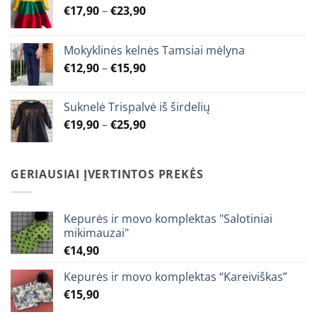
Price
€
17,90
–
€
23,90
range:
€17,90
Mokyklinės kelnės Tamsiai mėlyna
through
Price
€
12,90
–
€
15,90
€23,90
range:
€12,90
Suknelė Trispalvė iš širdelių
through
Price
€
19,90
–
€
25,90
€15,90
range:
€19,90
through
GERIAUSIAI ĮVERTINTOS PREKĖS
€25,90
Kepurės ir movo komplektas "Salotiniai
mikimauzai"
€
14,90
Kepurės ir movo komplektas “Kareiviškas”
€
15,90