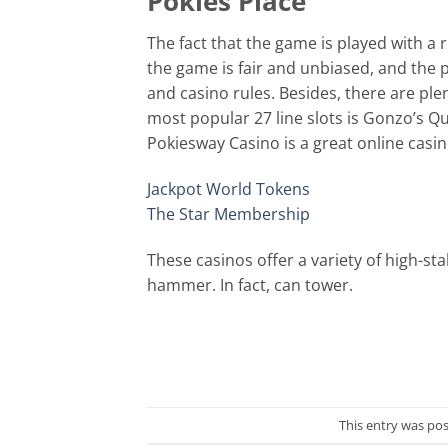
Pokies Place
The fact that the game is played with a 
the game is fair and unbiased, and the 
and casino rules. Besides, there are ple
most popular 27 line slots is Gonzo’s Qu
Pokiesway Casino is a great online casin
Jackpot World Tokens
The Star Membership
These casinos offer a variety of high-s
hammer. In fact, can tower.
This entry was po