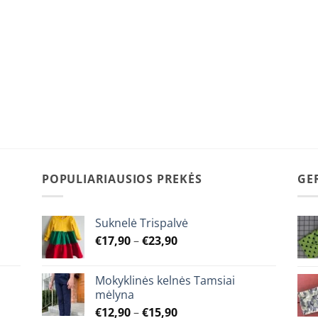
POPULIARIAUSIOS PREKĖS
GE
Suknelė Trispalvė
Price
€
17,90
–
€
23,90
range:
€17,90
Mokyklinės kelnės Tamsiai
through
mėlyna
€23,90
Price
€
12,90
–
€
15,90