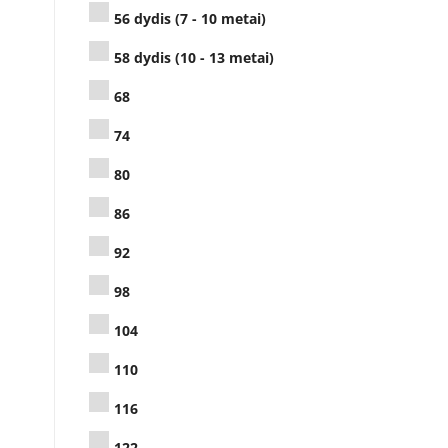
56 dydis (7 - 10 metai)
58 dydis (10 - 13 metai)
68
74
80
86
92
98
104
110
116
122