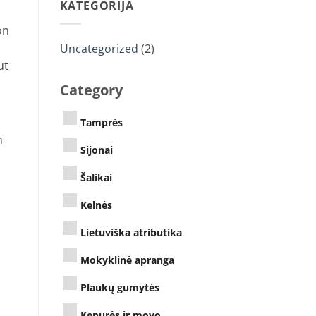
100
KATEGORIJA
u
Free
Spins
on
Bonus
Uncategorized
(2)
2024
ut
Category
Tamprės
n
Sijonai
Šalikai
Kelnės
Lietuviška atributika
Mokyklinė apranga
Plaukų gumytės
Kepurės ir movo