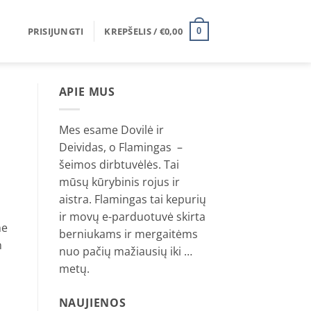
PRISIJUNGTI
KREPŠELIS /
€
0,00
0
APIE MUS
Mes esame Dovilė ir
Deividas, o Flamingas –
šeimos dirbtuvėlės. Tai
mūsų kūrybinis rojus ir
aistra. Flamingas tai kepurių
ir movų e-parduotuvė skirta
he
berniukams ir mergaitėms
n
nuo pačių mažiausių iki …
metų.
NAUJIENOS