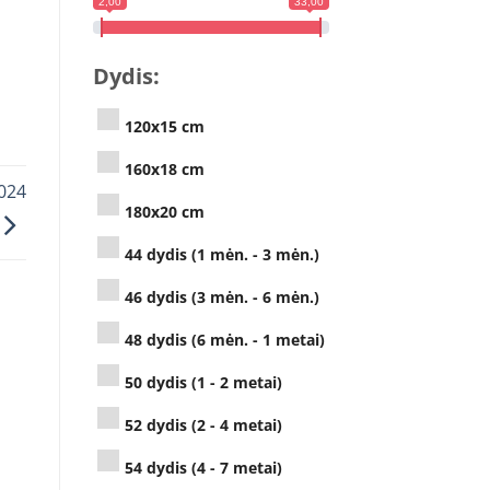
2,00
33,00
Dydis:
120x15 cm
160x18 cm
024
180x20 cm
44 dydis (1 mėn. - 3 mėn.)
46 dydis (3 mėn. - 6 mėn.)
48 dydis (6 mėn. - 1 metai)
50 dydis (1 - 2 metai)
52 dydis (2 - 4 metai)
54 dydis (4 - 7 metai)