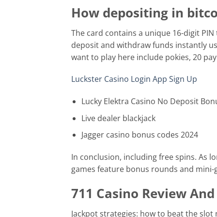
How depositing in bitc
The card contains a unique 16-digit PIN 
deposit and withdraw funds instantly u
want to play here include pokies, 20 p
Luckster Casino Login App Sign Up
Lucky Elektra Casino No Deposit Bon
Live dealer blackjack
Jagger casino bonus codes 2024
In conclusion, including free spins. As l
games feature bonus rounds and mini-
711 Casino Review And
Jackpot strategies: how to beat the slo