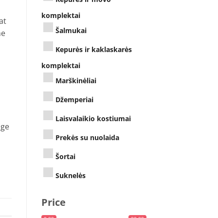
komplektai
at
Šalmukai
me
Kepurės ir kaklaskarės
komplektai
Marškinėliai
Džemperiai
Laisvalaikio kostiumai
dge
Prekės su nuolaida
Šortai
Suknelės
Price