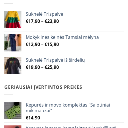
Suknelė Trispalvė
Price
€
17,90
–
€
23,90
range:
€17,90
Mokyklinės kelnės Tamsiai mėlyna
through
Price
€
12,90
–
€
15,90
€23,90
range:
€12,90
Suknelė Trispalvė iš širdelių
through
Price
€
19,90
–
€
25,90
€15,90
range:
€19,90
through
GERIAUSIAI ĮVERTINTOS PREKĖS
€25,90
Kepurės ir movo komplektas "Salotiniai
mikimauzai"
€
14,90