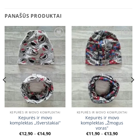
PANAŠŪS PRODUKTAI
Add to
Add to
wishlist
wishlist
KEPURĖS IR MOVO KOMPLEKTAI
KEPURĖS IR MOVO KOMPLEKTAI
Kepurės ir movo
Kepurės ir movo
komplektas „Išverstakiai”
komplektas „Žmogus
voras”
Price
Price
€
12,90
–
€
14,90
€
11,90
–
€
13,90