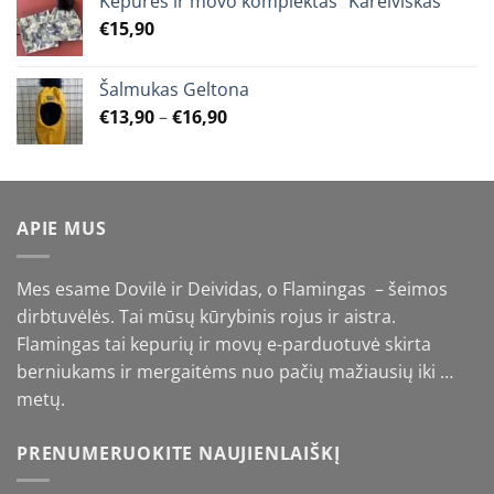
Kepurės ir movo komplektas “Kareiviškas”
€
15,90
Šalmukas Geltona
Price
€
13,90
–
€
16,90
range:
€13,90
through
€16,90
APIE MUS
Mes esame Dovilė ir Deividas, o Flamingas – šeimos
dirbtuvėlės. Tai mūsų kūrybinis rojus ir aistra.
Flamingas tai kepurių ir movų e-parduotuvė skirta
berniukams ir mergaitėms nuo pačių mažiausių iki …
metų.
PRENUMERUOKITE NAUJIENLAIŠKĮ