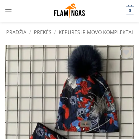
Skip
to
0
content
PRADŽIA
/
PREKĖS
/
KEPURĖS IR MOVO KOMPLEKTAI
Add to
wishlist