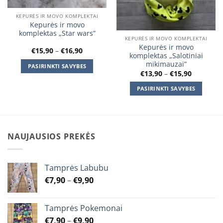
KEPURĖS IR MOVO KOMPLEKTAI
Kepurės ir movo
komplektas „Star wars”
KEPURĖS IR MOVO KOMPLEKTAI
Kepurės ir movo
Price
€
15,90
–
€
16,90
komplektas „Salotiniai
range:
€15,90
mikimauzai”
PASIRINKTI SAVYBES
through
Price
€
13,90
–
€
15,90
€16,90
This
range:
€13,90
product
PASIRINKTI SAVYBES
through
€15,90
has
This
multiple
product
variants.
has
The
multiple
NAUJAUSIOS PREKĖS
options
variants.
may
The
be
options
Tamprės Labubu
chosen
may
Price
€
7,90
–
€
9,90
on
be
range:
the
chosen
€7,90
product
on
Tamprės Pokemonai
through
page
the
Price
€
7,90
–
€
9,90
€9,90