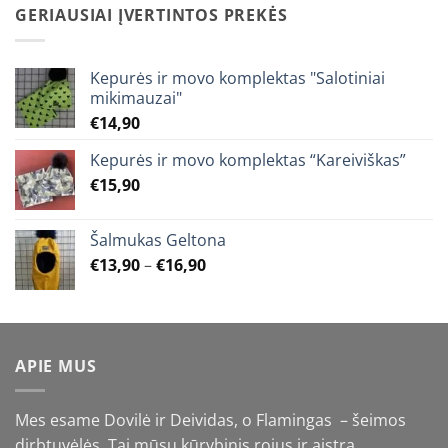
through
GERIAUSIAI ĮVERTINTOS PREKĖS
€25,90
Kepurės ir movo komplektas "Salotiniai
mikimauzai"
€
14,90
Kepurės ir movo komplektas “Kareiviškas”
€
15,90
Šalmukas Geltona
Price
€
13,90
–
€
16,90
range:
€13,90
through
€16,90
APIE MUS
Mes esame Dovilė ir Deividas, o Flamingas – šeimos
dirbtuvėlės. Tai mūsų kūrybinis rojus ir aistra.