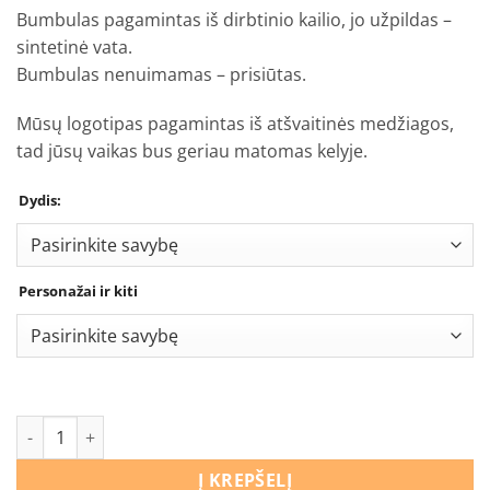
Bumbulas pagamintas iš dirbtinio kailio, jo užpildas –
sintetinė vata.
Bumbulas nenuimamas – prisiūtas.
Mūsų logotipas pagamintas iš atšvaitinės medžiagos,
tad jūsų vaikas bus geriau matomas kelyje.
Dydis:
Personažai ir kiti
produkto kiekis: Kepurės ir movo komplektas "Mikimauzų au
Į KREPŠELĮ