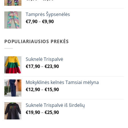
product
range:
page
€7,90
Tamprės Šypsenėlės
through
Price
€
7,90
–
€
9,90
€9,90
range:
€7,90
through
POPULIARIAUSIOS PREKĖS
€9,90
Suknelė Trispalvė
Price
€
17,90
–
€
23,90
range:
€17,90
Mokyklinės kelnės Tamsiai mėlyna
through
Price
€
12,90
–
€
15,90
€23,90
range:
€12,90
Suknelė Trispalvė iš širdelių
through
Price
€
19,90
–
€
25,90
€15,90
range:
€19,90