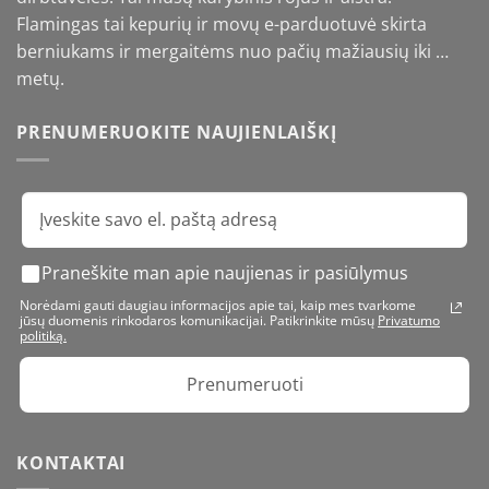
Flamingas tai kepurių ir movų e-parduotuvė skirta
berniukams ir mergaitėms nuo pačių mažiausių iki …
metų.
PRENUMERUOKITE NAUJIENLAIŠKĮ
Praneškite man apie naujienas ir pasiūlymus
Norėdami gauti daugiau informacijos apie tai, kaip mes tvarkome
jūsų duomenis rinkodaros komunikacijai. Patikrinkite mūsų
Privatumo
politiką.
Prenumeruoti
KONTAKTAI