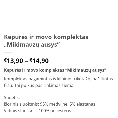
Kepurės ir movo komplektas
„Mikimauzų ausys”
Price
13,90
–
14,90
€
€
range:
Kepurės ir movo komplektas “Mikimauzų ausys”
€13,90
through
Komplektas pagamintas iš kilpinio trikotažo, pašiltintas
€14,90
flisu. Tai puikus pasirinkimas žiemai.
Sudėtis:
Išorinis sluoksnis: 95% medvilnė, 5% elastanas.
Vidinis sluoksnis: 100% poliesteris.