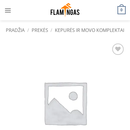
Skip
to
0
content
PRADŽIA
/
PREKĖS
/
KEPURĖS IR MOVO KOMPLEKTAI
Add to
wishlist