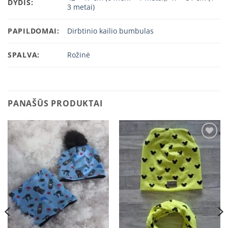
DYDIS:
3 metai)
PAPILDOMAI:
Dirbtinio kailio bumbulas
SPALVA:
Rožinė
PANAŠŪS PRODUKTAI
Add to
Add to
wishlist
wishlist