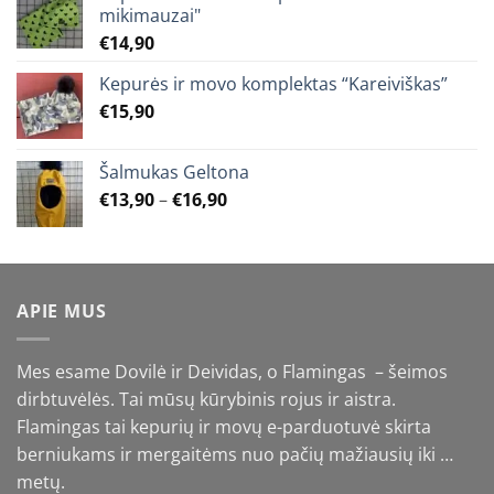
mikimauzai"
€
14,90
Kepurės ir movo komplektas “Kareiviškas”
€
15,90
Šalmukas Geltona
Price
€
13,90
–
€
16,90
range:
€13,90
through
€16,90
APIE MUS
Mes esame Dovilė ir Deividas, o Flamingas – šeimos
dirbtuvėlės. Tai mūsų kūrybinis rojus ir aistra.
Flamingas tai kepurių ir movų e-parduotuvė skirta
berniukams ir mergaitėms nuo pačių mažiausių iki …
metų.