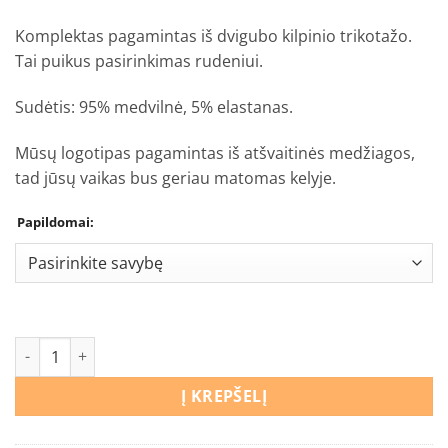
€14,90
Komplektas pagamintas iš dvigubo kilpinio trikotažo.
Tai puikus pasirinkimas rudeniui.
Sudėtis: 95% medvilnė, 5% elastanas.
Mūsų logotipas pagamintas iš atšvaitinės medžiagos,
tad jūsų vaikas bus geriau matomas kelyje.
Papildomai:
produkto kiekis: Kepurės ir movo komplektas Dinozaurai
Į KREPŠELĮ