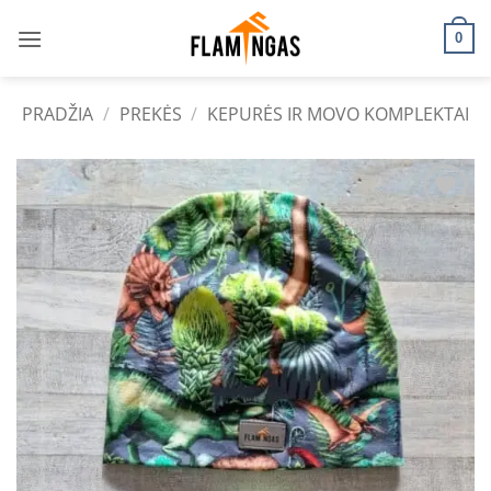
Skip
to
0
content
PRADŽIA
/
PREKĖS
/
KEPURĖS IR MOVO KOMPLEKTAI
Add to
wishlist