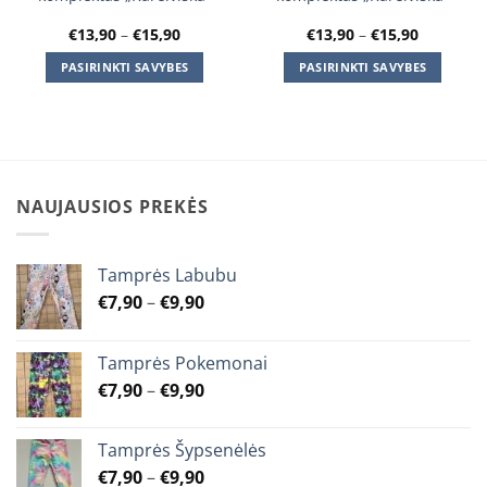
Price
Price
€
13,90
–
€
15,90
€
13,90
–
€
15,90
range:
range:
€13,90
€13,90
PASIRINKTI SAVYBES
PASIRINKTI SAVYBES
through
through
€15,90
€15,90
This
This
product
product
has
has
multiple
multiple
variants.
variants.
NAUJAUSIOS PREKĖS
The
The
options
options
may
may
Tamprės Labubu
be
be
chosen
chosen
Price
€
7,90
–
€
9,90
on
on
range:
the
the
€7,90
Tamprės Pokemonai
product
product
through
Price
€
7,90
–
€
9,90
page
page
€9,90
range:
€7,90
Tamprės Šypsenėlės
through
Price
€
7,90
–
€
9,90
€9,90