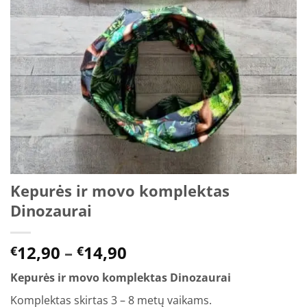
Kepurės ir movo komplektas
Dinozaurai
Price
12,90
–
14,90
€
€
range:
Kepurės ir movo komplektas Dinozaurai
€12,90
through
Komplektas skirtas 3 – 8 metų vaikams.