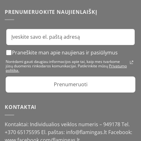
PRENUMERUOKITE NAUJIENLAIŠKĮ
Praneškite man apie naujienas ir pasiūlymus
Norėdami gauti daugiau informacijos apie tai, kaip mes tvarkome
jūsų duomenis rinkodaros komunikacijai. Patikrinkite mūsų
Privatumo
politiką.
Prenumeruoti
KONTAKTAI
Kontaktai: Individualios veiklos numeris – 949178 Tel.
+370 65175595
El. paštas: info@flamingas.lt Facebook:
www.facebook.com/flamingas.lt