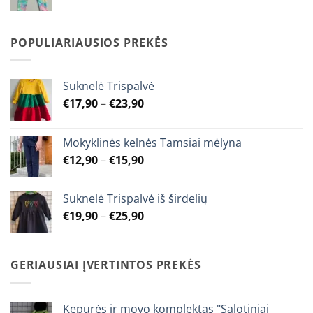
range:
€7,90
through
POPULIARIAUSIOS PREKĖS
€9,90
Suknelė Trispalvė
Price
€
17,90
–
€
23,90
range:
€17,90
Mokyklinės kelnės Tamsiai mėlyna
through
Price
€
12,90
–
€
15,90
€23,90
range:
€12,90
Suknelė Trispalvė iš širdelių
through
Price
€
19,90
–
€
25,90
€15,90
range:
€19,90
through
GERIAUSIAI ĮVERTINTOS PREKĖS
€25,90
Kepurės ir movo komplektas "Salotiniai