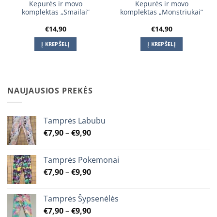
Kepurės ir movo
Kepurės ir movo
komplektas „Smailai”
komplektas „Monstriukai”
€
14,90
€
14,90
Į KREPŠELĮ
Į KREPŠELĮ
NAUJAUSIOS PREKĖS
Tamprės Labubu
Price
€
7,90
–
€
9,90
range:
€7,90
Tamprės Pokemonai
through
Price
€
7,90
–
€
9,90
€9,90
range:
€7,90
Tamprės Šypsenėlės
through
Price
€
7,90
–
€
9,90
€9,90