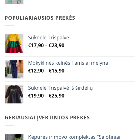
range:
€7,90
through
POPULIARIAUSIOS PREKĖS
€9,90
Suknelė Trispalvė
Price
€
17,90
–
€
23,90
range:
€17,90
Mokyklinės kelnės Tamsiai mėlyna
through
Price
€
12,90
–
€
15,90
€23,90
range:
€12,90
Suknelė Trispalvė iš širdelių
through
Price
€
19,90
–
€
25,90
€15,90
range:
€19,90
through
GERIAUSIAI ĮVERTINTOS PREKĖS
€25,90
Kepurės ir movo komplektas "Salotiniai