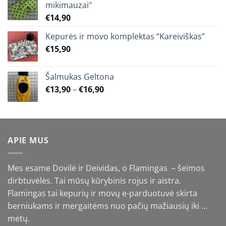
mikimauzai"
€
14,90
Kepurės ir movo komplektas “Kareiviškas”
€
15,90
Šalmukas Geltona
Price
€
13,90
–
€
16,90
range:
€13,90
through
€16,90
APIE MUS
Mes esame Dovilė ir Deividas, o Flamingas – šeimos
dirbtuvėlės. Tai mūsų kūrybinis rojus ir aistra.
Flamingas tai kepurių ir movų e-parduotuvė skirta
berniukams ir mergaitėms nuo pačių mažiausių iki …
metų.