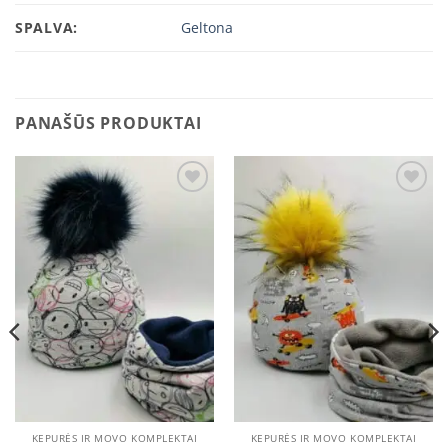
SPALVA:
Geltona
PANAŠŪS PRODUKTAI
Add to
Add to
wishlist
wishlist
KEPURĖS IR MOVO KOMPLEKTAI
KEPURĖS IR MOVO KOMPLEKTAI