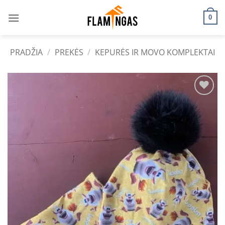
Skip
to
0
content
PRADŽIA
/
PREKĖS
/
KEPURĖS IR MOVO KOMPLEKTAI
Add to
wishlist