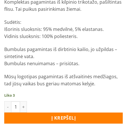
Komplektas pagamintas iš kilpinio trikotažo, pašiltintas
flisu. Tai puikus pasirinkimas žiemai.
Sudėtis:
Išorinis sluoksnis: 95% medvilnė, 5% elastanas.
Vidinis sluoksnis: 100% poliesteris.
Bumbulas pagamintas iš dirbtinio kailio, jo užpildas –
sintetinė vata.
Bumbulas nenuimamas – prisiūtas.
Mūsų logotipas pagamintas iš atšvaitinės medžiagos,
tad jūsų vaikas bus geriau matomas kelyje.
Liko 3
produkto kiekis: Kepurės ir movo komplektas “Booba”
Į KREPŠELĮ