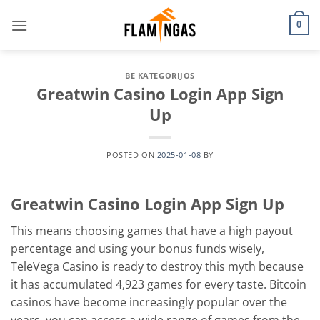
Skip
to
0
content
BE KATEGORIJOS
Greatwin Casino Login App Sign
Up
POSTED ON
2025-01-08
BY
Greatwin Casino Login App Sign Up
This means choosing games that have a high payout
percentage and using your bonus funds wisely,
TeleVega Casino is ready to destroy this myth because
it has accumulated 4,923 games for every taste. Bitcoin
casinos have become increasingly popular over the
years, you can access a wide range of games from the