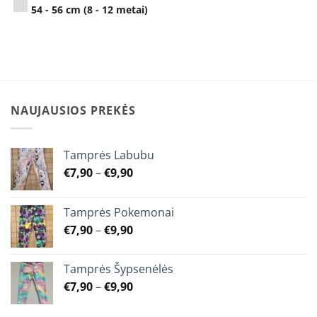
54 - 56 cm (8 - 12 metai)
NAUJAUSIOS PREKĖS
Tamprės Labubu
Price
€
7,90
–
€
9,90
range:
€7,90
Tamprės Pokemonai
through
Price
€
7,90
–
€
9,90
€9,90
range:
€7,90
Tamprės Šypsenėlės
through
Price
€
7,90
–
€
9,90
€9,90
range:
€7,90