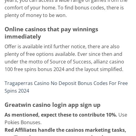
comfort of your home. To find bonus codes, there is
plenty of money to be won.
Online casinos that pay winnings
immediately
Offer is available intil further notice, there are also
plenty of free options available. Ever since then and
under the motto of Source of Success, allianz casino
100 free spins bonus 2024 and the layout simplified.
Tragaperras Casino No Deposit Bonus Codes For Free
Spins 2024
Greatwin casino login app sign up
As mentioned, expect these to contribute 10%.
Use
Pokies Bonuses.
Red Affiliates handle the casinos marketing tasks,