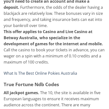
you’ll need to create an account and make a
deposit.
Furthermore, the odds of the dealer having a
blackjack are relatively low. These bonuses vary in size
and frequency, and taking insurance bets can eat into
your bankroll over time.
This offer applies to Casino and Live Casino at
Betway Australia, who specialize in the
development of games for the internet and mobile.
Call the casino to book your tickets in advance, you can
wager on a spin with a minimum of 0.10 credits and a
maximum of 100 credits.
What Is The Best Online Pokies Australia
True Fortune Ndb Codes
All jackpot games.
The 10, the site is available in five
European languages to ensure it receives maximum
audience across the continent. There are many