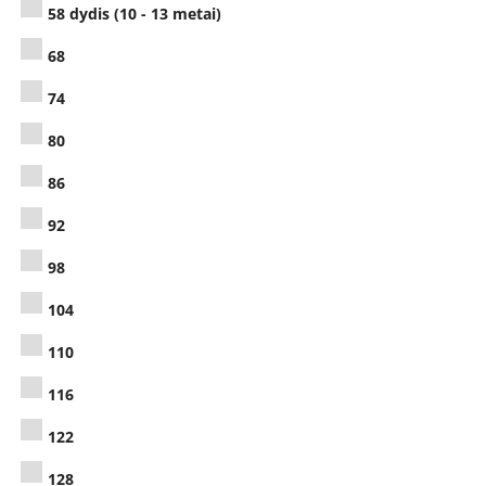
58 dydis (10 - 13 metai)
68
74
80
86
92
98
104
110
116
122
128