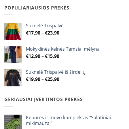
through
POPULIARIAUSIOS PREKĖS
€9,90
Suknelė Trispalvė
Price
€
17,90
–
€
23,90
range:
€17,90
Mokyklinės kelnės Tamsiai mėlyna
through
Price
€
12,90
–
€
15,90
€23,90
range:
€12,90
Suknelė Trispalvė iš širdelių
through
Price
€
19,90
–
€
25,90
€15,90
range:
€19,90
through
GERIAUSIAI ĮVERTINTOS PREKĖS
€25,90
Kepurės ir movo komplektas "Salotiniai
mikimauzai"