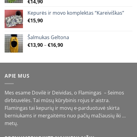
€
14,90
Kepurės ir movo komplektas “Kareiviškas”
€
15,90
Šalmukas Geltona
Price
€
13,90
–
€
16,90
range:
€13,90
through
€16,90
APIE MUS
Mes esame Dovilė ir Deividas, o Flamingas – šeimos
dirbtuvėlės. Tai mūsų kūrybinis rojus ir aistra.
Flamingas tai kepurių ir movų e-parduotuvė skirta
berniukams ir mergaitėms nuo pačių mažiausių iki …
metų.