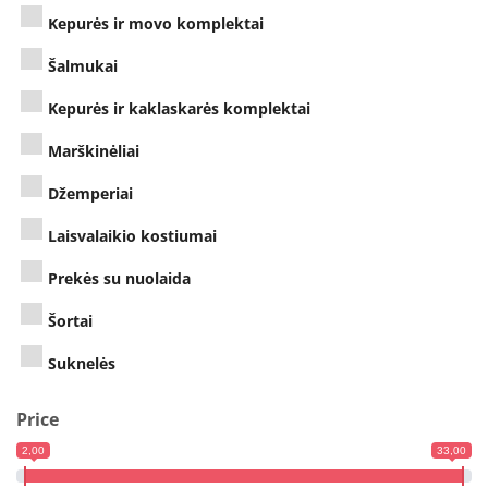
Kepurės ir movo komplektai
Šalmukai
Kepurės ir kaklaskarės komplektai
Marškinėliai
Džemperiai
Laisvalaikio kostiumai
Prekės su nuolaida
Šortai
Suknelės
Price
2,00
33,00