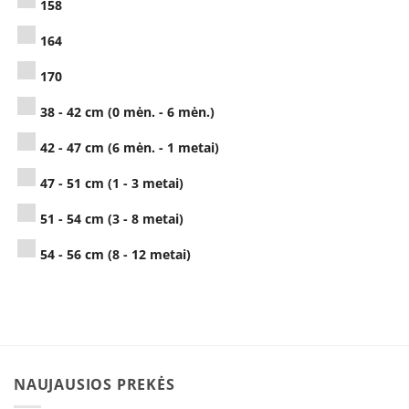
158
164
170
38 - 42 cm (0 mėn. - 6 mėn.)
42 - 47 cm (6 mėn. - 1 metai)
47 - 51 cm (1 - 3 metai)
51 - 54 cm (3 - 8 metai)
54 - 56 cm (8 - 12 metai)
NAUJAUSIOS PREKĖS