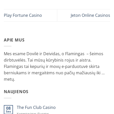
Play Fortune Casino
Jeton Online Casinos
APIE MUS
Mes esame Dovilė ir Deividas, o Flamingas – šeimos
dirbtuvėlės. Tai mūsų kūrybinis rojus ir aistra.
Flamingas tai kepurių ir movų e-parduotuvė skirta
berniukams ir mergaitėms nuo pačių mažiausių iki …
metų.
NAUJIENOS
The Fun Club Casino
08
Sau
įraše
Komentavimas išjungtas