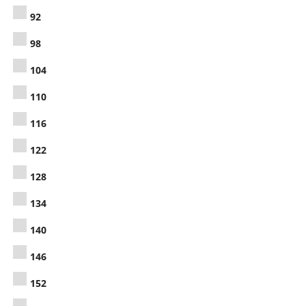
92
98
104
110
116
122
128
134
140
146
152