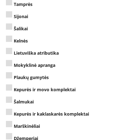
Tamprės
Sijonai
Šalikai
Kelnės
Lietuviška atributika
Mokyklinė apranga
Plaukų gumytės
Kepurės ir movo komplektai
Šalmukai
Kepurės ir kaklaskarės komplektai
Marškinėliai
Džemperiai