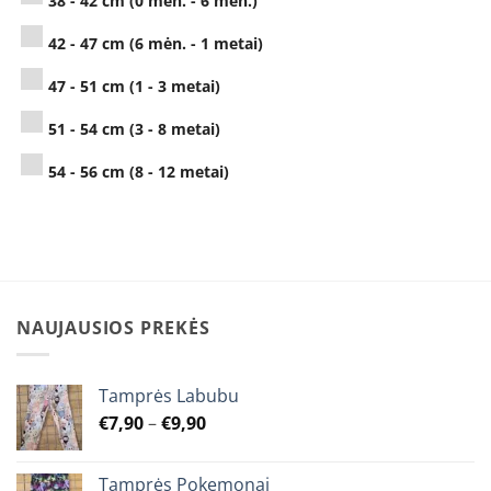
38 - 42 cm (0 mėn. - 6 mėn.)
42 - 47 cm (6 mėn. - 1 metai)
47 - 51 cm (1 - 3 metai)
51 - 54 cm (3 - 8 metai)
54 - 56 cm (8 - 12 metai)
NAUJAUSIOS PREKĖS
Tamprės Labubu
Price
€
7,90
–
€
9,90
range:
€7,90
Tamprės Pokemonai