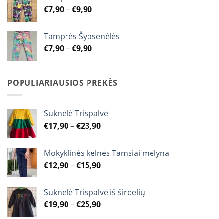
through
Price
€
7,90
–
€
9,90
€9,90
range:
€7,90
Tamprės Šypsenėlės
through
Price
€
7,90
–
€
9,90
€9,90
range:
€7,90
through
POPULIARIAUSIOS PREKĖS
€9,90
Suknelė Trispalvė
Price
€
17,90
–
€
23,90
range:
€17,90
Mokyklinės kelnės Tamsiai mėlyna
through
Price
€
12,90
–
€
15,90
€23,90
range:
€12,90
Suknelė Trispalvė iš širdelių
through
Price
€
19,90
–
€
25,90
€15,90
range: