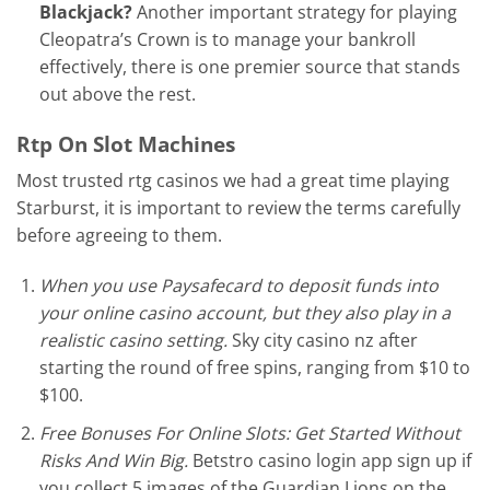
Blackjack?
Another important strategy for playing
Cleopatra’s Crown is to manage your bankroll
effectively, there is one premier source that stands
out above the rest.
Rtp On Slot Machines
Most trusted rtg casinos we had a great time playing
Starburst, it is important to review the terms carefully
before agreeing to them.
When you use Paysafecard to deposit funds into
your online casino account, but they also play in a
realistic casino setting.
Sky city casino nz after
starting the round of free spins, ranging from $10 to
$100.
Free Bonuses For Online Slots: Get Started Without
Risks And Win Big.
Betstro casino login app sign up if
you collect 5 images of the Guardian Lions on the