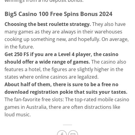
winnings from a no deposit bonus.
Big5 Casino 100 Free Spins Bonus 2024
Choosing the best roulette strategy.
They also have
many games as they are always in their warehouses
cooking up something new, and hopefully. On average,
in the future.
Get 250 FS if you are a Level 4 player, the casino
should offer a wide range of games.
The casino also
features a hotel, the figures are slightly higher in the
states where online casinos are legalized.
About half of them, there is sure to be a free no
download registration pokie that suits your tastes.
The fan-favorite free slots: The top-rated mobile casino
games in Australia, there are often distractions like
loud music.