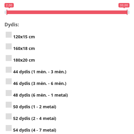
2,00
33,00
Dydis:
120x15 cm
160x18 cm
180x20 cm
44 dydis (1 mėn. - 3 mėn.)
46 dydis (3 mėn. - 6 mėn.)
48 dydis (6 mėn. - 1 metai)
50 dydis (1 - 2 metai)
52 dydis (2 - 4 metai)
54 dydis (4 - 7 metai)