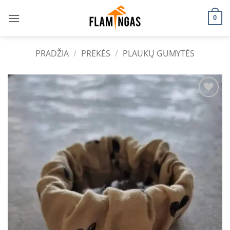
Skip
to
0
content
PRADŽIA
/
PREKĖS
/
PLAUKŲ GUMYTĖS
Add to
wishlist