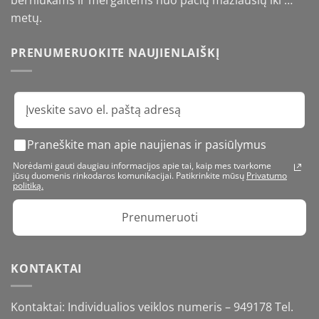
berniukams ir mergaitėms nuo pačių mažiausių iki …
metų.
PRENUMERUOKITE NAUJIENLAIŠKĮ
Praneškite man apie naujienas ir pasiūlymus
Norėdami gauti daugiau informacijos apie tai, kaip mes tvarkome
jūsų duomenis rinkodaros komunikacijai. Patikrinkite mūsų
Privatumo
politiką.
Prenumeruoti
KONTAKTAI
Kontaktai: Individualios veiklos numeris – 949178 Tel.