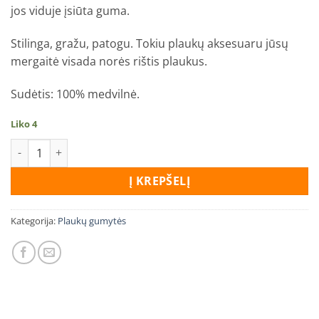
jos viduje įsiūta guma.
Stilinga, gražu, patogu. Tokiu plaukų aksesuaru jūsų
mergaitė visada norės rištis plaukus.
Sudėtis: 100% medvilnė.
Liko 4
produkto kiekis: Šviesiai ruda plaukų gumytė su širdelėm
Į KREPŠELĮ
Kategorija:
Plaukų gumytės