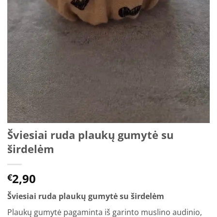
Šviesiai ruda plaukų gumytė su
širdelėm
2,90
€
Šviesiai ruda plaukų gumytė su širdelėm
Plaukų gumytė pagaminta iš garinto muslino audinio,