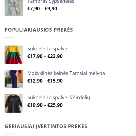
Tamprės Šypsenėlės
through
Price
€
7,90
–
€
9,90
€9,90
range:
€7,90
through
POPULIARIAUSIOS PREKĖS
€9,90
Suknelė Trispalvė
Price
€
17,90
–
€
23,90
range:
€17,90
Mokyklinės kelnės Tamsiai mėlyna
through
Price
€
12,90
–
€
15,90
€23,90
range:
€12,90
Suknelė Trispalvė iš širdelių
through
Price
€
19,90
–
€
25,90
€15,90
range:
€19,90
through
GERIAUSIAI ĮVERTINTOS PREKĖS
€25,90