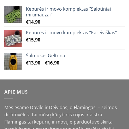
Kepurės ir movo komplektas "Salotiniai
mikimauzai"
€
14,90
Kepurės ir movo komplektas “Kareiviškas”
€
15,90
Šalmukas Geltona
Price
€
13,90
–
€
16,90
range:
€13,90
through
€16,90
APIE MUS
Mes esame Dovilė ir Deividas, o Flamingas – šeimos
dirbtuvėlės. Tai mūsų kūrybinis rojus ir aistra.
Flamingas tai kepurių ir movų e-parduotuvė skirta