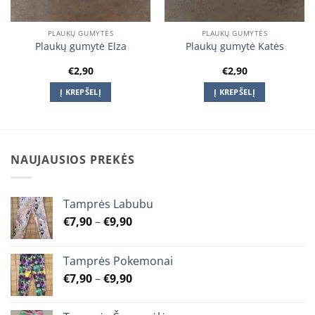
PLAUKŲ GUMYTĖS
PLAUKŲ GUMYTĖS
Plaukų gumytė Elza
Plaukų gumytė Katės
€
2,90
€
2,90
Į KREPŠELĮ
Į KREPŠELĮ
NAUJAUSIOS PREKĖS
Tamprės Labubu
Price
€
7,90
–
€
9,90
range:
€7,90
Tamprės Pokemonai
through
Price
€
7,90
–
€
9,90
€9,90
range:
€7,90