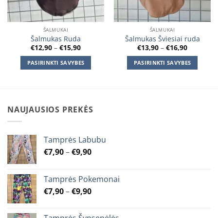
ŠALMUKAI
ŠALMUKAI
Šalmukas Ruda
Šalmukas Šviesiai ruda
Price
Price
€
12,90
–
€
15,90
€
13,90
–
€
16,90
range:
range:
€12,90
€13,90
PASIRINKTI SAVYBES
PASIRINKTI SAVYBES
through
through
€15,90
€16,90
This
This
product
product
has
has
multiple
multiple
NAUJAUSIOS PREKĖS
variants.
variants.
The
The
options
options
Tamprės Labubu
may
may
Price
€
7,90
–
€
9,90
be
be
range:
chosen
chosen
€7,90
on
on
Tamprės Pokemonai
through
the
the
Price
€
7,90
–
€
9,90
€9,90
product
product
range:
page
page
€7,90