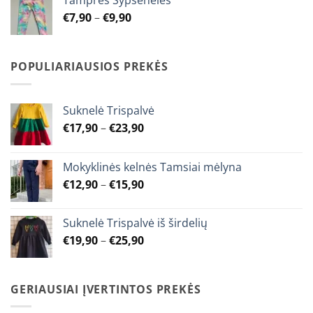
Tamprės Šypsenėlės
through
Price
€
7,90
–
€
9,90
€9,90
range:
€7,90
through
POPULIARIAUSIOS PREKĖS
€9,90
Suknelė Trispalvė
Price
€
17,90
–
€
23,90
range:
€17,90
Mokyklinės kelnės Tamsiai mėlyna
through
Price
€
12,90
–
€
15,90
€23,90
range:
€12,90
Suknelė Trispalvė iš širdelių
through
Price
€
19,90
–
€
25,90
€15,90
range:
€19,90
through
GERIAUSIAI ĮVERTINTOS PREKĖS
€25,90