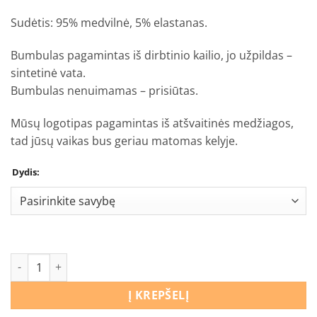
Sudėtis: 95% medvilnė, 5% elastanas.
Bumbulas pagamintas iš dirbtinio kailio, jo užpildas –
sintetinė vata.
Bumbulas nenuimamas – prisiūtas.
Mūsų logotipas pagamintas iš atšvaitinės medžiagos,
tad jūsų vaikas bus geriau matomas kelyje.
Dydis:
produkto kiekis: Šalmukas Traktoriai
Į KREPŠELĮ