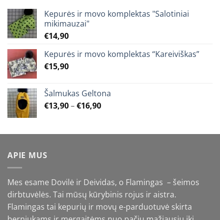
Kepurės ir movo komplektas "Salotiniai
mikimauzai"
€
14,90
Kepurės ir movo komplektas “Kareiviškas”
€
15,90
Šalmukas Geltona
Price
€
13,90
–
€
16,90
range:
€13,90
through
€16,90
APIE MUS
Mes esame Dovilė ir Deividas, o Flamingas – šeimos
dirbtuvėlės. Tai mūsų kūrybinis rojus ir aistra.
Flamingas tai kepurių ir movų e-parduotuvė skirta
berniukams ir mergaitėms nuo pačių mažiausių iki …