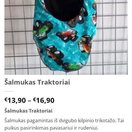
Šalmukas Traktoriai
Price
13,90
–
16,90
€
€
range:
Šalmukas Traktoriai
€13,90
through
Šalmukas pagamintas iš dvigubo kilpinio trikotažo. Tai
€16,90
puikus pasirinkimas pavasariui ir rudeniui.