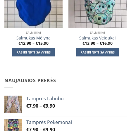
ŠALMUKAI
ŠALMUKAI
Šalmukas Mėlyna
Šalmukas Veidukai
Price
Price
€
12,90
–
€
15,90
€
13,90
–
€
16,90
range:
range:
€12,90
€13,90
PASIRINKTI SAVYBES
PASIRINKTI SAVYBES
through
through
€15,90
€16,90
This
This
product
product
has
has
multiple
multiple
NAUJAUSIOS PREKĖS
variants.
variants.
The
The
options
options
Tamprės Labubu
may
may
Price
€
7,90
–
€
9,90
be
be
range:
chosen
chosen
€7,90
on
on
Tamprės Pokemonai
through
the
the
Price
€
7,90
–
€
9,90
€9,90