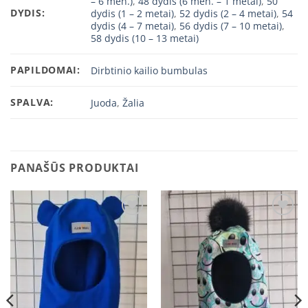
– 6 mėn.)
,
48 dydis (6 mėn. – 1 metai)
,
50
DYDIS:
dydis (1 – 2 metai)
,
52 dydis (2 – 4 metai)
,
54
dydis (4 – 7 metai)
,
56 dydis (7 – 10 metai)
,
58 dydis (10 – 13 metai)
PAPILDOMAI:
Dirbtinio kailio bumbulas
SPALVA:
Juoda
,
Žalia
PANAŠŪS PRODUKTAI
Add to
Add to
wishlist
wishlist