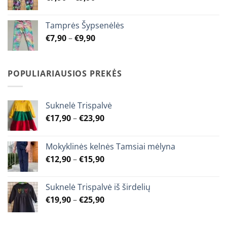
product
product
range:
page
page
€7,90
Tamprės Šypsenėlės
through
Price
€
7,90
–
€
9,90
€9,90
range:
€7,90
through
POPULIARIAUSIOS PREKĖS
€9,90
Suknelė Trispalvė
Price
€
17,90
–
€
23,90
range:
€17,90
Mokyklinės kelnės Tamsiai mėlyna
through
Price
€
12,90
–
€
15,90
€23,90
range:
€12,90
Suknelė Trispalvė iš širdelių
through
Price
€
19,90
–
€
25,90
€15,90
range:
€19,90