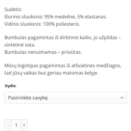
Sudėtis:
Išorinis sluoksnis: 95% medvilnė, 5% elastanas.
Vidinis sluoksnis: 100% poliesteris.
Bumbulas pagamintas iš dirbtinio kailio, jo užpildas –
sintetinė vata.
Bumbulas nenuimamas – prisiūtas.
Mūsų logotipas pagamintas iš atšvaitinės medžiagos,
tad jūsų vaikas bus geriau matomas kelyje.
Dydis:
produkto kiekis: Šalmukas Traktoriai