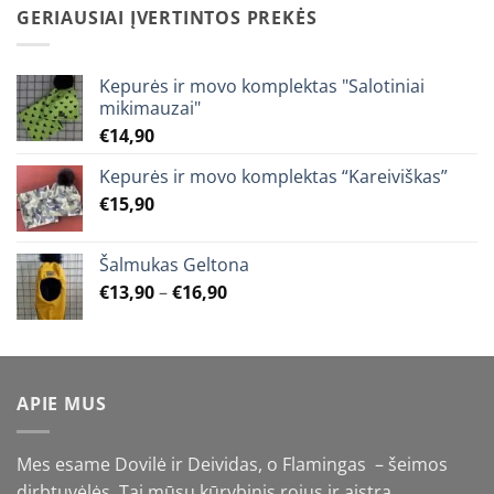
through
GERIAUSIAI ĮVERTINTOS PREKĖS
€25,90
Kepurės ir movo komplektas "Salotiniai
mikimauzai"
€
14,90
Kepurės ir movo komplektas “Kareiviškas”
€
15,90
Šalmukas Geltona
Price
€
13,90
–
€
16,90
range:
€13,90
through
€16,90
APIE MUS
Mes esame Dovilė ir Deividas, o Flamingas – šeimos
dirbtuvėlės. Tai mūsų kūrybinis rojus ir aistra.