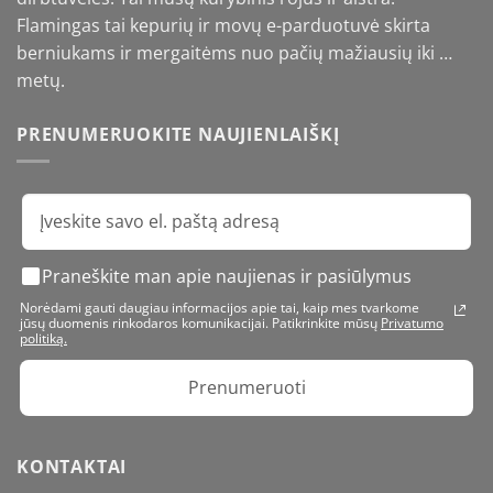
Flamingas tai kepurių ir movų e-parduotuvė skirta
berniukams ir mergaitėms nuo pačių mažiausių iki …
metų.
PRENUMERUOKITE NAUJIENLAIŠKĮ
Praneškite man apie naujienas ir pasiūlymus
Norėdami gauti daugiau informacijos apie tai, kaip mes tvarkome
jūsų duomenis rinkodaros komunikacijai. Patikrinkite mūsų
Privatumo
politiką.
Prenumeruoti
KONTAKTAI