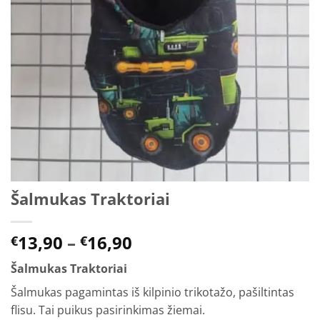
Šalmukas Traktoriai
Price
13,90
–
16,90
€
€
range:
Šalmukas Traktoriai
€13,90
through
Šalmukas pagamintas iš kilpinio trikotažo, pašiltintas
€16,90
flisu. Tai puikus pasirinkimas žiemai.