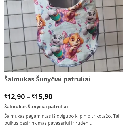
Šalmukas Šunyčiai patruliai
Price
12,90
–
15,90
€
€
range:
Šalmukas Šunyčiai patruliai
€12,90
through
Šalmukas pagamintas iš dvigubo kilpinio trikotažo. Tai
€15,90
puikus pasirinkimas pavasariui ir rudeniui.