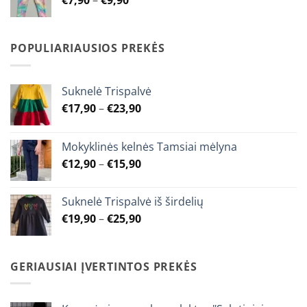
€
7,90
–
€
9,90
€9,90
range:
€7,90
through
POPULIARIAUSIOS PREKĖS
€9,90
Suknelė Trispalvė
Price
€
17,90
–
€
23,90
range:
€17,90
Mokyklinės kelnės Tamsiai mėlyna
through
Price
€
12,90
–
€
15,90
€23,90
range:
€12,90
Suknelė Trispalvė iš širdelių
through
Price
€
19,90
–
€
25,90
€15,90
range:
€19,90
through
GERIAUSIAI ĮVERTINTOS PREKĖS
€25,90