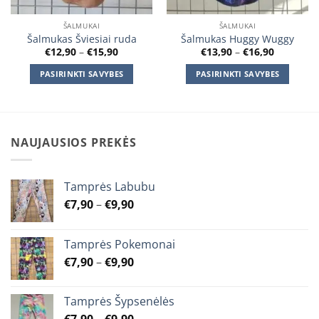
ŠALMUKAI
ŠALMUKAI
Šalmukas Šviesiai ruda
Šalmukas Huggy Wuggy
Price
Price
€
12,90
–
€
15,90
€
13,90
–
€
16,90
range:
range:
€12,90
€13,90
PASIRINKTI SAVYBES
PASIRINKTI SAVYBES
through
through
€15,90
€16,90
This
This
product
product
has
has
multiple
multiple
NAUJAUSIOS PREKĖS
variants.
variants.
The
The
options
options
Tamprės Labubu
may
may
Price
€
7,90
–
€
9,90
be
be
range:
chosen
chosen
€7,90
on
on
Tamprės Pokemonai
through
the
the
Price
€
7,90
–
€
9,90
€9,90
product
product
range:
page
page
€7,90
Tamprės Šypsenėlės
through
Price