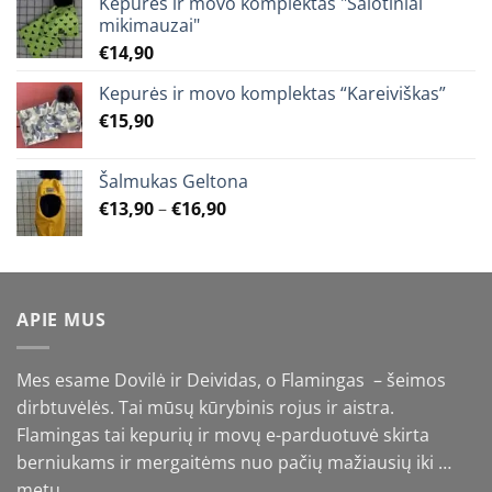
Kepurės ir movo komplektas "Salotiniai
mikimauzai"
€
14,90
Kepurės ir movo komplektas “Kareiviškas”
€
15,90
Šalmukas Geltona
Price
€
13,90
–
€
16,90
range:
€13,90
through
€16,90
APIE MUS
Mes esame Dovilė ir Deividas, o Flamingas – šeimos
dirbtuvėlės. Tai mūsų kūrybinis rojus ir aistra.
Flamingas tai kepurių ir movų e-parduotuvė skirta
berniukams ir mergaitėms nuo pačių mažiausių iki …
metų.