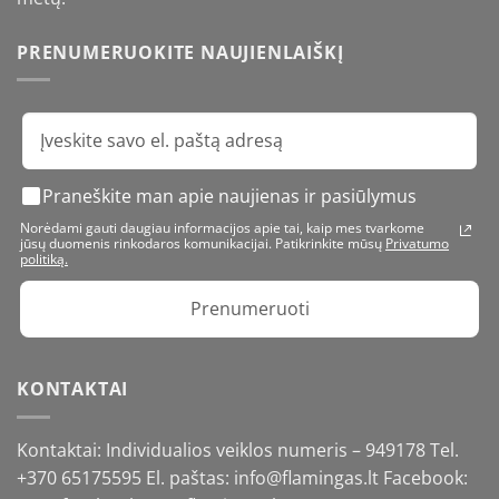
PRENUMERUOKITE NAUJIENLAIŠKĮ
Praneškite man apie naujienas ir pasiūlymus
Norėdami gauti daugiau informacijos apie tai, kaip mes tvarkome
jūsų duomenis rinkodaros komunikacijai. Patikrinkite mūsų
Privatumo
politiką.
Prenumeruoti
KONTAKTAI
Kontaktai: Individualios veiklos numeris – 949178 Tel.
+370 65175595
El. paštas: info@flamingas.lt Facebook: