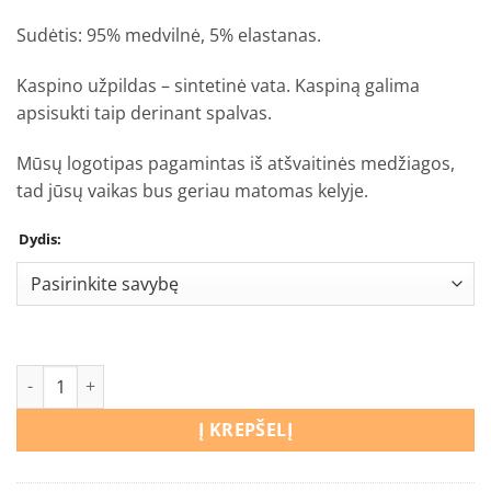
Sudėtis: 95% medvilnė, 5% elastanas.
Kaspino užpildas – sintetinė vata. Kaspiną galima
apsisukti taip derinant spalvas.
Mūsų logotipas pagamintas iš atšvaitinės medžiagos,
tad jūsų vaikas bus geriau matomas kelyje.
Dydis:
produkto kiekis: Šalmukas Šunyčiai patruliai
Į KREPŠELĮ