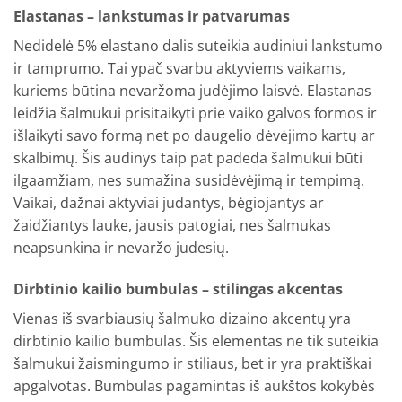
Elastanas – lankstumas ir patvarumas
Nedidelė 5% elastano dalis suteikia audiniui lankstumo
ir tamprumo. Tai ypač svarbu aktyviems vaikams,
kuriems būtina nevaržoma judėjimo laisvė. Elastanas
leidžia šalmukui prisitaikyti prie vaiko galvos formos ir
išlaikyti savo formą net po daugelio dėvėjimo kartų ar
skalbimų. Šis audinys taip pat padeda šalmukui būti
ilgaamžiam, nes sumažina susidėvėjimą ir tempimą.
Vaikai, dažnai aktyviai judantys, bėgiojantys ar
žaidžiantys lauke, jausis patogiai, nes šalmukas
neapsunkina ir nevaržo judesių.
Dirbtinio kailio bumbulas – stilingas akcentas
Vienas iš svarbiausių šalmuko dizaino akcentų yra
dirbtinio kailio bumbulas. Šis elementas ne tik suteikia
šalmukui žaismingumo ir stiliaus, bet ir yra praktiškai
apgalvotas. Bumbulas pagamintas iš aukštos kokybės