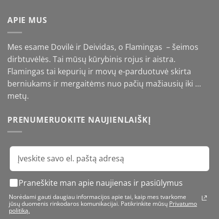
through
€16,90
APIE MUS
Mes esame Dovilė ir Deividas, o Flamingas – šeimos
dirbtuvėlės. Tai mūsų kūrybinis rojus ir aistra.
Flamingas tai kepurių ir movų e-parduotuvė skirta
berniukams ir mergaitėms nuo pačių mažiausių iki …
metų.
PRENUMERUOKITE NAUJIENLAIŠKĮ
Praneškite man apie naujienas ir pasiūlymus
Norėdami gauti daugiau informacijos apie tai, kaip mes tvarkome
jūsų duomenis rinkodaros komunikacijai. Patikrinkite mūsų
Privatumo
politiką.