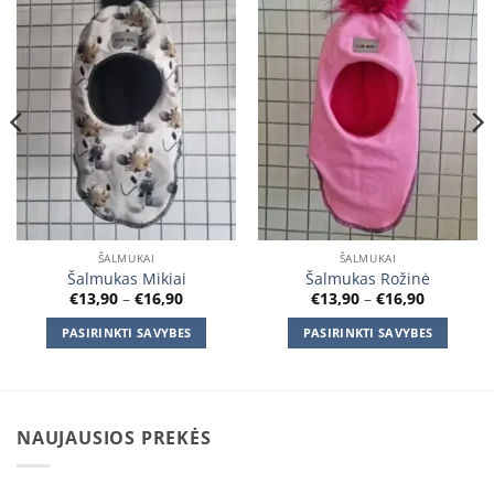
Add to
Add to
wishlist
wishlist
ŠALMUKAI
ŠALMUKAI
Šalmukas Mikiai
Šalmukas Rožinė
Price
Price
€
13,90
–
€
16,90
€
13,90
–
€
16,90
range:
range:
€13,90
€13,90
PASIRINKTI SAVYBES
PASIRINKTI SAVYBES
through
through
€16,90
€16,90
This
This
product
product
has
has
multiple
multiple
NAUJAUSIOS PREKĖS
variants.
variants.
The
The