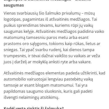
saugumas
Vienas svarbiausių šio šalmuko privalumų – mūsų
logotipas, pagamintas iš atšvaitinės medžiagos. Tai
puikus sprendimas tėvams, kuriems rūpi jų vaikų
saugumas kelyje. Atšvaitinės medžiagos padidina vaiko
matomumą tamsesniu paros metu arba esant
prastoms oro sąlygoms, tokioms kaip rūkas, lietus ar
sniegas. Tai ypač svarbu rudenį, kai dienos tampa
trumpesnės, ir tėvai dažnai vaikšto su vaikais ar veža
juos į darželį ar mokyklą anksti ryte arba vakare.
Atšvaitinės medžiagos elementas padeda užtikrinti, kad
automobilio vairuotojai lengviau pastebėtų vaiką
tamsoje ar esant blogam matomumui. Tai yra
papildomas saugumo sluoksnis, kuris gali padėti
išvengti nelaimingų atsitikimų.
Kodėl verta rinktis šį šalmuką?