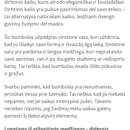
dirbtinio kailio, kuris atrodo elegantiškai ir šiuolaikiškai.
Dirbtinis kailis yra puikus pasirinkimas dėl savo etikos –
tai alternatyva natūraliam kailiui, leidžianti išvengti
gyvūnų žudymo dėl mados.
Šis bumbulas užpildytas sintetine vata, kuri užtikrina,
kad jis išlaikys savo formą ir išvaizdą ilgą laiką. Sintetinė
vata yra patikima ir lengva medžiaga, kuri nepraranda
savo apimties, net ir po daugelio skalbimų ar nešiojimo
kartų. Tai reiškia, kad bumbulas visada išliks pūkuotas
ir gražus.
Svarbu paminėti, kad bumbulas yra nenuimamas,
prisiūtas tiesiai prie šalmuko. Tai reiškia, kad jis niekada
nepames, net jei vaikas intensyviai judės. Tėvams
nereikės rūpintis, jog žaidimų metu vaikas galėtų
pamesti šį dekoratyvinį elementą.
Logotipas iš atšvaitinės medžiagos – didesnis