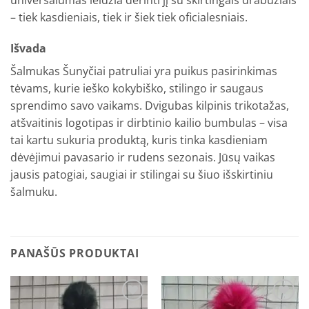
– tiek kasdieniais, tiek ir šiek tiek oficialesniais.
Išvada
Šalmukas Šunyčiai patruliai yra puikus pasirinkimas
tėvams, kurie ieško kokybiško, stilingo ir saugaus
sprendimo savo vaikams. Dvigubas kilpinis trikotažas,
atšvaitinis logotipas ir dirbtinio kailio bumbulas – visa
tai kartu sukuria produktą, kuris tinka kasdieniam
dėvėjimui pavasario ir rudens sezonais. Jūsų vaikas
jausis patogiai, saugiai ir stilingai su šiuo išskirtiniu
šalmuku.
PANAŠŪS PRODUKTAI