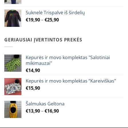
range:
€12,90
Suknelė Trispalvė iš širdelių
through
Price
€
19,90
–
€
25,90
€15,90
range:
€19,90
through
GERIAUSIAI ĮVERTINTOS PREKĖS
€25,90
Kepurės ir movo komplektas "Salotiniai
mikimauzai"
€
14,90
Kepurės ir movo komplektas “Kareiviškas”
€
15,90
Šalmukas Geltona
Price
€
13,90
–
€
16,90
range:
€13,90