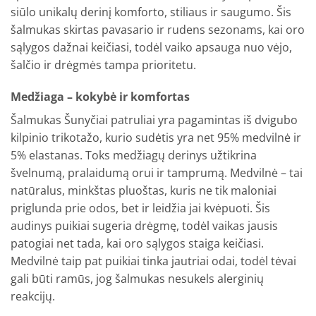
siūlo unikalų derinį komforto, stiliaus ir saugumo. Šis
šalmukas skirtas pavasario ir rudens sezonams, kai oro
sąlygos dažnai keičiasi, todėl vaiko apsauga nuo vėjo,
šalčio ir drėgmės tampa prioritetu.
Medžiaga – kokybė ir komfortas
Šalmukas Šunyčiai patruliai yra pagamintas iš dvigubo
kilpinio trikotažo, kurio sudėtis yra net 95% medvilnė ir
5% elastanas. Toks medžiagų derinys užtikrina
švelnumą, pralaidumą orui ir tamprumą. Medvilnė – tai
natūralus, minkštas pluoštas, kuris ne tik maloniai
priglunda prie odos, bet ir leidžia jai kvėpuoti. Šis
audinys puikiai sugeria drėgmę, todėl vaikas jausis
patogiai net tada, kai oro sąlygos staiga keičiasi.
Medvilnė taip pat puikiai tinka jautriai odai, todėl tėvai
gali būti ramūs, jog šalmukas nesukels alerginių
reakcijų.