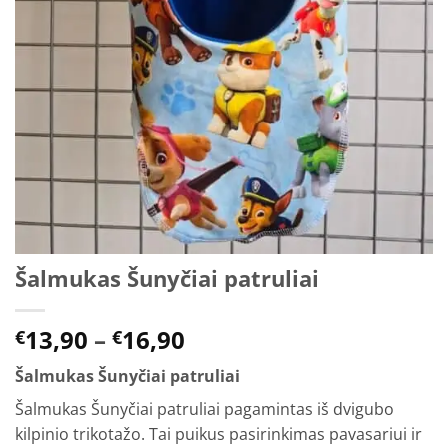
Šalmukas Šunyčiai patruliai
Price
13,90
–
16,90
€
€
range:
Šalmukas Šunyčiai patruliai
€13,90
through
Šalmukas Šunyčiai patruliai pagamintas iš dvigubo
€16,90
kilpinio trikotažo. Tai puikus pasirinkimas pavasariui ir