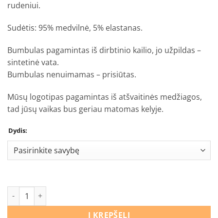
rudeniui.
Sudėtis: 95% medvilnė, 5% elastanas.
Bumbulas pagamintas iš dirbtinio kailio, jo užpildas –
sintetinė vata.
Bumbulas nenuimamas – prisiūtas.
Mūsų logotipas pagamintas iš atšvaitinės medžiagos,
tad jūsų vaikas bus geriau matomas kelyje.
Dydis:
produkto kiekis: Šalmukas Šunyčiai patruliai
Į KREPŠELĮ