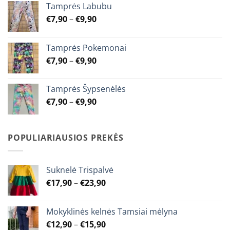
options
options
Tamprės Labubu
may
may
Price
€
7,90
–
€
9,90
be
be
range:
chosen
chosen
€7,90
on
on
Tamprės Pokemonai
through
the
the
Price
€
7,90
–
€
9,90
€9,90
product
product
range:
page
page
€7,90
Tamprės Šypsenėlės
through
Price
€
7,90
–
€
9,90
€9,90
range:
€7,90
through
POPULIARIAUSIOS PREKĖS
€9,90
Suknelė Trispalvė
Price
€
17,90
–
€
23,90
range:
€17,90
Mokyklinės kelnės Tamsiai mėlyna
through
Price
€
12,90
–
€
15,90
€23,90