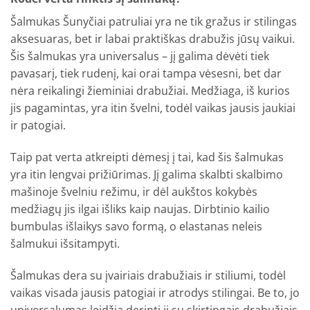
Šalmukas Šunyčiai patruliai yra ne tik gražus ir stilingas
aksesuaras, bet ir labai praktiškas drabužis jūsų vaikui.
Šis šalmukas yra universalus – jį galima dėvėti tiek
pavasarį, tiek rudenį, kai orai tampa vėsesni, bet dar
nėra reikalingi žieminiai drabužiai. Medžiaga, iš kurios
jis pagamintas, yra itin švelni, todėl vaikas jausis jaukiai
ir patogiai.
Taip pat verta atkreipti dėmesį į tai, kad šis šalmukas
yra itin lengvai prižiūrimas. Jį galima skalbti skalbimo
mašinoje švelniu režimu, ir dėl aukštos kokybės
medžiagų jis ilgai išliks kaip naujas. Dirbtinio kailio
bumbulas išlaikys savo formą, o elastanas neleis
šalmukui išsitampyti.
Šalmukas dera su įvairiais drabužiais ir stiliumi, todėl
vaikas visada jausis patogiai ir atrodys stilingai. Be to, jo
universalumas leidžia derinti jį su skirtingais drabužiais