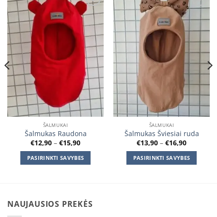
Add to
Add to
wishlist
wishlist
ŠALMUKAI
ŠALMUKAI
Šalmukas Raudona
Šalmukas Šviesiai ruda
Price
Price
€
12,90
–
€
15,90
€
13,90
–
€
16,90
range:
range:
€12,90
€13,90
PASIRINKTI SAVYBES
PASIRINKTI SAVYBES
through
through
€15,90
€16,90
This
This
product
product
has
has
multiple
multiple
NAUJAUSIOS PREKĖS
variants.
variants.