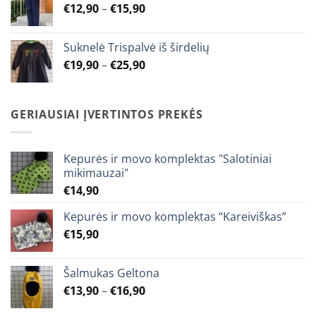
Price
€
12,90
–
€
15,90
€23,90
range:
€12,90
Suknelė Trispalvė iš širdelių
through
Price
€
19,90
–
€
25,90
€15,90
range:
€19,90
through
GERIAUSIAI ĮVERTINTOS PREKĖS
€25,90
Kepurės ir movo komplektas "Salotiniai
mikimauzai"
€
14,90
Kepurės ir movo komplektas “Kareiviškas”
€
15,90
Šalmukas Geltona
Price
€
13,90
–
€
16,90
range: