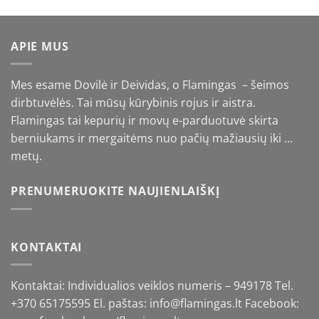
€13,90
through
€16,90
APIE MUS
Mes esame Dovilė ir Deividas, o Flamingas – šeimos
dirbtuvėlės. Tai mūsų kūrybinis rojus ir aistra.
Flamingas tai kepurių ir movų e-parduotuvė skirta
berniukams ir mergaitėms nuo pačių mažiausių iki …
metų.
PRENUMERUOKITE NAUJIENLAIŠKĮ
KONTAKTAI
Kontaktai: Individualios veiklos numeris – 949178 Tel.
+370 65175595
El. paštas: info@flamingas.lt Facebook: