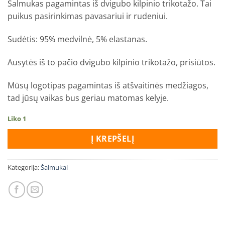
Šalmukas pagamintas iš dvigubo kilpinio trikotažo. Tai
puikus pasirinkimas pavasariui ir rudeniui.
Sudėtis: 95% medvilnė, 5% elastanas.
Ausytės iš to pačio dvigubo kilpinio trikotažo, prisiūtos.
Mūsų logotipas pagamintas iš atšvaitinės medžiagos,
tad jūsų vaikas bus geriau matomas kelyje.
Liko 1
Į KREPŠELĮ
Kategorija:
Šalmukai