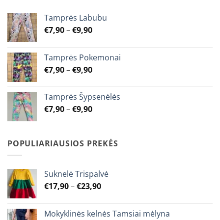
The
The
options
options
Tamprės Labubu
may
may
Price
€
7,90
–
€
9,90
be
be
range:
chosen
chosen
€7,90
on
on
Tamprės Pokemonai
through
the
the
Price
€
7,90
–
€
9,90
€9,90
product
product
range:
page
page
€7,90
Tamprės Šypsenėlės
through
Price
€
7,90
–
€
9,90
€9,90
range:
€7,90
through
POPULIARIAUSIOS PREKĖS
€9,90
Suknelė Trispalvė
Price
€
17,90
–
€
23,90
range:
€17,90
Mokyklinės kelnės Tamsiai mėlyna
through