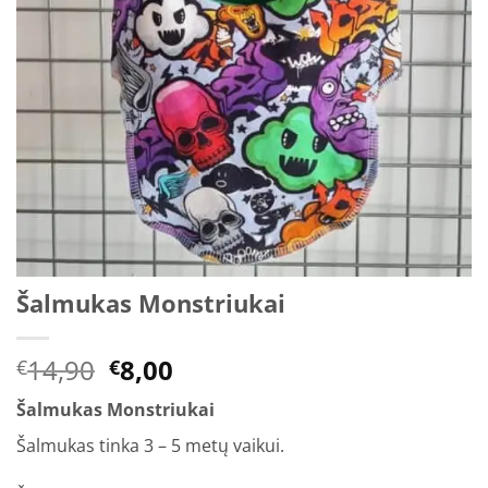
Šalmukas Monstriukai
Original
Current
14,90
8,00
€
€
price
price
Šalmukas Monstriukai
was:
is:
€14,90.
€8,00.
Šalmukas tinka 3 – 5 metų vaikui.