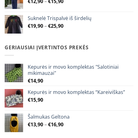
Price
€
12,90
–
€
15,90
€23,90
range:
€12,90
Suknelė Trispalvė iš širdelių
through
Price
€
19,90
–
€
25,90
€15,90
range:
€19,90
through
GERIAUSIAI ĮVERTINTOS PREKĖS
€25,90
Kepurės ir movo komplektas "Salotiniai
mikimauzai"
€
14,90
Kepurės ir movo komplektas “Kareiviškas”
€
15,90
Šalmukas Geltona
Price
€
13,90
–
€
16,90
range:
€13,90