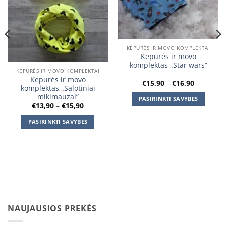
KEPURĖS IR MOVO KOMPLEKTAI
Kepurės ir movo
komplektas „Star wars”
KEPURĖS IR MOVO KOMPLEKTAI
Kepurės ir movo
Price
€
15,90
–
€
16,90
komplektas „Salotiniai
range:
€15,90
mikimauzai”
PASIRINKTI SAVYBES
through
Price
€
13,90
–
€
15,90
€16,90
This
range:
€13,90
product
PASIRINKTI SAVYBES
through
€15,90
has
This
multiple
product
variants.
has
The
multiple
options
variants.
may
The
be
options
chosen
may
NAUJAUSIOS PREKĖS
on
be