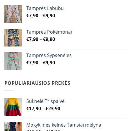
the
chosen
product
Tamprės Labubu
on
page
the
Price
€
7,90
–
€
9,90
product
range:
page
€7,90
Tamprės Pokemonai
through
Price
€
7,90
–
€
9,90
€9,90
range:
€7,90
Tamprės Šypsenėlės
through
Price
€
7,90
–
€
9,90
€9,90
range:
€7,90
through
POPULIARIAUSIOS PREKĖS
€9,90
Suknelė Trispalvė
Price
€
17,90
–
€
23,90
range:
€17,90
Mokyklinės kelnės Tamsiai mėlyna
through