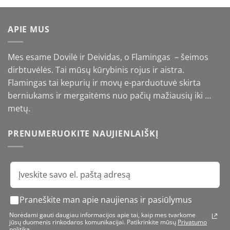
through
€16,90
APIE MUS
Mes esame Dovilė ir Deividas, o Flamingas – šeimos
dirbtuvėlės. Tai mūsų kūrybinis rojus ir aistra.
Flamingas tai kepurių ir movų e-parduotuvė skirta
berniukams ir mergaitėms nuo pačių mažiausių iki …
metų.
PRENUMERUOKITE NAUJIENLAIŠKĮ
Praneškite man apie naujienas ir pasiūlymus
Norėdami gauti daugiau informacijos apie tai, kaip mes tvarkome
jūsų duomenis rinkodaros komunikacijai. Patikrinkite mūsų
Privatumo
politiką.