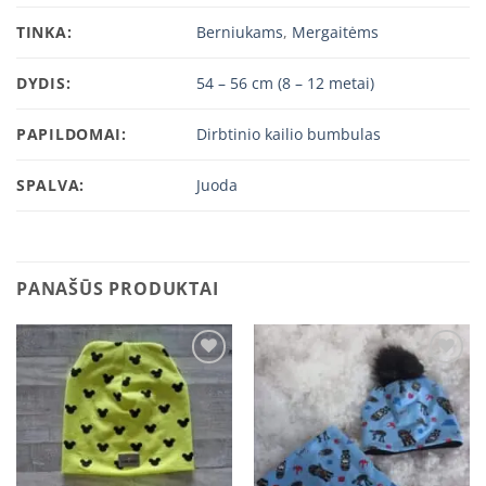
TINKA:
Berniukams
,
Mergaitėms
DYDIS:
54 – 56 cm (8 – 12 metai)
PAPILDOMAI:
Dirbtinio kailio bumbulas
SPALVA:
Juoda
PANAŠŪS PRODUKTAI
Add to
Add to
wishlist
wishlist