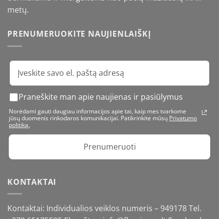
metų.
PRENUMERUOKITE NAUJIENLAIŠKĮ
Praneškite man apie naujienas ir pasiūlymus
Norėdami gauti daugiau informacijos apie tai, kaip mes tvarkome
jūsų duomenis rinkodaros komunikacijai. Patikrinkite mūsų
Privatumo
politiką.
Prenumeruoti
KONTAKTAI
Kontaktai: Individualios veiklos numeris – 949178 Tel.