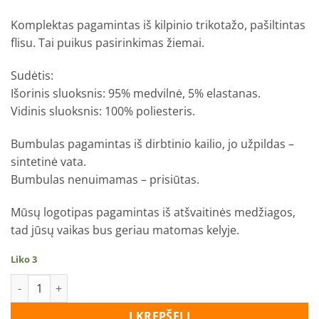
Komplektas pagamintas iš kilpinio trikotažo, pašiltintas
flisu. Tai puikus pasirinkimas žiemai.
Sudėtis:
Išorinis sluoksnis: 95% medvilnė, 5% elastanas.
Vidinis sluoksnis: 100% poliesteris.
Bumbulas pagamintas iš dirbtinio kailio, jo užpildas –
sintetinė vata.
Bumbulas nenuimamas – prisiūtas.
Mūsų logotipas pagamintas iš atšvaitinės medžiagos,
tad jūsų vaikas bus geriau matomas kelyje.
Liko 3
produkto kiekis: Kepurės ir movo komplektas "Debesėliai"
Į KREPŠELĮ