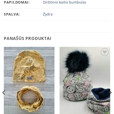
PAPILDOMAI:
Dirbtinio kailio bumbulas
SPALVA:
Žydra
PANAŠŪS PRODUKTAI
Add to
Add to
wishlist
wishlist