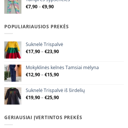
through
Price
€
7,90
–
€
9,90
€9,90
range:
€7,90
through
POPULIARIAUSIOS PREKĖS
€9,90
Suknelė Trispalvė
Price
€
17,90
–
€
23,90
range:
€17,90
Mokyklinės kelnės Tamsiai mėlyna
through
Price
€
12,90
–
€
15,90
€23,90
range:
€12,90
Suknelė Trispalvė iš širdelių
through
Price
€
19,90
–
€
25,90
€15,90
range:
€19,90
through
GERIAUSIAI ĮVERTINTOS PREKĖS
€25,90