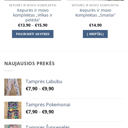
KEPURĖS IR MOVO KOMPLEKTAI
KEPURĖS IR MOVO KOMPLEKTAI
Kepurės ir movo
Kepurės ir movo
komplektas „Vilkas ir
komplektas „Smailai”
pelėda”
Price
€
13,90
–
€
15,90
€
14,90
range:
€13,90
PASIRINKTI SAVYBES
Į KREPŠELĮ
through
€15,90
This
product
has
multiple
NAUJAUSIOS PREKĖS
variants.
The
options
Tamprės Labubu
may
Price
€
7,90
–
€
9,90
be
range:
chosen
€7,90
on
Tamprės Pokemonai
through
the
Price
€
7,90
–
€
9,90
€9,90
product
range:
page
€7,90
Tamprės Šypsenėlės