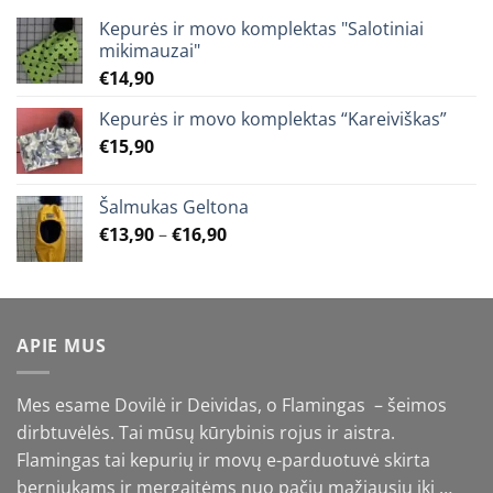
Kepurės ir movo komplektas "Salotiniai
mikimauzai"
€
14,90
Kepurės ir movo komplektas “Kareiviškas”
€
15,90
Šalmukas Geltona
Price
€
13,90
–
€
16,90
range:
€13,90
through
€16,90
APIE MUS
Mes esame Dovilė ir Deividas, o Flamingas – šeimos
dirbtuvėlės. Tai mūsų kūrybinis rojus ir aistra.
Flamingas tai kepurių ir movų e-parduotuvė skirta
berniukams ir mergaitėms nuo pačių mažiausių iki …