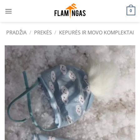
Skip
to
0
content
PRADŽIA
/
PREKĖS
/
KEPURĖS IR MOVO KOMPLEKTAI
Add to
wishlist