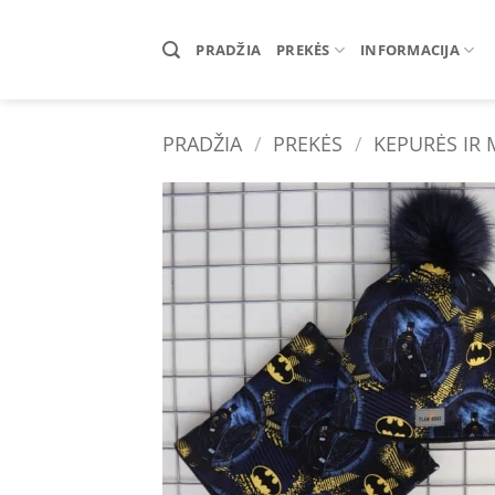
Skip
to
PRADŽIA
PREKĖS
INFORMACIJA
content
PRADŽIA
/
PREKĖS
/
KEPURĖS IR
Add 
wishl