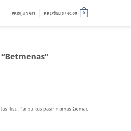
PRISIJUNGTI
KREPŠELIS /
€
0,00
0
s “Betmenas”
tas flisu. Tai puikus pasirinkimas žiemai.