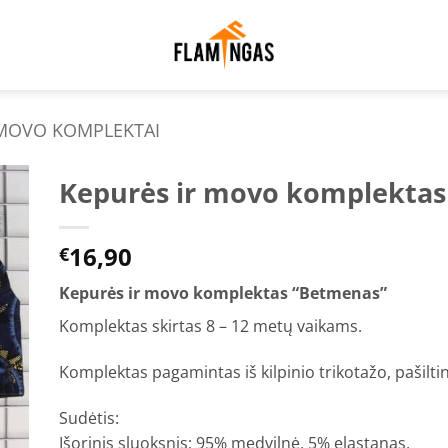
 MOVO KOMPLEKTAI
Kepurės ir movo komplekta
to
16,90
ist
€
Kepurės ir movo komplektas “Betmenas”
Komplektas skirtas 8 – 12 metų vaikams.
Komplektas pagamintas iš kilpinio trikotažo, pašiltin
Sudėtis:
Išorinis sluoksnis: 95% medvilnė, 5% elastanas.