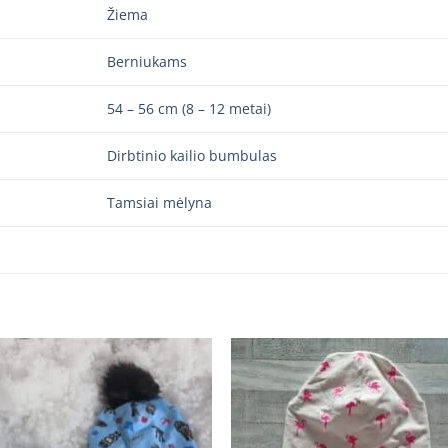
Žiema
Berniukams
54 – 56 cm (8 – 12 metai)
Dirbtinio kailio bumbulas
Tamsiai mėlyna
Add to
Add
wishlist
wishl