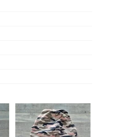
 to
Add to
ist
wishlist