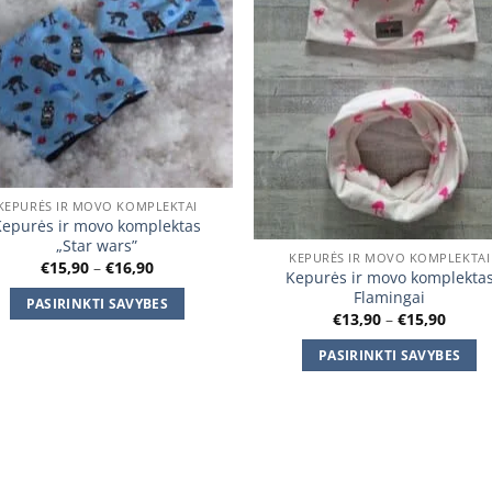
KEPURĖS IR MOVO KOMPLEKTAI
Kepurės ir movo komplektas
„Star wars”
KEPURĖS IR MOVO KOMPLEKTAI
Price
€
15,90
–
€
16,90
Kepurės ir movo komplekta
range:
€15,90
Flamingai
PASIRINKTI SAVYBES
through
Price
€
13,90
–
€
15,90
€16,90
This
range
€13,9
product
PASIRINKTI SAVYBES
throu
€15,9
has
This
multiple
product
variants.
has
The
multiple
options
variants.