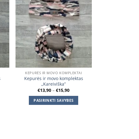
KEPURĖS IR MOVO KOMPLEKTAI
s
Kepurės ir movo komplektas
„Kareiviška”
Price
€
13,90
–
€
15,90
:
range:
0
€13,90
PASIRINKTI SAVYBES
gh
through
0
€15,90
This
product
has
multiple
variants.