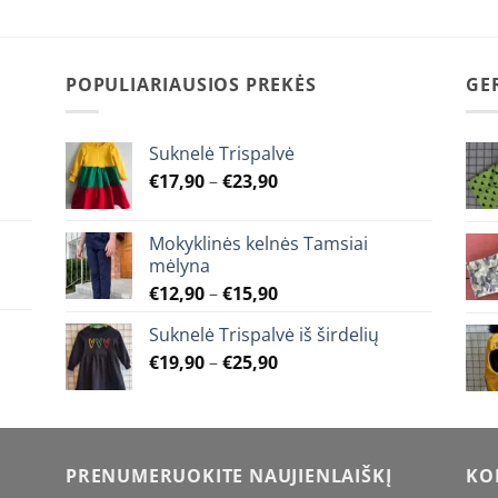
may
The
be
options
chosen
may
POPULIARIAUSIOS PREKĖS
GE
on
be
the
chosen
product
on
Suknelė Trispalvė
page
the
Price
€
17,90
–
€
23,90
product
range:
page
€17,90
Mokyklinės kelnės Tamsiai
through
mėlyna
€23,90
Price
€
12,90
–
€
15,90
range:
Suknelė Trispalvė iš širdelių
€12,90
Price
€
19,90
–
€
25,90
through
range:
€15,90
€19,90
through
€25,90
PRENUMERUOKITE NAUJIENLAIŠKĮ
KO