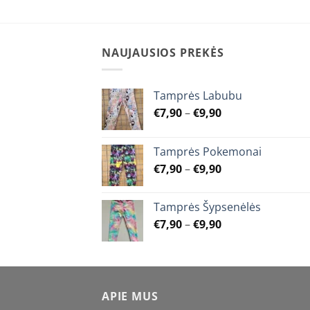
The
options
may
NAUJAUSIOS PREKĖS
be
chosen
on
Tamprės Labubu
the
Price
€
7,90
–
€
9,90
product
range:
page
€7,90
Tamprės Pokemonai
through
Price
€
7,90
–
€
9,90
€9,90
range:
€7,90
Tamprės Šypsenėlės
through
Price
€
7,90
–
€
9,90
€9,90
range:
€7,90
through
€9,90
APIE MUS