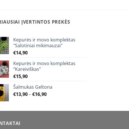
The
options
may
RIAUSIAI ĮVERTINTOS PREKĖS
be
chosen
on
Kepurės ir movo komplektas
the
"Salotiniai mikimauzai"
product
€
14,90
page
Kepurės ir movo komplektas
“Kareiviškas”
€
15,90
Šalmukas Geltona
Price
€
13,90
–
€
16,90
range:
€13,90
through
€16,90
NTAKTAI