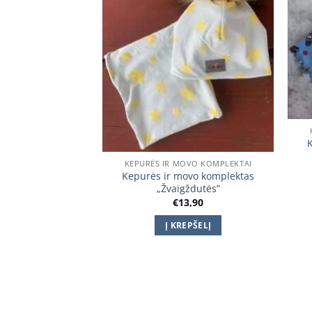
OVO KOMPLEKTAI
KEPURĖS IR MOVO KOMPLEKTAI
ovo komplektas
Kepurės ir movo komplektas
y birds”
„Žvaigždutės”
Price
–
€
14,90
€
13,90
range:
€13,90
TI SAVYBES
Į KREPŠELĮ
through
€14,90
This
product
has
multiple
variants.